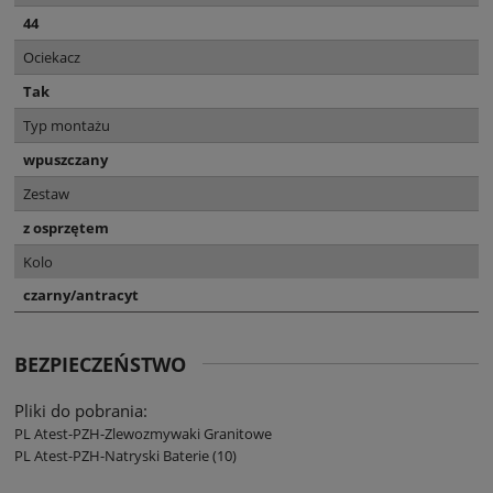
44
Ociekacz
Tak
Typ montażu
wpuszczany
Zestaw
z osprzętem
Kolo
czarny/antracyt
BEZPIECZEŃSTWO
Pliki do pobrania:
PL Atest-PZH-Zlewozmywaki Granitowe
PL Atest-PZH-Natryski Baterie (10)