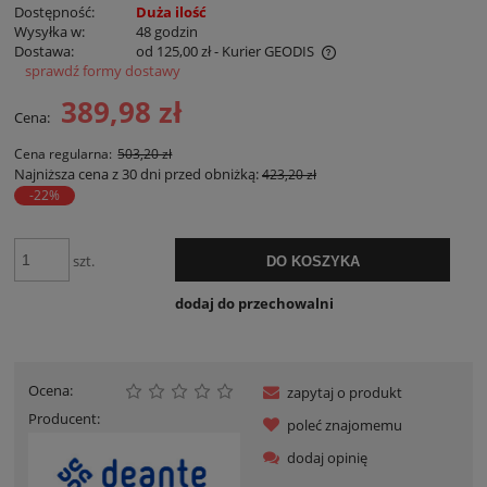
Dostępność:
Duża ilość
Wysyłka w:
48 godzin
Dostawa:
od 125,00 zł
- Kurier GEODIS
sprawdź formy dostawy
Cena nie zawiera ewentualnych kosztów płatności
389,98 zł
Cena:
Cena regularna:
503,20 zł
Najniższa cena z 30 dni przed obniżką:
423,20 zł
-22%
szt.
DO KOSZYKA
dodaj do przechowalni
Ocena:
zapytaj o produkt
Producent:
poleć znajomemu
dodaj opinię