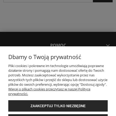
POMOC
Dbamy o Twoją prywatność
MOJE KONTO
Pliki cookies i pokrewne im technologie umożliwiają poprawne
działanie strony i pomagają nam dostosować ofertę do Twoich
potrzeb. Możesz zaakceptować wykorzystanie przez nas
PŁATNOŚCI I DOSTAWA
wszystkich tych plików i przejść do sklepu lub dostosować użycie
plików do swoich preferencji, wybierając opcję "Dostosuj zgody".
Więcej o plikach cookies przeczytasz w naszej Polityce
KONTAKT
prywatności.
ZAAKCEPTUJ TYLKO NIEZBĘDNE
Wyposażenie łazienek Łazienki.eco | Pawła 23, 41-708 Ruda Śląska | E-mail:
sklep@lazienki.eco | Tel.: 600 012 164 lub 600 012 159 | TGS Przemysław