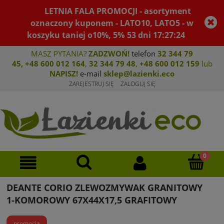
LETNIA FALA PROMOCJI - asortyment
oznaczony kuponem - LATO10, LATO5 - w
koszyku taniej o10%, 5%
53
dni
17
:
27
:
24
MASZ PYTANIA?
ZADZWOŃ!
telefon
32 344 79
45
,
+48 600 012 164
,
32 344 79 4
8
,
+4
8 600 012 159
lub
NAPISZ!
e-mail
sklep@lazienki.eco
ZAREJESTRUJ SIĘ
ZALOGUJ SIĘ
DEANTE CORIO ZLEWOZMYWAK GRANITOWY
1-KOMOROWY 67X44X17,5 GRAFITOWY
promocja