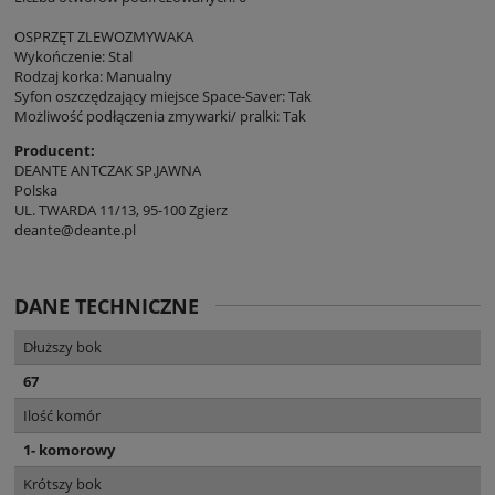
OSPRZĘT ZLEWOZMYWAKA
Wykończenie: Stal
Rodzaj korka: Manualny
Syfon oszczędzający miejsce Space-Saver: Tak
Możliwość podłączenia zmywarki/ pralki: Tak
Producent:
DEANTE ANTCZAK SP.JAWNA
Polska
UL. TWARDA 11/13, 95-100 Zgierz
deante@deante.pl
DANE TECHNICZNE
Dłuższy bok
67
Ilość komór
1- komorowy
Krótszy bok