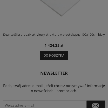
ły
Deante Silia brodzik akrylowy struktura A prostokątny 100x120cm biały
D
1 424,25 zł
DO KOSZYKA
NEWSLETTER
Podaj swój adres e-mail, jeżeli chcesz otrzymywać informacje
o nowościach i promocjach.