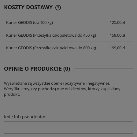
KOSZTY DOSTAWY
CENA NIE ZAWIERA EWENTUALNYCH
KOSZTÓW PŁATNOŚCI
Kurier GEODIS
(do 100 kg)
125,00 zł
Kurier GEODIS
(Przesyłka całopaletowa do 450 kg)
159,00 zł
Kurier GEODIS
(Przesyłka całopaletowa do 800 kg)
199,00 zł
OPINIE O PRODUKCIE (0)
Wyświetlane są wszystkie opinie (pozytywne i negatywne).
Weryfikujemy, czy pochodzą one od klientów, którzy kupili dany
produkt.
Imię lub pseudonim: