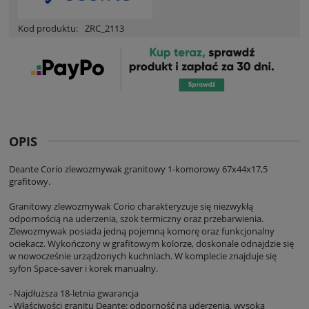
Kod produktu:
ZRC_2113
OPIS
Deante Corio zlewozmywak granitowy 1-komorowy 67x44x17,5
grafitowy.
Granitowy zlewozmywak Corio charakteryzuje się niezwykłą
odpornością na uderzenia, szok termiczny oraz przebarwienia.
Zlewozmywak posiada jedną pojemną komorę oraz funkcjonalny
ociekacz. Wykończony w grafitowym kolorze, doskonale odnajdzie się
w nowocześnie urządzonych kuchniach. W komplecie znajduje się
syfon Space-saver i korek manualny.
- Najdłuższa 18-letnia gwarancja
- Właściwości granitu Deante: odporność na uderzenia, wysoką