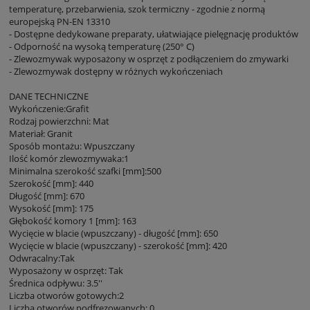
temperaturę, przebarwienia, szok termiczny - zgodnie z normą
europejską PN-EN 13310
- Dostępne dedykowane preparaty, ułatwiające pielęgnację produktów
- Odporność na wysoką temperaturę (250° C)
- Zlewozmywak wyposażony w osprzęt z podłączeniem do zmywarki
- Zlewozmywak dostępny w różnych wykończeniach
DANE TECHNICZNE
Wykończenie:Grafit
Rodzaj powierzchni: Mat
Materiał: Granit
Sposób montażu: Wpuszczany
Ilość komór zlewozmywaka:1
Minimalna szerokość szafki [mm]:500
Szerokość [mm]: 440
Długość [mm]: 670
Wysokość [mm]: 175
Głębokość komory 1 [mm]: 163
Wycięcie w blacie (wpuszczany) - długość [mm]: 650
Wycięcie w blacie (wpuszczany) - szerokość [mm]: 420
Odwracalny:Tak
Wyposażony w osprzęt: Tak
Średnica odpływu: 3.5''
Liczba otworów gotowych:2
Liczba otworów podfrezowanych: 0