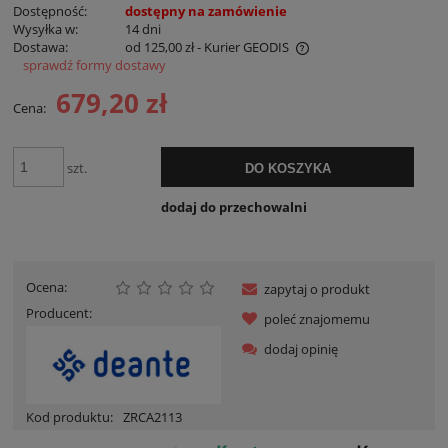
Dostępność:
dostępny na zamówienie
Wysyłka w:
14 dni
Dostawa:
od 125,00 zł
- Kurier GEODIS
sprawdź formy dostawy
Cena nie zawiera ewentualnych kosztów płatności
679,20 zł
Cena:
szt.
DO KOSZYKA
dodaj do przechowalni
Ocena:
zapytaj o produkt
Producent:
poleć znajomemu
dodaj opinię
Kod produktu:
ZRCA2113