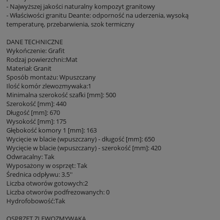
- Najwyższej jakości naturalny kompozyt granitowy
- Właściwości granitu Deante: odporność na uderzenia, wysoką
temperaturę, przebarwienia, szok termiczny
DANE TECHNICZNE
Wykończenie: Grafit
Rodzaj powierzchni::Mat
Materiał: Granit
Sposób montażu: Wpuszczany
Ilość komór zlewozmywaka:1
Minimalna szerokość szafki [mm]: 500
Szerokość [mm]: 440
Długość [mm]: 670
Wysokość [mm]: 175
Głębokość komory 1 [mm]: 163
Wycięcie w blacie (wpuszczany) - długość [mm]: 650
Wycięcie w blacie (wpuszczany) - szerokość [mm]: 420
Odwracalny: Tak
Wyposażony w osprzęt: Tak
Średnica odpływu: 3.5''
Liczba otworów gotowych:2
Liczba otworów podfrezowanych: 0
Hydrofobowość:Tak
OSPRZĘT ZLEWOZMYWAKA