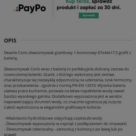
OPIS
Deante Corio zlewozmywak granitowy 1-komorowy 67x44x17,5 grafit z
baterią.
Zlewozmywak Corio wraz z baterią to perfekcyjnie dobrany zestaw do
nowoczesnej łazienki. Granit, z którego wykonany jest zestaw,
charakteryzuje się niezwykłą odpornością na uderzenia, szok termiczny
oraz przebarwienia - zgodnie z normą PN-EN 13310. Wysoka bateria
ułatwia prace kuchenne, pozwala na łatwe napełnienie wodą nawet
bardzo wysokiego garnka. Dodatkowo wyposażona jest w aerator
napowietrzający strumień wody, co znacznie ogranicza jej zużycie.
Całość wykończona w eleganckim grafitowym kolorze.
- Właściwości hydrofobowe odpychają cząsteczki wody
- Zlewozmywak wyposażony w osprzęt z podłączeniem do zmywarki
- Zlewozmywak odwracalny - zamontuj z komorą z po lewej lub po
prawej