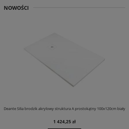
NOWOŚCI
ły
Deante Silia brodzik akrylowy struktura A prostokątny 100x120cm biały
D
1 424,25 zł