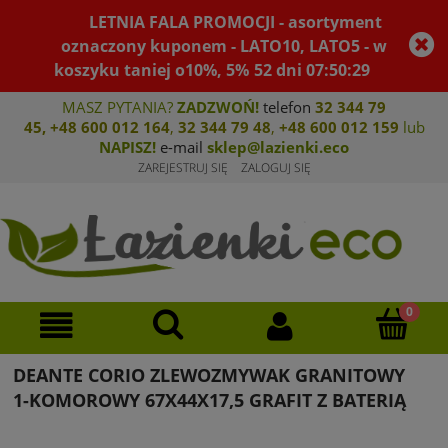
LETNIA FALA PROMOCJI - asortyment
oznaczony kuponem - LATO10, LATO5 - w
koszyku taniej o10%, 5%
52
dni
07
:
50
:
29
MASZ PYTANIA?
ZADZWOŃ!
telefon
32 344 79
45
,
+48 600 012 164
,
32 344 79 4
8
,
+4
8 600 012 159
lub
NAPISZ!
e-mail
sklep@lazienki.eco
ZAREJESTRUJ SIĘ
ZALOGUJ SIĘ
DEANTE CORIO ZLEWOZMYWAK GRANITOWY
1-KOMOROWY 67X44X17,5 GRAFIT Z BATERIĄ