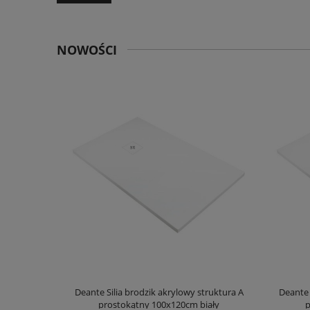
NOWOŚCI
truktura A
Deante Silia brodzik akrylowy struktura A
Deante 
ały
prostokątny 100x120cm biały
p