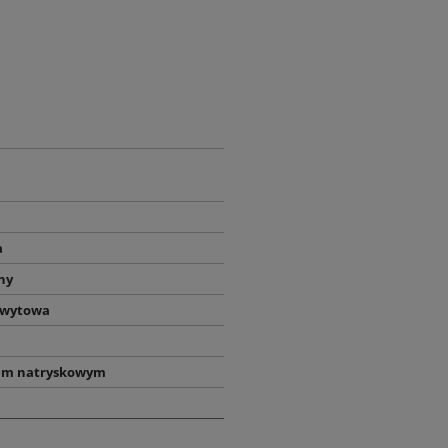
a
ny
hwytowa
em natryskowym