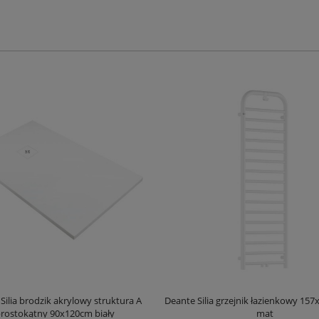
Silia brodzik akrylowy struktura A
Deante Silia grzejnik łazienkowy 157
rostokątny 90x120cm biały
mat