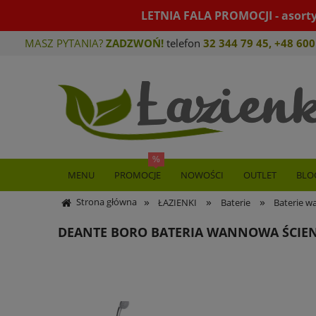
LETNIA FALA PROMOCJI - asort
MASZ PYTANIA?
ZADZWOŃ!
telefon
32 344 79 45
,
+48 600
MENU
PROMOCJE
NOWOŚCI
OUTLET
BLO
»
»
»
Strona główna
ŁAZIENKI
Baterie
Baterie 
DEANTE BORO BATERIA WANNOWA ŚCIE