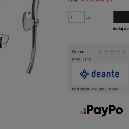
Cena:
Cena nie zawiera ewentua
płatności
szt.
dodaj d
Ocena:
Producent:
Kod produktu:
BMO_011M