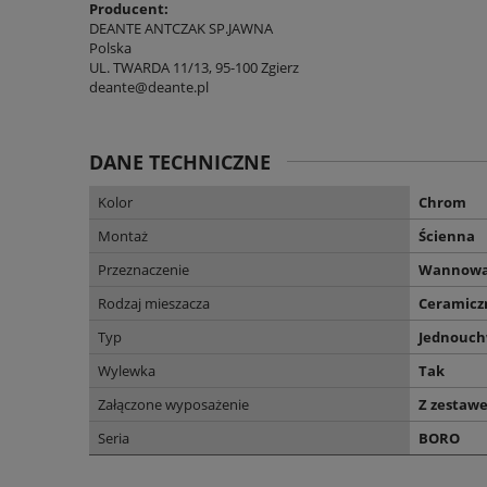
Producent:
DEANTE ANTCZAK SP.JAWNA
Polska
UL. TWARDA 11/13, 95-100 Zgierz
deante@deante.pl
DANE TECHNICZNE
Kolor
Chrom
Montaż
Ścienna
Przeznaczenie
Wannow
Rodzaj mieszacza
Ceramicz
Typ
Jednouc
Wylewka
Tak
Załączone wyposażenie
Z zestaw
Seria
BORO