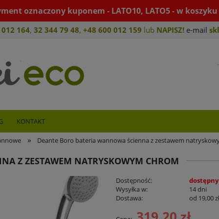
yment oznaczony kuponem - LATO10, LATO5 - w koszyku 
 012 164
,
32 344 79 4
8
,
+4
8 600 012 159
lub
NAPISZ!
e-mail
sk
G
KONTAKT
»
wannowe
Deante Boro bateria wannowa ścienna z zestawem natrysko
NNA Z ZESTAWEM NATRYSKOWYM CHROM
Dostępność:
dostępny
Wysyłka w:
14 dni
Dostawa:
od 19,00 z
319,20 zł