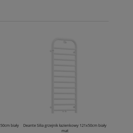
x50cm biały
Deante Silia grzejnik łazienkowy 121x50cm biały
Deante Ora
mat