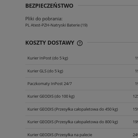
BEZPIECZEŃSTWO
Pliki do pobrania:
PL Atest-PZH-Natryski Baterie (19)
KOSZTY DOSTAWY
Kurier InPost
(do 5 kg)
1
CENA NIE ZAWIERA EWENT
KOSZTÓW PŁATNOŚCI
Kurier GLS
(do 5 kg)
1
Paczkomaty InPost 24/7
1
Kurier GEODIS
(do 100 kg)
125
Kurier GEODIS
(Przesyłka całopaletowa do 450 kg)
159
Kurier GEODIS
(Przesyłka całopaletowa do 800 kg)
199
Kurier GEODIS
(Przesyłka na palecie
249