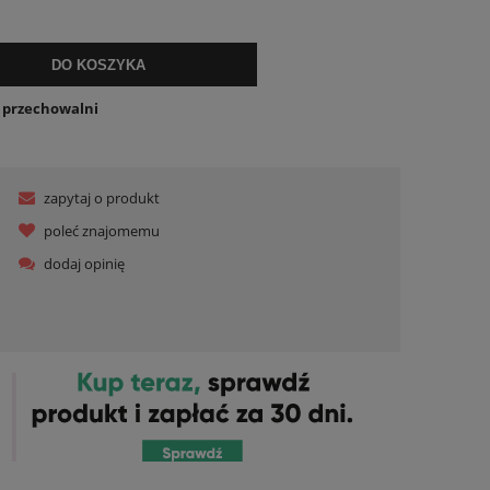
lnych kosztów
DO KOSZYKA
o przechowalni
zapytaj o produkt
poleć znajomemu
dodaj opinię