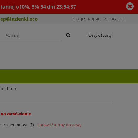
taniej o10%, 5%
54
dni
23
:
54
:
37
lep@lazienki.eco
ZAREJESTRUJ SIĘ
ZALOGUJ SIĘ
Koszyk:
(pusty)
wym chrom
 na zamówienie
ł
- Kurier InPost
sprawdź formy dostawy