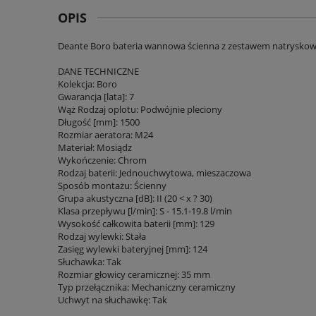
OPIS
Deante Boro bateria wannowa ścienna z zestawem natrysko
DANE TECHNICZNE
Kolekcja: Boro
Gwarancja [lata]: 7
Wąż Rodzaj oplotu: Podwójnie pleciony
Długość [mm]: 1500
Rozmiar aeratora: M24
Materiał: Mosiądz
Wykończenie: Chrom
Rodzaj baterii: Jednouchwytowa, mieszaczowa
Sposób montażu: Ścienny
Grupa akustyczna [dB]: II (20 < x ? 30)
Klasa przepływu [l/min]: S - 15.1-19.8 l/min
Wysokość całkowita baterii [mm]: 129
Rodzaj wylewki: Stała
Zasięg wylewki bateryjnej [mm]: 124
Słuchawka: Tak
Rozmiar głowicy ceramicznej: 35 mm
Typ przełącznika: Mechaniczny ceramiczny
Uchwyt na słuchawkę: Tak