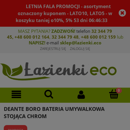
LETNIA FALA PROMOCJI - asortyment
oznaczony kuponem - LATO10, LATO5 - w
koszyku taniej o10%, 5%
53
dni
06
:
46
:
33
MASZ PYTANIA?
ZADZWOŃ!
telefon
32 344 79
45
,
+48 600 012 164
,
32 344 79 4
8
,
+4
8 600 012 159
lub
NAPISZ!
e-mail
sklep@lazienki.eco
ZAREJESTRUJ SIĘ
ZALOGUJ SIĘ
DEANTE BORO BATERIA UMYWALKOWA
STOJĄCA CHROM
promocja