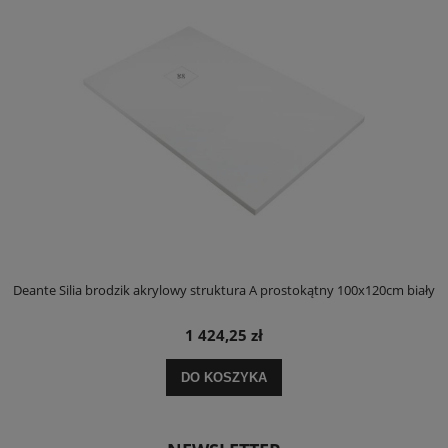
ły
Deante Silia brodzik akrylowy struktura A prostokątny 100x120cm biały
D
1 424,25 zł
DO KOSZYKA