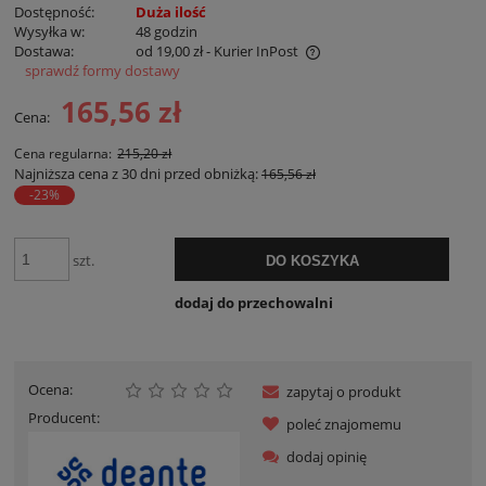
Dostępność:
Duża ilość
Wysyłka w:
48 godzin
Dostawa:
od 19,00 zł
- Kurier InPost
sprawdź formy dostawy
Cena nie zawiera ewentualnych kosztów płatności
165,56 zł
Cena:
Cena regularna:
215,20 zł
Najniższa cena z 30 dni przed obniżką:
165,56 zł
-23%
szt.
DO KOSZYKA
dodaj do przechowalni
Ocena:
zapytaj o produkt
Producent:
poleć znajomemu
dodaj opinię