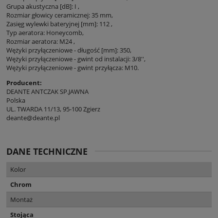
Grupa akustyczna [dB]: I ,
Rozmiar głowicy ceramicznej: 35 mm,
Zasięg wylewki bateryjnej [mm]: 112 ,
Typ aeratora: Honeycomb,
Rozmiar aeratora: M24 ,
Wężyki przyłączeniowe - długość [mm]: 350,
Wężyki przyłączeniowe - gwint od instalacji: 3/8'',
Wężyki przyłączeniowe - gwint przyłącza: M10.
Producent:
DEANTE ANTCZAK SP.JAWNA
Polska
UL. TWARDA 11/13, 95-100 Zgierz
deante@deante.pl
DANE TECHNICZNE
Kolor
Chrom
Montaż
Stojąca