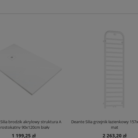
Silia brodzik akrylowy struktura A
Deante Silia grzejnik łazienkowy 157
rostokątny 90x120cm biały
mat
1 199,25 zł
2 263,20 zł