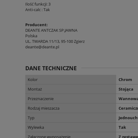
Ilość funkcji: 3
Anti-calc : Tak
Producent:
DEANTE ANTCZAK SP.JAWNA
Polska
UL. TWARDA 11/13, 95-100 Zgierz
deante@deante.pl
DANE TECHNICZNE
Kolor
Chrom
Montaż
Stojąca
Przeznaczenie
Wannow
Rodzaj mieszacza
Ceramicz
Typ
Jednouc
Wylewka
Tak
Załączone wyposażenie
Z zestaw