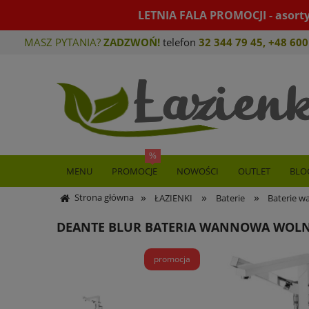
LETNIA FALA PROMOCJI - asort
MASZ PYTANIA?
ZADZWOŃ!
telefon
32 344 79 45
,
+48 600
MENU
PROMOCJE
NOWOŚCI
OUTLET
BLO
»
»
»
Strona główna
ŁAZIENKI
Baterie
Baterie 
DEANTE BLUR BATERIA WANNOWA WOL
promocja