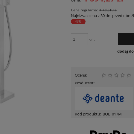
Cena:
Cena nie zawiera ewentualnych kosztów
płatności
Cena regularna:
1 759,19 zł
Najniższa cena z 30 dni przed obniż
-9%
szt.
dodaj d
Ocena:
Producent:
Kod produktu:
BQL_017M