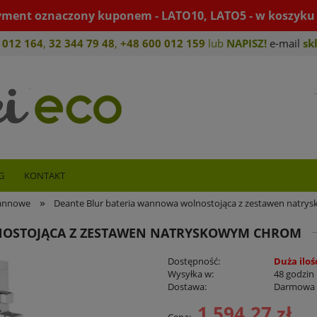
yment oznaczony kuponem - LATO10, LATO5 - w koszyku 
 012 164
,
32 344 79 4
8
,
+4
8 600 012 159
lub
NAPISZ!
e-mail
sk
G
KONTAKT
»
wannowe
Deante Blur bateria wannowa wolnostojąca z zestawen natr
NOSTOJĄCA Z ZESTAWEN NATRYSKOWYM CHROM
Dostępność:
Duża iloś
Wysyłka w:
48 godzin
Dostawa:
Darmowa
1 594,27 zł