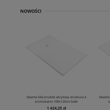
NOWOŚCI
truktura A
Deante Silia brodzik akrylowy struktura A
Deante 
ały
prostokątny 100x120cm biały
p
1 424,25 zł