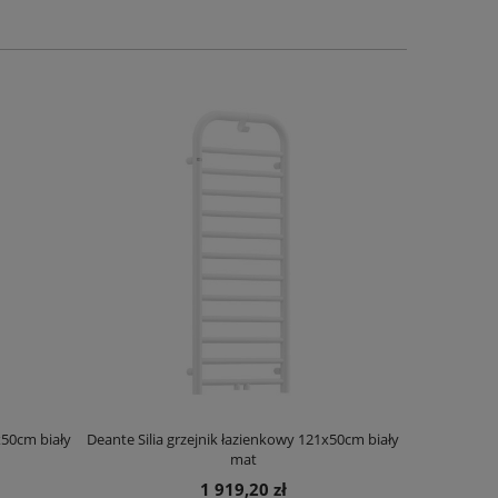
x50cm biały
Deante Silia grzejnik łazienkowy 121x50cm biały
Deante Ora
mat
1 919,20 zł