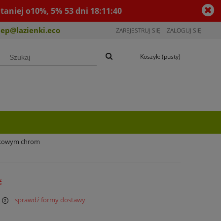
taniej o10%, 5%
53
dni
18
:
11
:
39
lep@lazienki.eco
ZAREJESTRUJ SIĘ
ZALOGUJ SIĘ
Koszyk:
(pusty)
yskowym chrom
ć
sprawdź formy dostawy