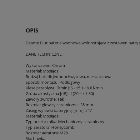
OPIS
Deante Blur bateria wannowa wolnostojąca z zestawen natr
DANE TECHNICZNE:
Wykończenie: Chrom
Materiał: Mosiądz
Rodzaj baterii: Jednouchwytowa, mieszaczowa
Sposób montażu: Podłogowy
Klasa przepływu [l/min]: S - 15.1-19.8 l/min
Grupa akustyczna [dB]: II (20 < x ? 30)
Zawory zwrotne: Tak
Rozmiar głowicy ceramicznej: 35 mm
Zasięg wylewki bateryjnej [mm]: 247
Materiał: Mosiądz
Typ przełącznika: Mechaniczny ceramiczny
Typ aeratora: Honeycomb
Rozmiar aeratora: M28
Słuchawka: