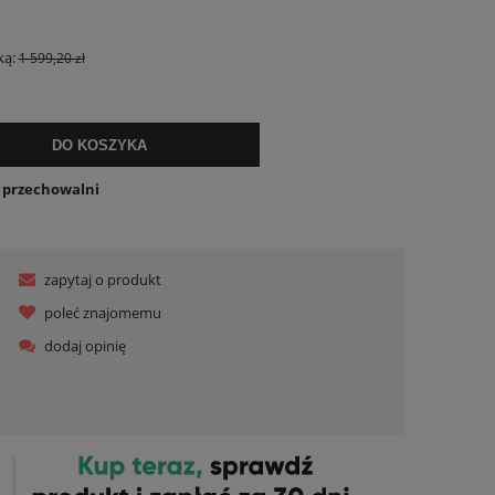
ką:
1 599,20 zł
DO KOSZYKA
o przechowalni
zapytaj o produkt
poleć znajomemu
dodaj opinię