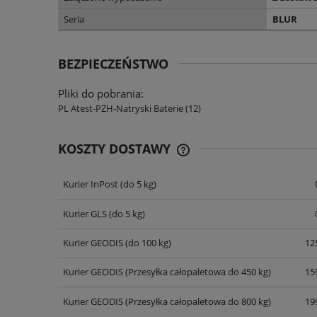
Seria
BLUR
BEZPIECZEŃSTWO
Pliki do pobrania:
PL Atest-PZH-Natryski Baterie (12)
KOSZTY DOSTAWY
Kurier InPost
(do 5 kg)
CENA NIE ZAWIERA EWENT
KOSZTÓW PŁATNOŚCI
Kurier GLS
(do 5 kg)
Kurier GEODIS
(do 100 kg)
125
Kurier GEODIS
(Przesyłka całopaletowa do 450 kg)
159
Kurier GEODIS
(Przesyłka całopaletowa do 800 kg)
199