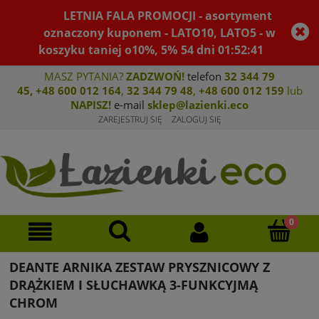
LETNIA FALA PROMOCJI - asortyment
oznaczony kuponem - LATO10, LATO5 - w
koszyku taniej o10%, 5%
54
dni
01
:
52
:
41
MASZ PYTANIA?
ZADZWOŃ!
telefon
32 344 79
45
,
+48 600 012 164
,
32 344 79 4
8
,
+4
8 600 012 159
lub
NAPISZ!
e-mail
sklep@lazienki.eco
ZAREJESTRUJ SIĘ
ZALOGUJ SIĘ
DEANTE ARNIKA ZESTAW PRYSZNICOWY Z
DRĄŻKIEM I SŁUCHAWKĄ 3-FUNKCYJMĄ
CHROM