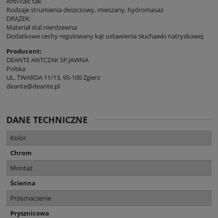
Anti-calc tak
Rodzaje strumienia deszczowy, mieszany, hydromasaż
DRĄŻEK:
Materiał stal nierdzewna
Dodatkowe cechy regulowany kąt ustawienia słuchawki natryskowej
Producent:
DEANTE ANTCZAK SP.JAWNA
Polska
UL. TWARDA 11/13, 95-100 Zgierz
deante@deante.pl
DANE TECHNICZNE
Kolor
Chrom
Montaż
Ścienna
Przeznaczenie
Prysznicowa