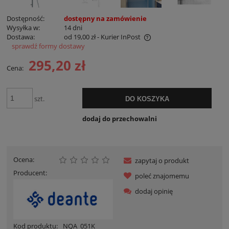
Dostępność:
dostępny na zamówienie
Wysyłka w:
14 dni
Dostawa:
od 19,00 zł
- Kurier InPost
sprawdź formy dostawy
Cena nie zawiera ewentualnych kosztów płatności
295,20 zł
Cena:
szt.
DO KOSZYKA
dodaj do przechowalni
Ocena:
zapytaj o produkt
Producent:
poleć znajomemu
dodaj opinię
Kod produktu:
NQA_051K