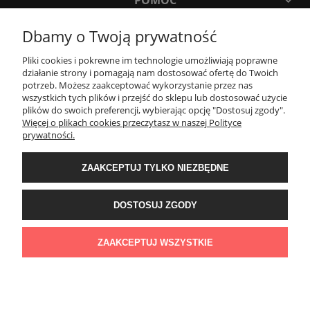
Dbamy o Twoją prywatność
MOJE KONTO
Pliki cookies i pokrewne im technologie umożliwiają poprawne
działanie strony i pomagają nam dostosować ofertę do Twoich
PŁATNOŚCI I DOSTAWA
potrzeb. Możesz zaakceptować wykorzystanie przez nas
wszystkich tych plików i przejść do sklepu lub dostosować użycie
plików do swoich preferencji, wybierając opcję "Dostosuj zgody".
Więcej o plikach cookies przeczytasz w naszej Polityce
KONTAKT
prywatności.
Wyposażenie łazienek Łazienki.eco | Pawła 23, 41-708 Ruda Śląska | E-mail:
ZAAKCEPTUJ TYLKO NIEZBĘDNE
sklep@lazienki.eco | Tel.: 600 012 164 lub 600 012 159 | TGS Przemysław
Stoń | NIP: 6312213594 | REGON: 276403698
DOSTOSUJ ZGODY
ZAAKCEPTUJ WSZYSTKIE
POKAŻ PEŁNĄ WERSJĘ STRONY