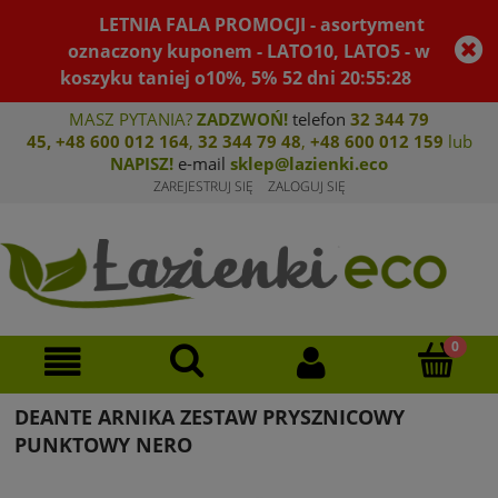
LETNIA FALA PROMOCJI - asortyment
oznaczony kuponem - LATO10, LATO5 - w
koszyku taniej o10%, 5%
52
dni
20
:
55
:
28
MASZ PYTANIA?
ZADZWOŃ!
telefon
32 344 79
45
,
+48 600 012 164
,
32 344 79 4
8
,
+4
8 600 012 159
lub
NAPISZ!
e-mail
sklep@lazienki.eco
ZAREJESTRUJ SIĘ
ZALOGUJ SIĘ
DEANTE ARNIKA ZESTAW PRYSZNICOWY
PUNKTOWY NERO