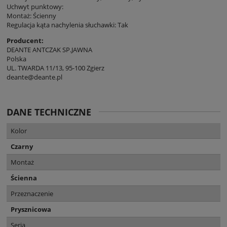
Uchwyt punktowy:
Montaż: Ścienny
Regulacja kąta nachylenia słuchawki: Tak
Producent:
DEANTE ANTCZAK SP.JAWNA
Polska
UL. TWARDA 11/13, 95-100 Zgierz
deante@deante.pl
DANE TECHNICZNE
Kolor
Czarny
Montaż
Ścienna
Przeznaczenie
Prysznicowa
Seria