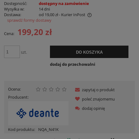
Dostępność:
dostępny na zamówienie
Wysyłka w:
14 dni
Dostawa:
od 19,00 zł
- Kurier InPost
sprawdź formy dostawy
Cena nie zawiera ewentualnych kosztów płatności
199,20 zł
Cena:
szt.
DO KOSZYKA
dodaj do przechowalni
Ocena:
zapytaj o produkt
Producent:
poleć znajomemu
dodaj opinię
Kod produktu:
NQA_N41K