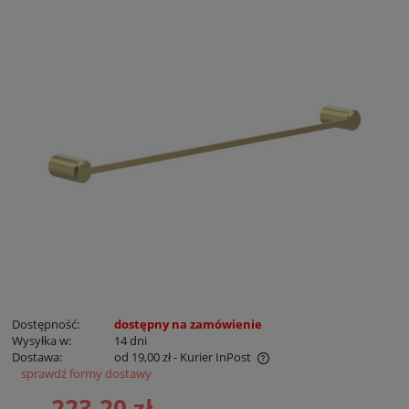
Dostępność:
dostępny na zamówienie
Wysyłka w:
14 dni
Dostawa:
od 19,00 zł
- Kurier InPost
sprawdź formy dostawy
Cena nie zawiera ewentualnych kosztów płatności
223,20 zł