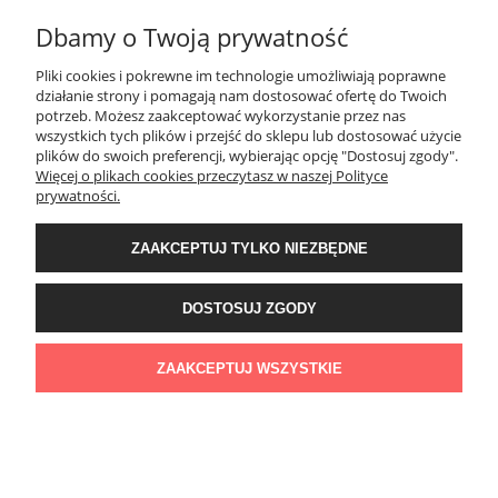
Dbamy o Twoją prywatność
MOJE KONTO
Pliki cookies i pokrewne im technologie umożliwiają poprawne
działanie strony i pomagają nam dostosować ofertę do Twoich
potrzeb. Możesz zaakceptować wykorzystanie przez nas
PŁATNOŚCI I DOSTAWA
wszystkich tych plików i przejść do sklepu lub dostosować użycie
plików do swoich preferencji, wybierając opcję "Dostosuj zgody".
Więcej o plikach cookies przeczytasz w naszej Polityce
KONTAKT
prywatności.
ZAAKCEPTUJ TYLKO NIEZBĘDNE
Wyposażenie łazienek Łazienki.eco | Pawła 23, 41-708 Ruda Śląska | E-mail:
sklep@lazienki.eco | Tel.: 600 012 164 lub 600 012 159 | TGS Przemysław
Stoń | NIP: 6312213594 | REGON: 276403698
DOSTOSUJ ZGODY
ZAAKCEPTUJ WSZYSTKIE
POKAŻ PEŁNĄ WERSJĘ STRONY
Sklep internetowy Shoper Premium