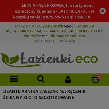
LETNIA FALA PROMOCJI - asortyment
oznaczony kuponem - LATO10, LATO5 - w
koszyku taniej o10%, 5%
53
dni
15
:
49
:
09
MASZ PYTANIA?
ZADZWOŃ!
telefon
32 344 79
45
,
+48 600 012 164
,
32 344 79 4
8
,
+4
8 600 012 159
lub
NAPISZ!
e-mail
sklep@lazienki.eco
ZAREJESTRUJ SIĘ
ZALOGUJ SIĘ
DEANTE ARNIKA WIESZAK NA RĘCZNIK
ŚCIENNY ZŁOTO SZCZOTKOWANE