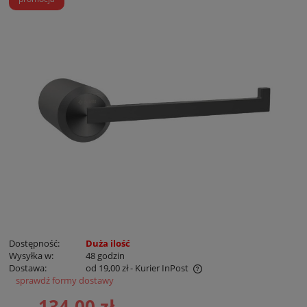
Dostępność:
Duża ilość
Wysyłka w:
48 godzin
Dostawa:
od 19,00 zł
- Kurier InPost
sprawdź formy dostawy
Cena nie zawiera ewentualnych kosztów płatności
134,00 zł