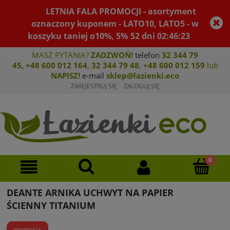
LETNIA FALA PROMOCJI - asortyment
oznaczony kuponem - LATO10, LATO5 - w
koszyku taniej o10%, 5%
52
dni
02
:
46
:
23
MASZ PYTANIA?
ZADZWOŃ!
telefon
32 344 79
45
,
+48 600 012 164
,
32 344 79 4
8
,
+4
8 600 012 159
lub
NAPISZ!
e-mail
sklep@lazienki.eco
ZAREJESTRUJ SIĘ
ZALOGUJ SIĘ
DEANTE ARNIKA UCHWYT NA PAPIER
ŚCIENNY TITANIUM
promocja