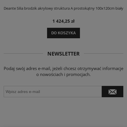
ły
Deante Silia brodzik akrylowy struktura A prostokątny 100x120cm biały
D
1 424,25 zł
DO KOSZYKA
NEWSLETTER
Podaj swój adres e-mail, jeżeli chcesz otrzymywać informacje
o nowościach i promocjach.