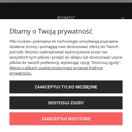
POMOC
Dbamy o Twoją prywatność
MOJE KONTO
Pliki cookies i pokrewne im technologie umożliwiają poprawne
działanie strony i pomagają nam dostosować ofertę do Twoich
potrzeb. Możesz zaakceptować wykorzystanie przez nas
PŁATNOŚCI I DOSTAWA
wszystkich tych plików i przejść do sklepu lub dostosować użycie
plików do swoich preferencji, wybierając opcję "Dostosuj zgody".
Więcej o plikach cookies przeczytasz w naszej Polityce
KONTAKT
prywatności.
ZAAKCEPTUJ TYLKO NIEZBĘDNE
Wyposażenie łazienek Łazienki.eco | Pawła 23, 41-708 Ruda Śląska | E-mail:
sklep@lazienki.eco | Tel.: 600 012 164 lub 600 012 159 | TGS Przemysław
Stoń | NIP: 6312213594 | REGON: 276403698
DOSTOSUJ ZGODY
ZAAKCEPTUJ WSZYSTKIE