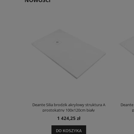
NOWOŚCI
truktura A
Deante Silia brodzik akrylowy struktura A
Deante 
ały
prostokątny 100x120cm biały
p
1 424,25 zł
DO KOSZYKA