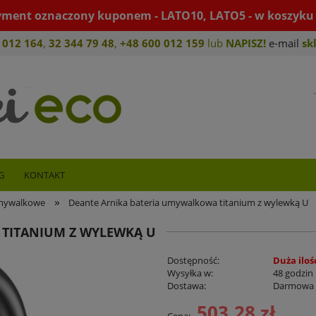
yment oznaczony kuponem - LATO10, LATO5 - w koszyku 
 012 164
,
32 344 79 4
8
,
+4
8 600 012 159
lub
NAPISZ!
e-mail
sk
G
KONTAKT
»
umywalkowe
Deante Arnika bateria umywalkowa titanium z wylewką U
TITANIUM Z WYLEWKĄ U
Dostępność:
Duża iloś
Wysyłka w:
48 godzin
Dostawa:
Darmowa
503,28 zł