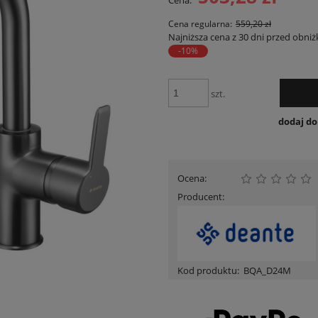
Cena:
Cena nie zawiera ewentualnych kosztów
płatności
Cena regularna:
559,20 zł
Najniższa cena z 30 dni przed obniż
-10%
szt.
dodaj d
Ocena:
Producent:
Kod produktu:
BQA_D24M