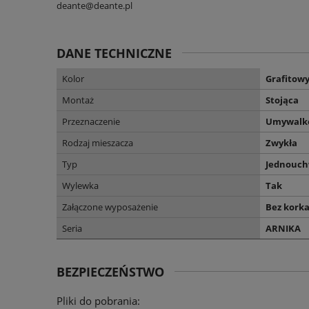
deante@deante.pl
DANE TECHNICZNE
Kolor
Grafitow
Montaż
Stojąca
Przeznaczenie
Umywalk
Rodzaj mieszacza
Zwykła
Typ
Jednouc
Wylewka
Tak
Załączone wyposażenie
Bez kork
Seria
ARNIKA
BEZPIECZEŃSTWO
Pliki do pobrania: