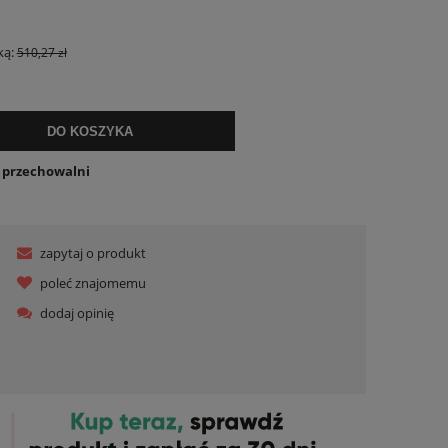
ką:
510,27 zł
DO KOSZYKA
o przechowalni
zapytaj o produkt
poleć znajomemu
dodaj opinię