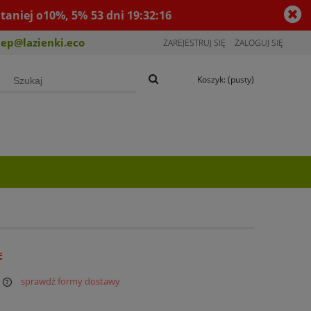
taniej o10%, 5%
53
dni
19
:
32
:
16
lep@lazienki.eco
ZAREJESTRUJ SIĘ
ZALOGUJ SIĘ
Koszyk:
(pusty)
ć
sprawdź formy dostawy