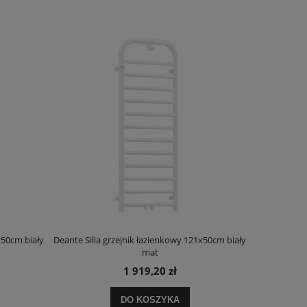
x50cm biały
Deante Silia grzejnik łazienkowy 121x50cm biały
Deante Ora
mat
1 919,20 zł
DO KOSZYKA