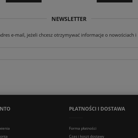
NEWSLETTER
adres e-mail, jeżeli chcesz otrzymywać informacje o nowościach i
ONTO
PŁATNOŚCI I DOSTAWA
ienia
Forma płatności
konta
Czas i koszt dostawy