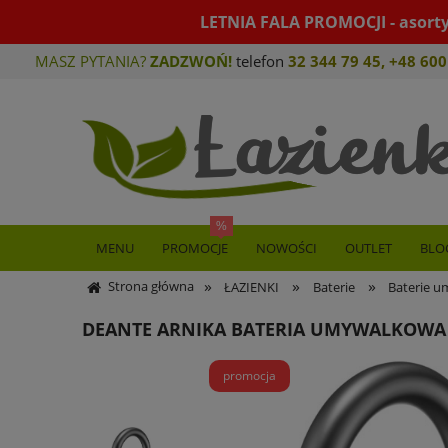
LETNIA FALA PROMOCJI - asort
MASZ PYTANIA?
ZADZWOŃ!
telefon
32 344 79 45
,
+48 600
MENU
PROMOCJE
NOWOŚCI
OUTLET
BLO
»
»
»
Strona główna
ŁAZIENKI
Baterie
Baterie 
DEANTE ARNIKA BATERIA UMYWALKOWA 
promocja