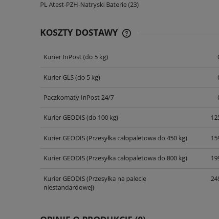
PL Atest-PZH-Natryski Baterie (23)
KOSZTY DOSTAWY
Kurier InPost
(do 5 kg)
CENA NIE ZAWIERA EWENT
KOSZTÓW PŁATNOŚCI
Kurier GLS
(do 5 kg)
Paczkomaty InPost 24/7
Kurier GEODIS
(do 100 kg)
125
Kurier GEODIS
(Przesyłka całopaletowa do 450 kg)
159
Kurier GEODIS
(Przesyłka całopaletowa do 800 kg)
199
Kurier GEODIS
(Przesyłka na palecie
249
niestandardowej)