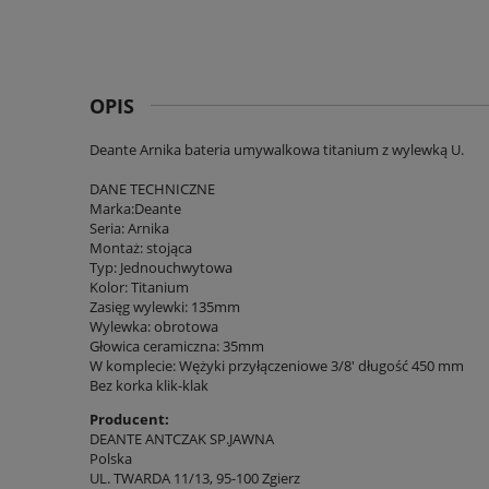
OPIS
Deante Arnika bateria umywalkowa titanium z wylewką U.
DANE TECHNICZNE
Marka:Deante
Seria: Arnika
Montaż: stojąca
Typ: Jednouchwytowa
Kolor: Titanium
Zasięg wylewki: 135mm
Wylewka: obrotowa
Głowica ceramiczna: 35mm
W komplecie: Wężyki przyłączeniowe 3/8' długość 450 mm
Bez korka klik-klak
Producent:
DEANTE ANTCZAK SP.JAWNA
Polska
UL. TWARDA 11/13, 95-100 Zgierz