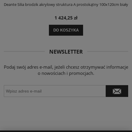
ły
Deante Silia brodzik akrylowy struktura A prostokątny 100x120cm biały
D
1 424,25 zł
DO KOSZYKA
NEWSLETTER
Podaj swój adres e-mail, jeżeli chcesz otrzymywać informacje
o nowościach i promocjach.