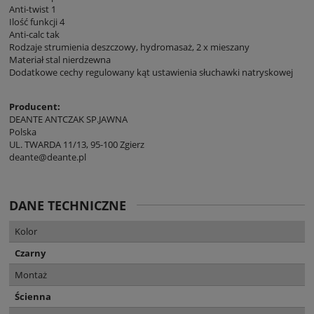
Anti-twist 1
Ilość funkcji 4
Anti-calc tak
Rodzaje strumienia deszczowy, hydromasaż, 2 x mieszany
Materiał stal nierdzewna
Dodatkowe cechy regulowany kąt ustawienia słuchawki natryskowej
Producent:
DEANTE ANTCZAK SP.JAWNA
Polska
UL. TWARDA 11/13, 95-100 Zgierz
deante@deante.pl
DANE TECHNICZNE
Kolor
Czarny
Montaż
Ścienna