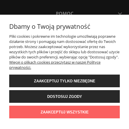
POMOC
Dbamy o Twoją prywatność
MOJE KONTO
Pliki cookies i pokrewne im technologie umożliwiają poprawne
działanie strony i pomagają nam dostosować ofertę do Twoich
potrzeb. Możesz zaakceptować wykorzystanie przez nas
PŁATNOŚCI I DOSTAWA
wszystkich tych plików i przejść do sklepu lub dostosować użycie
plików do swoich preferencji, wybierając opcję "Dostosuj zgody".
Więcej o plikach cookies przeczytasz w naszej Polityce
KONTAKT
prywatności.
ZAAKCEPTUJ TYLKO NIEZBĘDNE
Wyposażenie łazienek Łazienki.eco | Pawła 23, 41-708 Ruda Śląska | E-mail:
sklep@lazienki.eco | Tel.: 600 012 164 lub 600 012 159 | TGS Przemysław
Stoń | NIP: 6312213594 | REGON: 276403698
DOSTOSUJ ZGODY
ZAAKCEPTUJ WSZYSTKIE