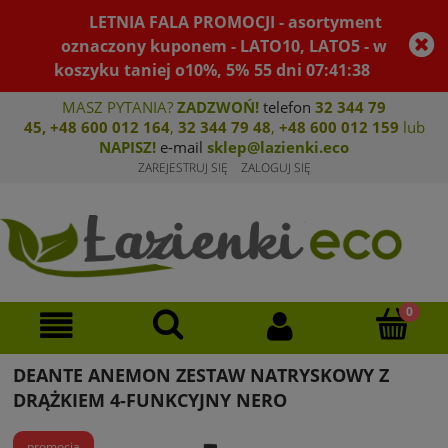
LETNIA FALA PROMOCJI - asortyment
oznaczony kuponem - LATO10, LATO5 - w
koszyku taniej o10%, 5%
55
dni
07
:
41
:
38
MASZ PYTANIA?
ZADZWOŃ!
telefon
32 344 79
45
,
+48 600 012 164
,
32 344 79 4
8
,
+4
8 600 012 159
lub
NAPISZ!
e-mail
sklep@lazienki.eco
ZAREJESTRUJ SIĘ
ZALOGUJ SIĘ
DEANTE ANEMON ZESTAW NATRYSKOWY Z
DRĄŻKIEM 4-FUNKCYJNY NERO
promocja