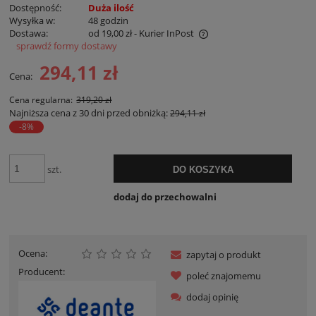
Dostępność:
Duża ilość
Wysyłka w:
48 godzin
Dostawa:
od 19,00 zł
- Kurier InPost
sprawdź formy dostawy
Cena nie zawiera ewentualnych kosztów płatności
294,11 zł
Cena:
Cena regularna:
319,20 zł
Najniższa cena z 30 dni przed obniżką:
294,11 zł
-8%
szt.
DO KOSZYKA
dodaj do przechowalni
Ocena:
zapytaj o produkt
Producent:
poleć znajomemu
dodaj opinię