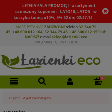
LETNIA FALA PROMOCJI - asortyment
oznaczony kuponem - LATO10, LATO5 - w
koszyku taniej o10%, 5%
52
dni
02
:
47
:
14
MASZ PYTANIA?
ZADZWOŃ!
telefon
32 344 79
45
,
+48 600 012 164
,
32 344 79 4
8
,
+4
8 600 012 159
lub
NAPISZ!
e-mail
sklep@lazienki.eco
ZAREJESTRUJ SIĘ
ZALOGUJ SIĘ
Ten produkt jest niedostępny.