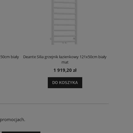
x50cm biały
Deante Silia grzejnik łazienkowy 121x50cm biały
Deante Ora
mat
1 919,20 zł
DO KOSZYKA
 promocjach.