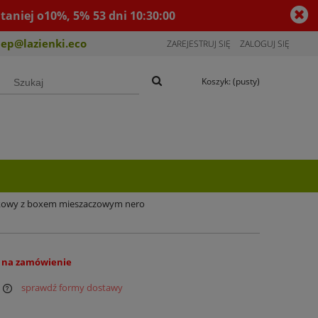
taniej o10%, 5%
53
dni
10
:
29
:
59
lep@lazienki.eco
ZAREJESTRUJ SIĘ
ZALOGUJ SIĘ
Koszyk:
(pusty)
skowy z boxem mieszaczowym nero
 na zamówienie
sprawdź formy dostawy