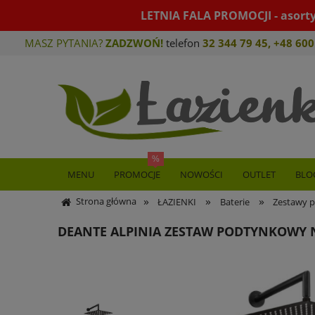
LETNIA FALA PROMOCJI - asort
MASZ PYTANIA?
ZADZWOŃ!
telefon
32 344 79 45
,
+48 600
MENU
PROMOCJE
NOWOŚCI
OUTLET
BLO
»
»
»
Strona główna
ŁAZIENKI
Baterie
Zestawy p
DEANTE ALPINIA ZESTAW PODTYNKOWY