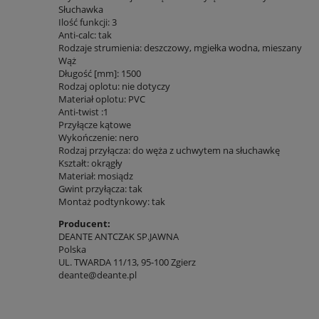
Słuchawka
Ilość funkcji: 3
Anti-calc: tak
Rodzaje strumienia: deszczowy, mgiełka wodna, mieszany
Wąż
Długość [mm]: 1500
Rodzaj oplotu: nie dotyczy
Materiał oplotu: PVC
Anti-twist :1
Przyłącze kątowe
Wykończenie: nero
Rodzaj przyłącza: do węża z uchwytem na słuchawkę
Kształt: okrągły
Materiał: mosiądz
Gwint przyłącza: tak
Montaż podtynkowy: tak
Producent:
DEANTE ANTCZAK SP.JAWNA
Polska
UL. TWARDA 11/13, 95-100 Zgierz
deante@deante.pl