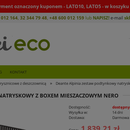
yment oznaczony kuponem - LATO10, LATO5 - w koszyku 
 012 164
,
32 344 79 4
8
,
+4
8 600 012 159
lub
NAPISZ!
e-mail
sk
G
KONTAKT
»
rysznicowe z deszczownicą
Deante Alpinia zestaw podtynkowy natry
 NATRYSKOWY Z BOXEM MIESZACZOWYM NERO
Dostępność:
dostępny
Wysyłka w:
14 dni
Dostawa:
Darmowa
1 839,21 zł