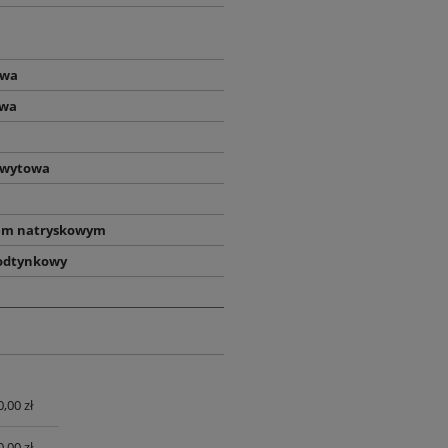
owa
owa
hwytowa
em natryskowym
odtynkowy
0,00 zł
UALNYCH
0,00 zł