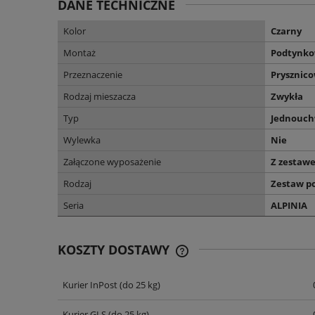
DANE TECHNICZNE
Kolor
Czarny
Montaż
Podtynk
Przeznaczenie
Prysznic
Rodzaj mieszacza
Zwykła
Typ
Jednouc
Wylewka
Nie
Załączone wyposażenie
Z zestaw
Rodzaj
Zestaw p
Seria
ALPINIA
KOSZTY DOSTAWY
Kurier InPost
(do 25 kg)
CENA NIE ZAWIERA EWENT
KOSZTÓW PŁATNOŚCI
Kurier GLS
(do 25 kg)