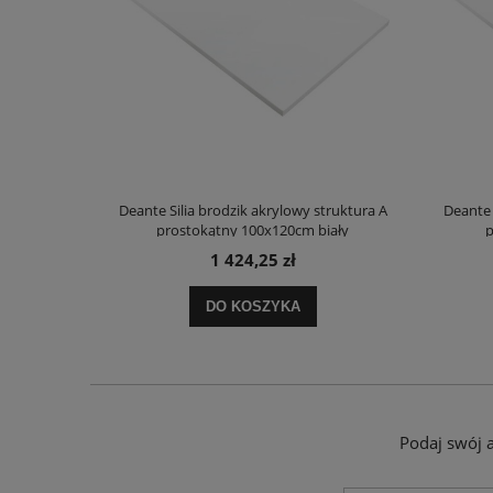
truktura A
Deante Silia brodzik akrylowy struktura A
Deante 
ały
prostokątny 100x120cm biały
p
1 424,25 zł
DO KOSZYKA
Podaj swój 