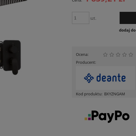
Cena:
Cena nie zawiera ewentualnych kosztów
płatności
szt.
dodaj d
Ocena:
Producent:
Kod produktu:
BXYZNGAM