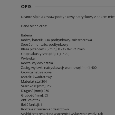
OPIS
Deante Alpinia zestaw podtynkowy natryskowy z boxem mie
Dane techniczne:
Bateria
Rodzaj baterii: BOX podtynkowy, mieszaczowa
Sposób montażu: podtynkowy
Klasa przepływu [l/min]: B - 19.9-25.2 l/min
Grupa akustyczna [dB]: I (x ? 20)
Wylewka
Rodzaj wylewki: stała
Zasięg wylewki natryskowej/ wannowej [mm]: 400
Głowica natryskowa
Kształt: kwadratowy
Materiał: stal 304
Szerokość [mm]: 250
Długość [mm]: 250
Grubość [mm]: 55
Anti-calc: tak
Ilość funkcji: 1
Rodzaje strumienia : deszczowy
Szybki czas reakcji na włączenie i wyłączenie wody: tak