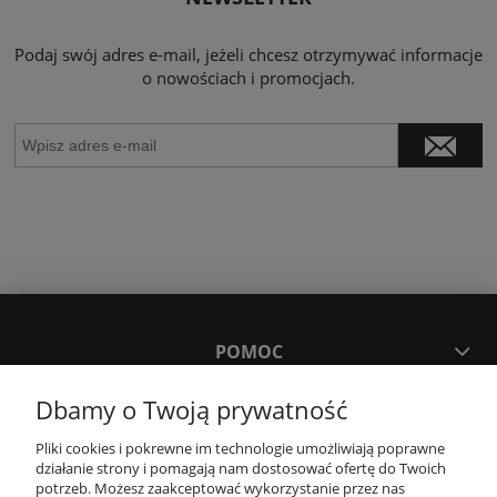
Podaj swój adres e-mail, jeżeli chcesz otrzymywać informacje
o nowościach i promocjach.
POMOC
Dbamy o Twoją prywatność
MOJE KONTO
Pliki cookies i pokrewne im technologie umożliwiają poprawne
działanie strony i pomagają nam dostosować ofertę do Twoich
PŁATNOŚCI I DOSTAWA
potrzeb. Możesz zaakceptować wykorzystanie przez nas