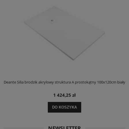
ły
Deante Silia brodzik akrylowy struktura A prostokątny 100x120cm biały
D
1 424,25 zł
DO KOSZYKA
NEWSLETTER