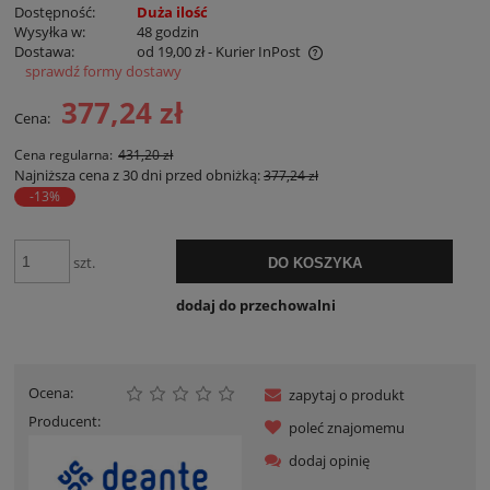
Dostępność:
Duża ilość
Wysyłka w:
48 godzin
Dostawa:
od 19,00 zł
- Kurier InPost
sprawdź formy dostawy
Cena nie zawiera ewentualnych kosztów płatności
377,24 zł
Cena:
Cena regularna:
431,20 zł
Najniższa cena z 30 dni przed obniżką:
377,24 zł
-13%
szt.
DO KOSZYKA
dodaj do przechowalni
Ocena:
zapytaj o produkt
Producent:
poleć znajomemu
dodaj opinię