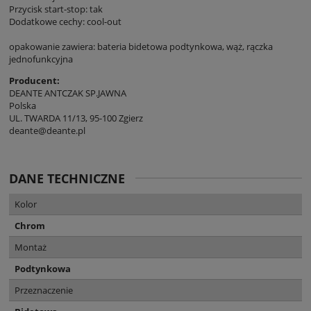
Przycisk start-stop: tak
Dodatkowe cechy: cool-out
opakowanie zawiera: bateria bidetowa podtynkowa, wąż, rączka
jednofunkcyjna
Producent:
DEANTE ANTCZAK SP.JAWNA
Polska
UL. TWARDA 11/13, 95-100 Zgierz
deante@deante.pl
DANE TECHNICZNE
Kolor
Chrom
Montaż
Podtynkowa
Przeznaczenie