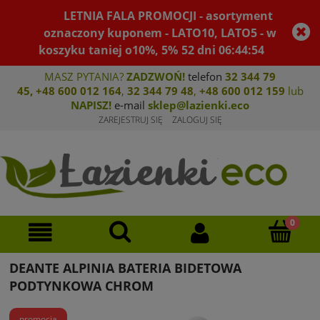
LETNIA FALA PROMOCJI - asortyment
oznaczony kuponem - LATO10, LATO5 - w
koszyku taniej o10%, 5%
52
dni
06
:
44
:
54
MASZ PYTANIA?
ZADZWOŃ!
telefon
32 344 79
45
,
+48 600 012 164
,
32 344 79 4
8
,
+4
8 600 012 159
lub
NAPISZ!
e-mail
sklep@lazienki.eco
ZAREJESTRUJ SIĘ
ZALOGUJ SIĘ
DEANTE ALPINIA BATERIA BIDETOWA
PODTYNKOWA CHROM
promocja