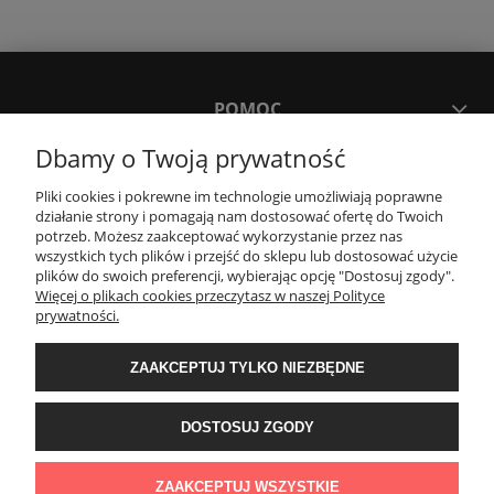
POMOC
Dbamy o Twoją prywatność
MOJE KONTO
Pliki cookies i pokrewne im technologie umożliwiają poprawne
działanie strony i pomagają nam dostosować ofertę do Twoich
potrzeb. Możesz zaakceptować wykorzystanie przez nas
PŁATNOŚCI I DOSTAWA
wszystkich tych plików i przejść do sklepu lub dostosować użycie
plików do swoich preferencji, wybierając opcję "Dostosuj zgody".
Więcej o plikach cookies przeczytasz w naszej Polityce
KONTAKT
prywatności.
ZAAKCEPTUJ TYLKO NIEZBĘDNE
Wyposażenie łazienek Łazienki.eco | Pawła 23, 41-708 Ruda Śląska | E-mail:
sklep@lazienki.eco | Tel.: 600 012 164 lub 600 012 159 | TGS Przemysław
Stoń | NIP: 6312213594 | REGON: 276403698
DOSTOSUJ ZGODY
ZAAKCEPTUJ WSZYSTKIE