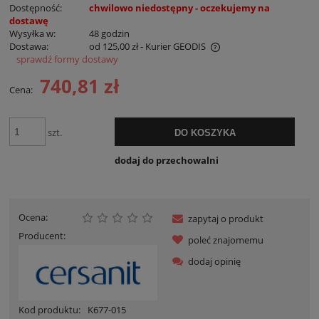
Dostępność:
chwilowo niedostępny - oczekujemy na
dostawę
Wysyłka w:
48 godzin
Dostawa:
od 125,00 zł
- Kurier GEODIS
sprawdź formy dostawy
Cena nie zawiera ewentualnych kosztów płatności
740,81 zł
Cena:
szt.
DO KOSZYKA
dodaj do przechowalni
Ocena:
zapytaj o produkt
Producent:
poleć znajomemu
dodaj opinię
Kod produktu:
K677-015