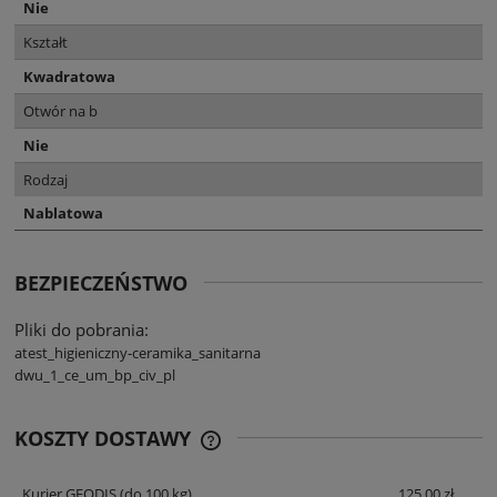
Nie
Kształt
Kwadratowa
Otwór na b
Nie
Rodzaj
Nablatowa
BEZPIECZEŃSTWO
Pliki do pobrania:
atest_higieniczny-ceramika_sanitarna
dwu_1_ce_um_bp_civ_pl
KOSZTY DOSTAWY
CENA NIE ZAWIERA EWENTUALNYCH
KOSZTÓW PŁATNOŚCI
Kurier GEODIS
(do 100 kg)
125,00 zł