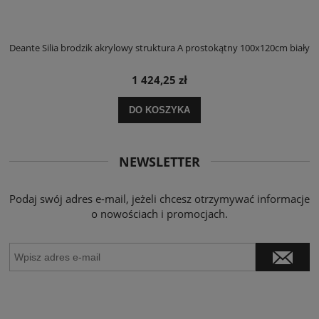
ły
Deante Silia brodzik akrylowy struktura A prostokątny 100x120cm biały
D
1 424,25 zł
DO KOSZYKA
NEWSLETTER
Podaj swój adres e-mail, jeżeli chcesz otrzymywać informacje
o nowościach i promocjach.