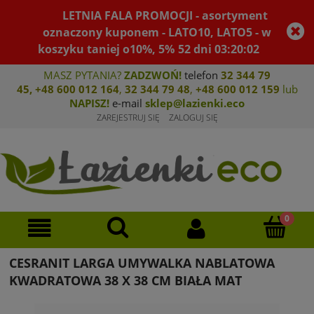
LETNIA FALA PROMOCJI - asortyment
oznaczony kuponem - LATO10, LATO5 - w
koszyku taniej o10%, 5%
52
dni
03
:
20
:
02
MASZ PYTANIA?
ZADZWOŃ!
telefon
32 344 79
45
,
+48 600 012 164
,
32 344 79 4
8
,
+4
8 600 012 159
lub
NAPISZ!
e-mail
sklep@lazienki.eco
ZAREJESTRUJ SIĘ
ZALOGUJ SIĘ
CESRANIT LARGA UMYWALKA NABLATOWA
KWADRATOWA 38 X 38 CM BIAŁA MAT