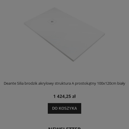
ły
Deante Silia brodzik akrylowy struktura A prostokątny 100x120cm biały
D
1 424,25 zł
DO KOSZYKA