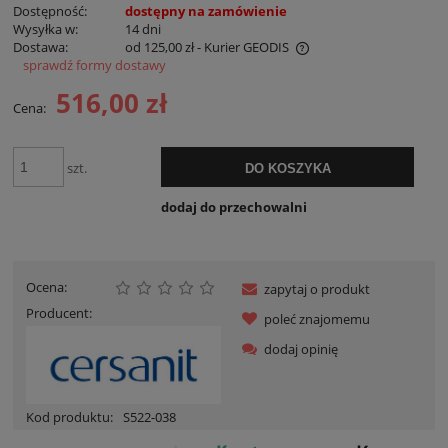
Dostępność:
dostępny na zamówienie
Wysyłka w:
14 dni
Dostawa:
od 125,00 zł
- Kurier GEODIS
sprawdź formy dostawy
Cena nie zawiera ewentualnych kosztów płatności
516,00 zł
Cena:
szt.
DO KOSZYKA
dodaj do przechowalni
Ocena:
zapytaj o produkt
Producent:
poleć znajomemu
dodaj opinię
Kod produktu:
S522-038