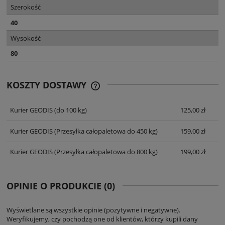
Szerokość
40
Wysokość
80
KOSZTY DOSTAWY
CENA NIE ZAWIERA EWENTUALNYCH
KOSZTÓW PŁATNOŚCI
Kurier GEODIS
(do 100 kg)
125,00 zł
Kurier GEODIS
(Przesyłka całopaletowa do 450 kg)
159,00 zł
Kurier GEODIS
(Przesyłka całopaletowa do 800 kg)
199,00 zł
OPINIE O PRODUKCIE (0)
Wyświetlane są wszystkie opinie (pozytywne i negatywne).
Weryfikujemy, czy pochodzą one od klientów, którzy kupili dany