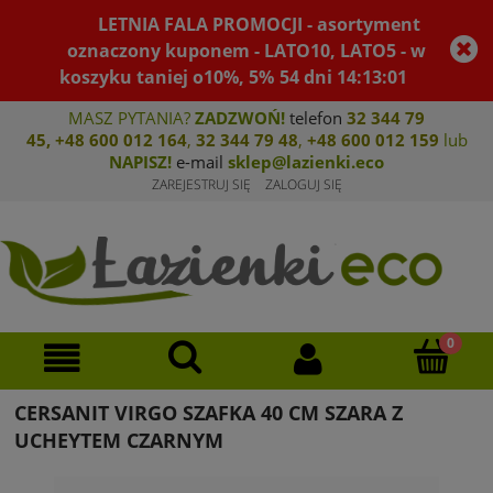
LETNIA FALA PROMOCJI - asortyment
oznaczony kuponem - LATO10, LATO5 - w
koszyku taniej o10%, 5%
54
dni
14
:
13
:
01
MASZ PYTANIA?
ZADZWOŃ!
telefon
32 344 79
45
,
+48 600 012 164
,
32 344 79 4
8
,
+4
8 600 012 159
lub
NAPISZ!
e-mail
sklep@lazienki.eco
ZAREJESTRUJ SIĘ
ZALOGUJ SIĘ
CERSANIT VIRGO SZAFKA 40 CM SZARA Z
UCHEYTEM CZARNYM