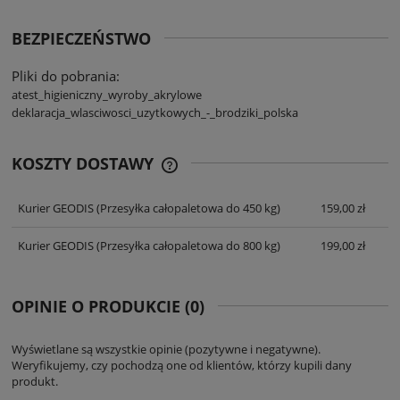
BEZPIECZEŃSTWO
Pliki do pobrania:
atest_higieniczny_wyroby_akrylowe
deklaracja_wlasciwosci_uzytkowych_-_brodziki_polska
KOSZTY DOSTAWY
CENA NIE ZAWIERA EWENTUALNYCH
KOSZTÓW PŁATNOŚCI
Kurier GEODIS
(Przesyłka całopaletowa do 450 kg)
159,00 zł
Kurier GEODIS
(Przesyłka całopaletowa do 800 kg)
199,00 zł
OPINIE O PRODUKCIE (0)
Wyświetlane są wszystkie opinie (pozytywne i negatywne).
Weryfikujemy, czy pochodzą one od klientów, którzy kupili dany
produkt.