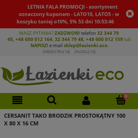
LETNIA FALA PROMOCJI - asortyment
oznaczony kuponem - LATO10, LATO5 - w
koszyku taniej o10%, 5%
53
dni
10
:
53
:
46
MASZ PYTANIA?
ZADZWOŃ!
telefon
32 344 79
45
,
+48 600 012 164
,
32 344 79 4
8
,
+4
8 600 012 159
lub
NAPISZ!
e-mail
sklep@lazienki.eco
ZAREJESTRUJ SIĘ
ZALOGUJ SIĘ
CERSANIT TAKO BRODZIK PROSTOKĄTNY 100
X 80 X 16 CM