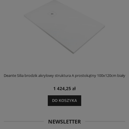
ły
Deante Silia brodzik akrylowy struktura A prostokątny 100x120cm biały
D
1 424,25 zł
DO KOSZYKA
NEWSLETTER