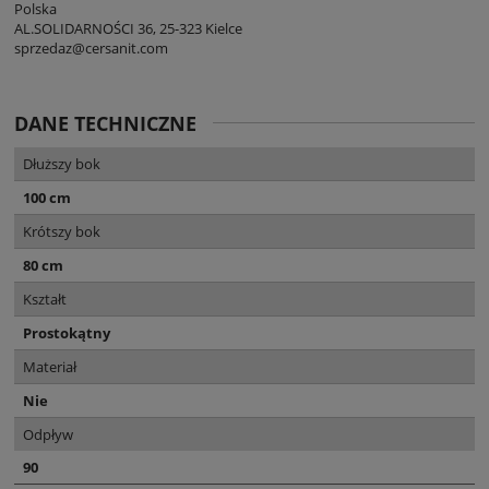
Polska
AL.SOLIDARNOŚCI 36, 25-323 Kielce
sprzedaz@cersanit.com
DANE TECHNICZNE
Dłuższy bok
100 cm
Krótszy bok
80 cm
Kształt
Prostokątny
Materiał
Nie
Odpływ
90