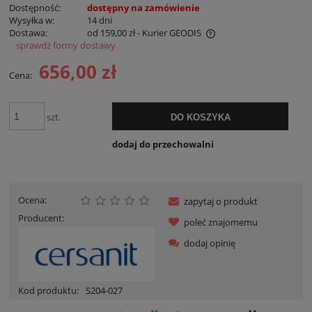
Dostępność:
dostępny na zamówienie
Wysyłka w:
14 dni
Dostawa:
od 159,00 zł
- Kurier GEODIS
sprawdź formy dostawy
Cena nie zawiera ewentualnych kosztów płatności
656,00 zł
Cena:
szt.
DO KOSZYKA
dodaj do przechowalni
Ocena:
zapytaj o produkt
Producent:
poleć znajomemu
dodaj opinię
Kod produktu:
S204-027