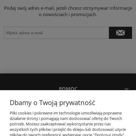
Podaj swój adres e-mail, jeżeli chcesz otrzymywać informacje
o nowościach i promocjach.
POMOC
Dbamy o Twoją prywatność
MOJE KONTO
Pliki cookies i pokrewne im technologie umożliwiają poprawne
działanie strony i pomagają nam dostosować ofertę do Twoich
potrzeb. Możesz zaakceptować wykorzystanie przez nas
PŁATNOŚCI I DOSTAWA
wszystkich tych plików i przejść do sklepu lub dostosować użycie
plików do swoich preferencji, wybierając opcję "Dostosuj zgody".