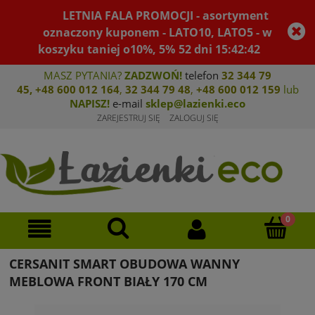
LETNIA FALA PROMOCJI - asortyment
oznaczony kuponem - LATO10, LATO5 - w
koszyku taniej o10%, 5%
52
dni
15
:
42
:
42
MASZ PYTANIA?
ZADZWOŃ!
telefon
32 344 79
45
,
+48 600 012 164
,
32 344 79 4
8
,
+4
8 600 012 159
lub
NAPISZ!
e-mail
sklep@lazienki.eco
ZAREJESTRUJ SIĘ
ZALOGUJ SIĘ
CERSANIT SMART OBUDOWA WANNY
MEBLOWA FRONT BIAŁY 170 CM