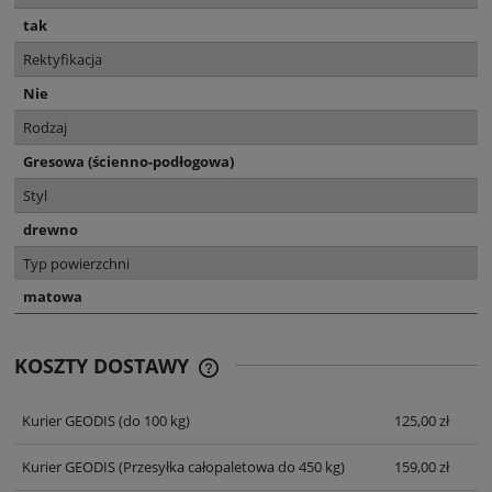
tak
Rektyfikacja
Nie
Rodzaj
Gresowa (ścienno-podłogowa)
Styl
drewno
Typ powierzchni
matowa
KOSZTY DOSTAWY
CENA NIE ZAWIERA EWENTUALNYCH
KOSZTÓW PŁATNOŚCI
Kurier GEODIS
(do 100 kg)
125,00 zł
Kurier GEODIS
(Przesyłka całopaletowa do 450 kg)
159,00 zł