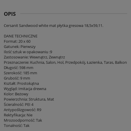
OPIS
Cersanit Sandwood white mat płytka gresowa 18,5x59,11.
DANE TECHNICZNE
Format: 20 x 60
Gatunek: Pierwszy
Ilość sztuk w opakowaniu :9
Zastosowanie: Wewnątrz, Zewnątrz
Przeznaczenie: Kuchnia, Salon, Hol, Przedpokój, Łazienka, Taras, Balkon
Długość: 598 mm
Szerokość: 185 mm
Grubość: 9 mm
Kształt: Prostokątna
Wygląd: Imitacja drewna
Kolor: Beżowy
Powierzchnia: Struktura, Mat
Ścieralność: PEI 4
Antypoślizgowość: R9
Rektyfikacja: Nie
Mrozoodporność: Tak
Tonalność: Tak