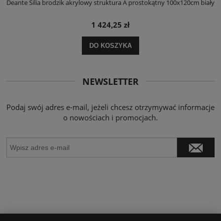
ły
Deante Silia brodzik akrylowy struktura A prostokątny 100x120cm biały
D
1 424,25 zł
DO KOSZYKA
NEWSLETTER
Podaj swój adres e-mail, jeżeli chcesz otrzymywać informacje
o nowościach i promocjach.