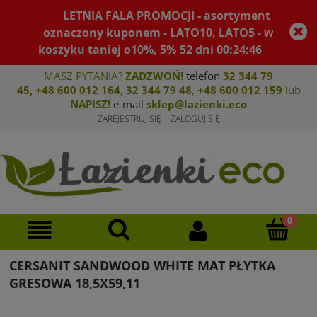
LETNIA FALA PROMOCJI - asortyment
oznaczony kuponem - LATO10, LATO5 - w
koszyku taniej o10%, 5%
52
dni
00
:
24
:
46
MASZ PYTANIA?
ZADZWOŃ!
telefon
32 344 79
45
,
+48 600 012 164
,
32 344 79 4
8
,
+4
8 600 012 159
lub
NAPISZ!
e-mail
sklep@lazienki.eco
ZAREJESTRUJ SIĘ
ZALOGUJ SIĘ
CERSANIT SANDWOOD WHITE MAT PŁYTKA
GRESOWA 18,5X59,11