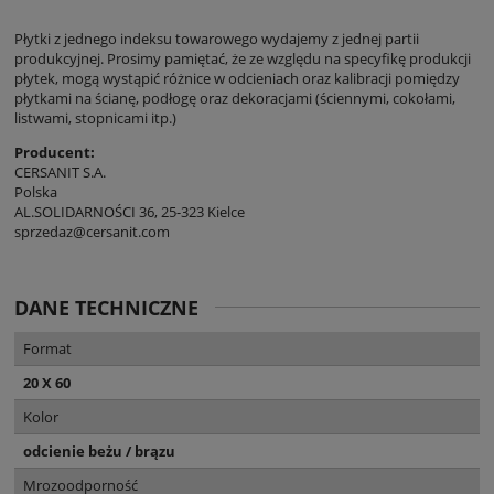
Płytki z jednego indeksu towarowego wydajemy z jednej partii
produkcyjnej. Prosimy pamiętać, że ze względu na specyfikę produkcji
płytek, mogą wystąpić różnice w odcieniach oraz kalibracji pomiędzy
płytkami na ścianę, podłogę oraz dekoracjami (ściennymi, cokołami,
listwami, stopnicami itp.)
Producent:
CERSANIT S.A.
Polska
AL.SOLIDARNOŚCI 36, 25-323 Kielce
sprzedaz@cersanit.com
DANE TECHNICZNE
Format
20 X 60
Kolor
odcienie beżu / brązu
Mrozoodporność