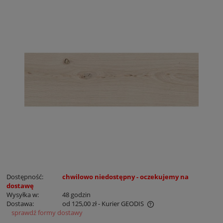
Dostępność:
chwilowo niedostępny - oczekujemy na
dostawę
Wysyłka w:
48 godzin
Dostawa:
od 125,00 zł
- Kurier GEODIS
sprawdź formy dostawy
Cena nie zawiera ewentualnych kosztów płatności