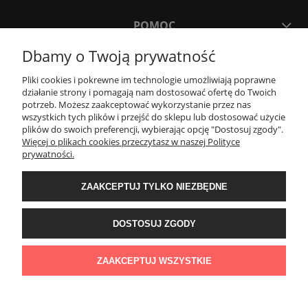
POMOC
Dbamy o Twoją prywatność
MOJE KONTO
Pliki cookies i pokrewne im technologie umożliwiają poprawne
działanie strony i pomagają nam dostosować ofertę do Twoich
potrzeb. Możesz zaakceptować wykorzystanie przez nas
PŁATNOŚCI I DOSTAWA
wszystkich tych plików i przejść do sklepu lub dostosować użycie
plików do swoich preferencji, wybierając opcję "Dostosuj zgody".
Więcej o plikach cookies przeczytasz w naszej Polityce
KONTAKT
prywatności.
ZAAKCEPTUJ TYLKO NIEZBĘDNE
Wyposażenie łazienek Łazienki.eco | Pawła 23, 41-708 Ruda Śląska | E-mail:
sklep@lazienki.eco | Tel.: 600 012 164 lub 600 012 159 | TGS Przemysław
Stoń | NIP: 6312213594 | REGON: 276403698
DOSTOSUJ ZGODY
ZAAKCEPTUJ WSZYSTKIE
POKAŻ PEŁNĄ WERSJĘ STRONY