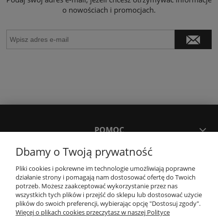
o nowościach i promocjach.
POMOC
Dbamy o Twoją prywatność
MOJE KONTO
Pliki cookies i pokrewne im technologie umożliwiają poprawne
działanie strony i pomagają nam dostosować ofertę do Twoich
potrzeb. Możesz zaakceptować wykorzystanie przez nas
PŁATNOŚCI I DOSTAWA
wszystkich tych plików i przejść do sklepu lub dostosować użycie
plików do swoich preferencji, wybierając opcję "Dostosuj zgody".
Więcej o plikach cookies przeczytasz w naszej Polityce