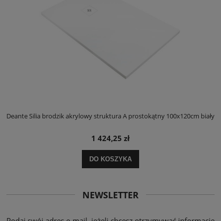
ły
Deante Silia brodzik akrylowy struktura A prostokątny 100x120cm biały
D
1 424,25 zł
DO KOSZYKA
NEWSLETTER
Podaj swój adres e-mail, jeżeli chcesz otrzymywać informacje