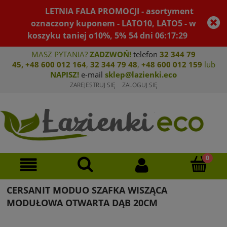
LETNIA FALA PROMOCJI - asortyment
oznaczony kuponem - LATO10, LATO5 - w
koszyku taniej o10%, 5%
54
dni
06
:
17
:
29
MASZ PYTANIA?
ZADZWOŃ!
telefon
32 344 79
45
,
+48 600 012 164
,
32 344 79 4
8
,
+4
8 600 012 159
lub
NAPISZ!
e-mail
sklep@lazienki.eco
ZAREJESTRUJ SIĘ
ZALOGUJ SIĘ
CERSANIT MODUO SZAFKA WISZĄCA
MODUŁOWA OTWARTA DĄB 20CM