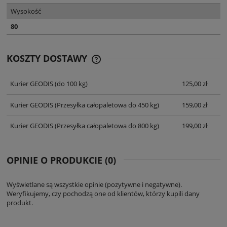
Wysokość
80
KOSZTY DOSTAWY
CENA NIE ZAWIERA EWENTUALNYCH
KOSZTÓW PŁATNOŚCI
Kurier GEODIS
(do 100 kg)
125,00 zł
Kurier GEODIS
(Przesyłka całopaletowa do 450 kg)
159,00 zł
Kurier GEODIS
(Przesyłka całopaletowa do 800 kg)
199,00 zł
OPINIE O PRODUKCIE (0)
Wyświetlane są wszystkie opinie (pozytywne i negatywne).
Weryfikujemy, czy pochodzą one od klientów, którzy kupili dany
produkt.