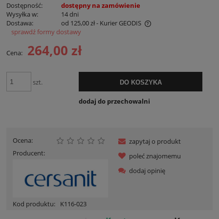
Dostępność:
dostępny na zamówienie
Wysyłka w:
14 dni
Dostawa:
od 125,00 zł
- Kurier GEODIS
sprawdź formy dostawy
Cena nie zawiera ewentualnych kosztów płatności
264,00 zł
Cena:
szt.
DO KOSZYKA
dodaj do przechowalni
Ocena:
zapytaj o produkt
Producent:
poleć znajomemu
dodaj opinię
Kod produktu:
K116-023