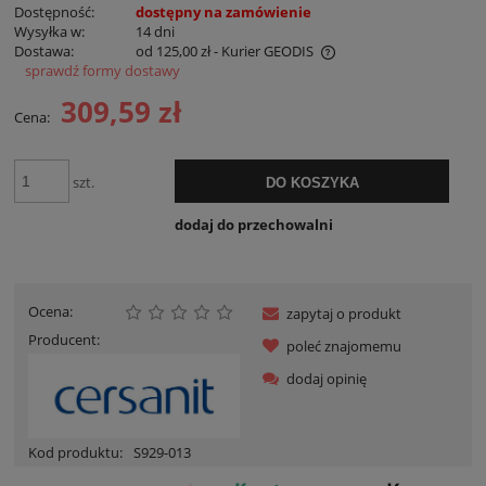
Dostępność:
dostępny na zamówienie
Wysyłka w:
14 dni
Dostawa:
od 125,00 zł
- Kurier GEODIS
sprawdź formy dostawy
Cena nie zawiera ewentualnych kosztów płatności
309,59 zł
Cena:
szt.
DO KOSZYKA
dodaj do przechowalni
Ocena:
zapytaj o produkt
Producent:
poleć znajomemu
dodaj opinię
Kod produktu:
S929-013