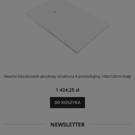
ły
Deante Silia brodzik akrylowy struktura A prostokątny 100x120cm biały
D
1 424,25 zł
DO KOSZYKA
NEWSLETTER