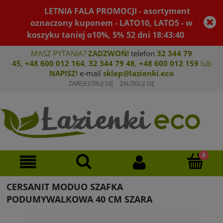
LETNIA FALA PROMOCJI - asortyment
oznaczony kuponem - LATO10, LATO5 - w
koszyku taniej o10%, 5%
52
dni
18
:
43
:
40
MASZ PYTANIA?
ZADZWOŃ!
telefon
32 344 79
45
,
+48 600 012 164
,
32 344 79 4
8
,
+4
8 600 012 159
lub
NAPISZ!
e-mail
sklep@lazienki.eco
ZAREJESTRUJ SIĘ
ZALOGUJ SIĘ
CERSANIT MODUO SZAFKA
PODUMYWALKOWA 40 CM SZARA