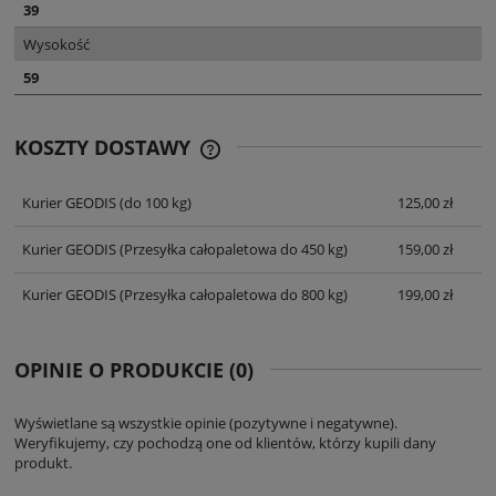
39
Wysokość
59
KOSZTY DOSTAWY
CENA NIE ZAWIERA EWENTUALNYCH
KOSZTÓW PŁATNOŚCI
Kurier GEODIS
(do 100 kg)
125,00 zł
Kurier GEODIS
(Przesyłka całopaletowa do 450 kg)
159,00 zł
Kurier GEODIS
(Przesyłka całopaletowa do 800 kg)
199,00 zł
OPINIE O PRODUKCIE (0)
Wyświetlane są wszystkie opinie (pozytywne i negatywne).
Weryfikujemy, czy pochodzą one od klientów, którzy kupili dany
produkt.