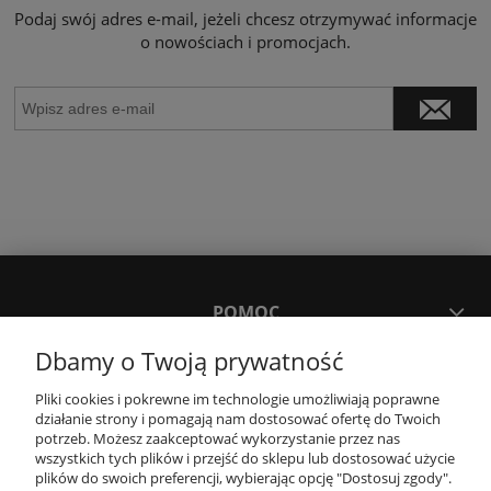
Podaj swój adres e-mail, jeżeli chcesz otrzymywać informacje
o nowościach i promocjach.
POMOC
Dbamy o Twoją prywatność
MOJE KONTO
Pliki cookies i pokrewne im technologie umożliwiają poprawne
działanie strony i pomagają nam dostosować ofertę do Twoich
potrzeb. Możesz zaakceptować wykorzystanie przez nas
PŁATNOŚCI I DOSTAWA
wszystkich tych plików i przejść do sklepu lub dostosować użycie
plików do swoich preferencji, wybierając opcję "Dostosuj zgody".