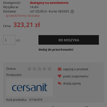
Dostępność:
dostępny na zamówienie
Wysyłka w:
14 dni
Dostawa:
od 125,00 zł
- Kurier GEODIS
sprawdź formy dostawy
Cena nie zawiera ewentualnych kosztów płatności
323,21 zł
Cena:
szt.
DO KOSZYKA
dodaj do przechowalni
Ocena:
zapytaj o produkt
Producent:
poleć znajomemu
dodaj opinię
Kod produktu:
K116-019