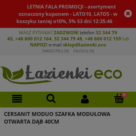
LETNIA FALA PROMOCJI - asortyment
oznaczony kuponem - LATO10, LATO5 - w
koszyku taniej o10%, 5%
53
dni
12
:
35
:
45
MASZ PYTANIA?
ZADZWOŃ!
telefon
32 344 79
45
,
+48 600 012 164
,
32 344 79 4
8
,
+4
8 600 012 159
lub
NAPISZ!
e-mail
sklep@lazienki.eco
ZAREJESTRUJ SIĘ
ZALOGUJ SIĘ
CERSANIT MODUO SZAFKA MODUŁOWA
OTWARTA DĄB 40CM