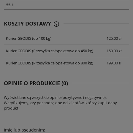
55.1
KOSZTY DOSTAWY
CENA NIE ZAWIERA EWENTUALNYCH
KOSZTÓW PŁATNOŚCI
Kurier GEODIS
(do 100 kg)
125,00 zł
Kurier GEODIS
(Przesyłka całopaletowa do 450 kg)
159,00 zł
Kurier GEODIS
(Przesyłka całopaletowa do 800 kg)
199,00 zł
OPINIE O PRODUKCIE (0)
Wyświetlane są wszystkie opinie (pozytywne i negatywne).
Weryfikujemy, czy pochodzą one od klientów, którzy kupili dany
produkt.
Imię lub pseudonim: