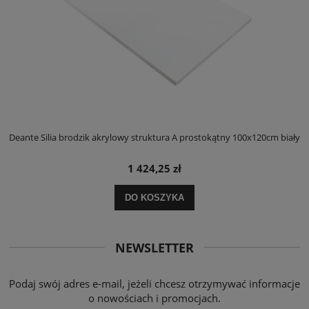
ły
Deante Silia brodzik akrylowy struktura A prostokątny 100x120cm biały
D
1 424,25 zł
DO KOSZYKA
NEWSLETTER
Podaj swój adres e-mail, jeżeli chcesz otrzymywać informacje
o nowościach i promocjach.