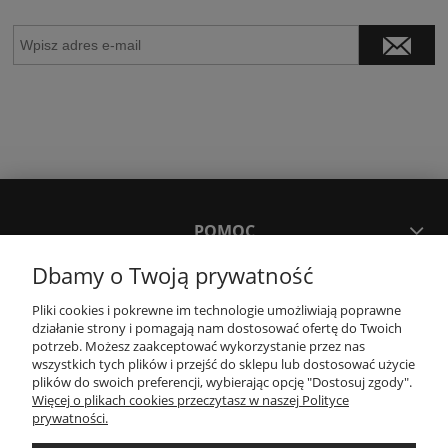
POMOC
Dbamy o Twoją prywatność
MOJE KONTO
Pliki cookies i pokrewne im technologie umożliwiają poprawne
działanie strony i pomagają nam dostosować ofertę do Twoich
potrzeb. Możesz zaakceptować wykorzystanie przez nas
PŁATNOŚCI I DOSTAWA
wszystkich tych plików i przejść do sklepu lub dostosować użycie
plików do swoich preferencji, wybierając opcję "Dostosuj zgody".
Więcej o plikach cookies przeczytasz w naszej Polityce
KONTAKT
prywatności.