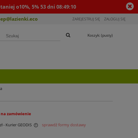
taniej o10%, 5%
53
dni
08
:
49
:
09
lep@lazienki.eco
ZAREJESTRUJ SIĘ
ZALOGUJ SIĘ
Koszyk:
(pusty)
ła
 na zamówienie
zł
- Kurier GEODIS
sprawdź formy dostawy