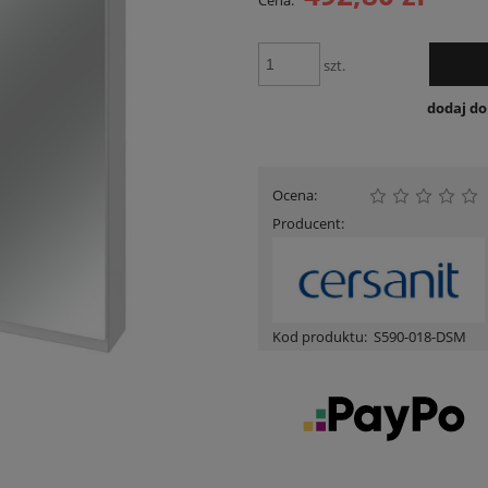
Cena:
Cena nie zawiera ewent
płatności
szt.
dodaj d
Ocena:
Producent:
Kod produktu:
S590-018-DSM