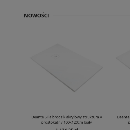
NOWOŚCI
truktura A
Deante Silia brodzik akrylowy struktura A
Deante 
ały
prostokątny 100x120cm biały
p