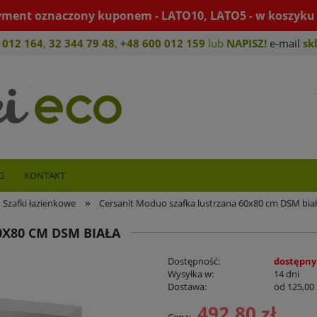
yment oznaczony kuponem - LATO10, LATO5 - w koszyku 
 012 164
,
32 344 79 4
8
,
+4
8 600 012 159
lub
NAPISZ!
e-mail
sk
G
KONTAKT
»
Szafki łazienkowe
Cersanit Moduo szafka lustrzana 60x80 cm DSM bia
X80 CM DSM BIAŁA
Dostępność:
dostępny
Wysyłka w:
14 dni
Dostawa:
od 125,00 
492,80 zł