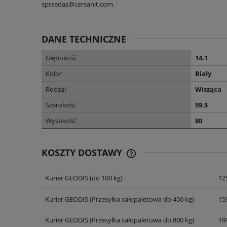
sprzedaz@cersanit.com
DANE TECHNICZNE
Głębokość
14.1
Kolor
Biały
Rodzaj
Wisząca
Szerokość
59.5
Wysokość
80
KOSZTY DOSTAWY
Kurier GEODIS
(do 100 kg)
125
CENA NIE ZAWIERA EWENT
KOSZTÓW PŁATNOŚCI
Kurier GEODIS
(Przesyłka całopaletowa do 450 kg)
159
Kurier GEODIS
(Przesyłka całopaletowa do 800 kg)
199