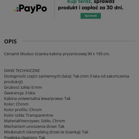
OPIS
Cersanit Moduo ścianka kabiny prysznicowej 90 x 195 cm.
DANE TECHNICZNE
Dostępność części zamiennych (lata): Tak (min 3 lata od zakończenia
produkcji)
Grubosć szkła: 6 mm
Gwarancja: 3 lata
Kabina uniwersalna lewa/prawa: Tak
Kolor: Chrom
Kolor profilu: Chrom
Kolor szkła: Transparentne
Materiał/tworzywo: Szkło, Chrom
Mechanizm unoszenia drzwi: Tak
Mix&match (skompletuj drzwi ze ścianką): Tak
Powłoka cleanpro: Tak