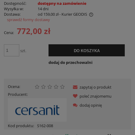
Dostępność:
dostępny na zamówienie
Wysyłka w:
14 dni
Dostawa:
od 159,00 zł
- Kurier GEODIS
sprawdź formy dostawy
Cena nie zawiera ewentualnych kosztów płatności
772,00 zł
Cena:
szt.
DO KOSZYKA
dodaj do przechowalni
Ocena:
zapytaj o produkt
Producent:
poleć znajomemu
dodaj opinię
Kod produktu:
S162-008