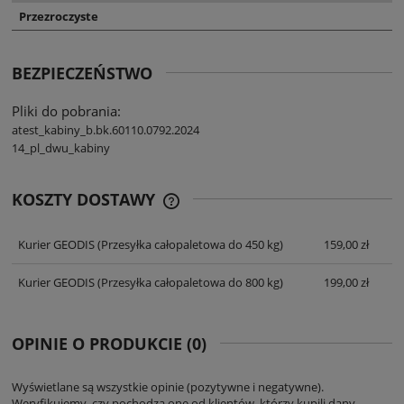
Przezroczyste
BEZPIECZEŃSTWO
Pliki do pobrania:
atest_kabiny_b.bk.60110.0792.2024
14_pl_dwu_kabiny
KOSZTY DOSTAWY
CENA NIE ZAWIERA EWENTUALNYCH
KOSZTÓW PŁATNOŚCI
Kurier GEODIS
(Przesyłka całopaletowa do 450 kg)
159,00 zł
Kurier GEODIS
(Przesyłka całopaletowa do 800 kg)
199,00 zł
OPINIE O PRODUKCIE (0)
Wyświetlane są wszystkie opinie (pozytywne i negatywne).
Weryfikujemy, czy pochodzą one od klientów, którzy kupili dany