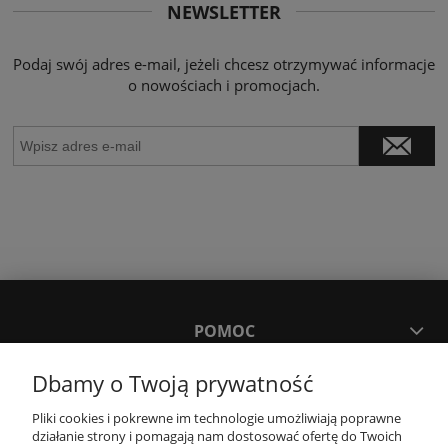
NEWSLETTER
Podaj swój adres e-mail, jeżeli chcesz otrzymywać informacje
o nowościach i promocjach.
POMOC
Dbamy o Twoją prywatność
MOJE KONTO
Pliki cookies i pokrewne im technologie umożliwiają poprawne
działanie strony i pomagają nam dostosować ofertę do Twoich