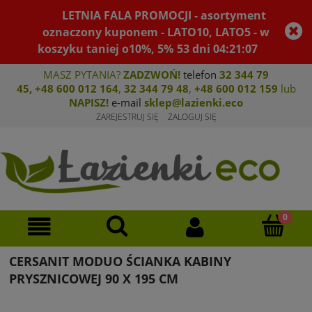
LETNIA FALA PROMOCJI - asortyment
oznaczony kuponem - LATO10, LATO5 - w
koszyku taniej o10%, 5%
53
dni
04
:
21
:
06
MASZ PYTANIA?
ZADZWOŃ!
telefon
32 344 79
45
,
+48 600 012 164
,
32 344 79 4
8
,
+4
8 600 012 159
lub
NAPISZ!
e-mail
sklep@lazienki.eco
ZAREJESTRUJ SIĘ
ZALOGUJ SIĘ
CERSANIT MODUO ŚCIANKA KABINY
PRYSZNICOWEJ 90 X 195 CM