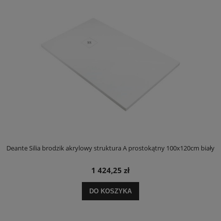
ły
Deante Silia brodzik akrylowy struktura A prostokątny 100x120cm biały
D
1 424,25 zł
DO KOSZYKA