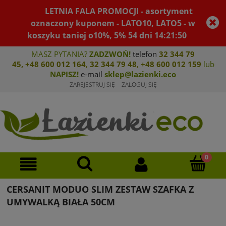
LETNIA FALA PROMOCJI - asortyment
oznaczony kuponem - LATO10, LATO5 - w
koszyku taniej o10%, 5%
54
dni
14
:
21
:
50
MASZ PYTANIA?
ZADZWOŃ!
telefon
32 344 79
45
,
+48 600 012 164
,
32 344 79 4
8
,
+4
8 600 012 159
lub
NAPISZ!
e-mail
sklep@lazienki.eco
ZAREJESTRUJ SIĘ
ZALOGUJ SIĘ
CERSANIT MODUO SLIM ZESTAW SZAFKA Z
UMYWALKĄ BIAŁA 50CM