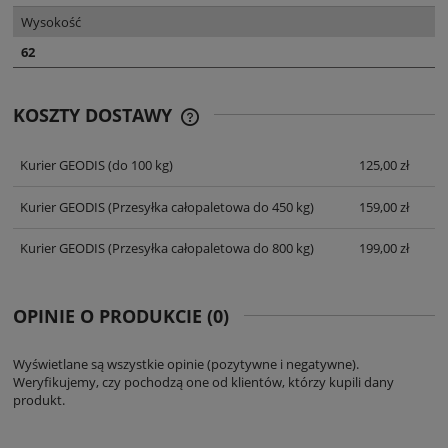
Wysokość
62
KOSZTY DOSTAWY
CENA NIE ZAWIERA EWENTUALNYCH
KOSZTÓW PŁATNOŚCI
Kurier GEODIS
(do 100 kg)
125,00 zł
Kurier GEODIS
(Przesyłka całopaletowa do 450 kg)
159,00 zł
Kurier GEODIS
(Przesyłka całopaletowa do 800 kg)
199,00 zł
OPINIE O PRODUKCIE (0)
Wyświetlane są wszystkie opinie (pozytywne i negatywne).
Weryfikujemy, czy pochodzą one od klientów, którzy kupili dany
produkt.