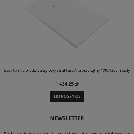
ły
Deante Silia brodzik akrylowy struktura A prostokątny 100x120cm biały
D
1 424,25 zł
DO KOSZYKA
NEWSLETTER
Podaj swój adres e-mail, jeżeli chcesz otrzymywać informacje