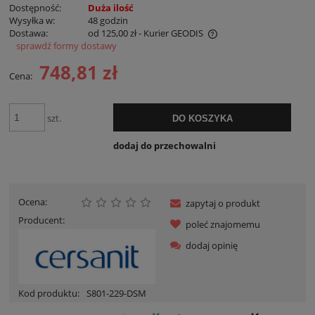
Dostępność:
Duża ilość
Wysyłka w:
48 godzin
Dostawa:
od 125,00 zł
- Kurier GEODIS
sprawdź formy dostawy
Cena nie zawiera ewentualnych kosztów płatności
748,81 zł
Cena:
szt.
DO KOSZYKA
dodaj do przechowalni
Ocena:
zapytaj o produkt
Producent:
poleć znajomemu
dodaj opinię
Kod produktu:
S801-229-DSM