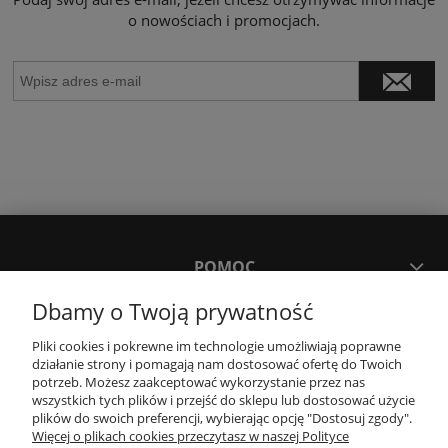
o nowościach i promocjach.
POMOC
Dbamy o Twoją prywatność
MOJE KONTO
Pliki cookies i pokrewne im technologie umożliwiają poprawne
działanie strony i pomagają nam dostosować ofertę do Twoich
potrzeb. Możesz zaakceptować wykorzystanie przez nas
PŁATNOŚCI I DOSTAWA
wszystkich tych plików i przejść do sklepu lub dostosować użycie
plików do swoich preferencji, wybierając opcję "Dostosuj zgody".
Więcej o plikach cookies przeczytasz w naszej Polityce