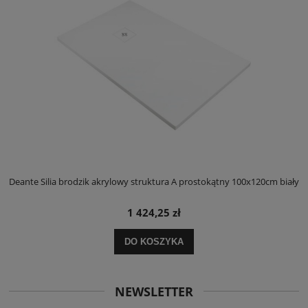
ły
Deante Silia brodzik akrylowy struktura A prostokątny 100x120cm biały
D
1 424,25 zł
DO KOSZYKA
NEWSLETTER