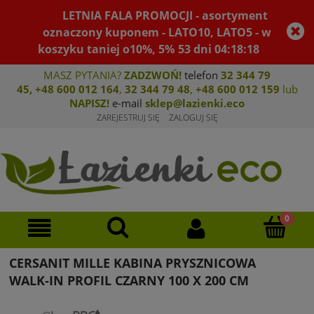
LETNIA FALA PROMOCJI - asortyment
oznaczony kuponem - LATO10, LATO5 - w
koszyku taniej o10%, 5%
53
dni
04
:
18
:
17
MASZ PYTANIA?
ZADZWOŃ!
telefon
32 344 79
45
,
+48 600 012 164
,
32 344 79 4
8
,
+4
8 600 012 159
lub
NAPISZ!
e-mail
sklep@lazienki.eco
ZAREJESTRUJ SIĘ
ZALOGUJ SIĘ
CERSANIT MILLE KABINA PRYSZNICOWA
WALK-IN PROFIL CZARNY 100 X 200 CM