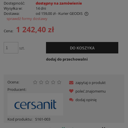
Dostępność:
dostępny na zamówienie
Wysyłka w:
14 dni
Dostawa:
od 159,00 zł
- Kurier GEODIS
sprawdź formy dostawy
Cena nie zawiera ewentualnych kosztów płatności
1 242,40 zł
Cena:
szt.
DO KOSZYKA
dodaj do przechowalni
Ocena:
zapytaj o produkt
Producent:
poleć znajomemu
dodaj opinię
Kod produktu:
S161-003