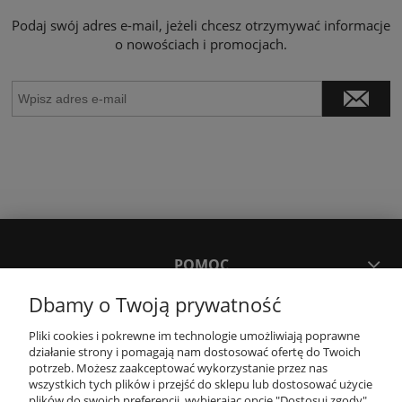
Podaj swój adres e-mail, jeżeli chcesz otrzymywać informacje
o nowościach i promocjach.
POMOC
Dbamy o Twoją prywatność
MOJE KONTO
Pliki cookies i pokrewne im technologie umożliwiają poprawne
działanie strony i pomagają nam dostosować ofertę do Twoich
potrzeb. Możesz zaakceptować wykorzystanie przez nas
PŁATNOŚCI I DOSTAWA
wszystkich tych plików i przejść do sklepu lub dostosować użycie
plików do swoich preferencji, wybierając opcję "Dostosuj zgody".