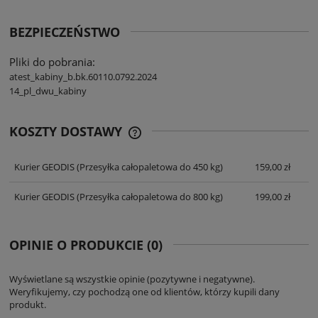
BEZPIECZEŃSTWO
Pliki do pobrania:
atest_kabiny_b.bk.60110.0792.2024
14_pl_dwu_kabiny
KOSZTY DOSTAWY
CENA NIE ZAWIERA EWENTUALNYCH
KOSZTÓW PŁATNOŚCI
Kurier GEODIS
(Przesyłka całopaletowa do 450 kg)
159,00 zł
Kurier GEODIS
(Przesyłka całopaletowa do 800 kg)
199,00 zł
OPINIE O PRODUKCIE (0)
Wyświetlane są wszystkie opinie (pozytywne i negatywne).
Weryfikujemy, czy pochodzą one od klientów, którzy kupili dany
produkt.