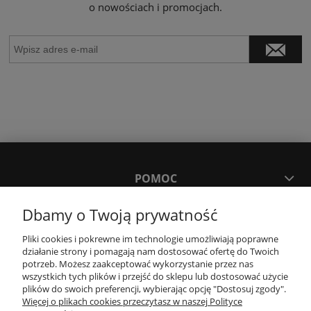
o nowościach i promocjach.
POMOC
Dbamy o Twoją prywatność
MOJE KONTO
Pliki cookies i pokrewne im technologie umożliwiają poprawne
działanie strony i pomagają nam dostosować ofertę do Twoich
PŁATNOŚCI I DOSTAWA
potrzeb. Możesz zaakceptować wykorzystanie przez nas
wszystkich tych plików i przejść do sklepu lub dostosować użycie
plików do swoich preferencji, wybierając opcję "Dostosuj zgody".
Więcej o plikach cookies przeczytasz w naszej Polityce
KONTAKT