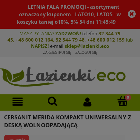
LETNIA FALA PROMOCJI - asortyment
oznaczony kuponem - LATO10, LATO5 - w
koszyku taniej o10%, 5%
54
dni
11
:
45
:
49
MASZ PYTANIA?
ZADZWOŃ!
telefon
32 344 79
45
,
+48 600 012 164
,
32 344 79 4
8
,
+4
8 600 012 159
lub
NAPISZ!
e-mail
sklep@lazienki.eco
ZAREJESTRUJ SIĘ
ZALOGUJ SIĘ
CERSANIT MERIDA KOMPAKT UNIWERSALNY Z
DESKĄ WOLNOOPADAJĄCĄ
promocja