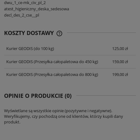
dwu_1_ce-mk_civ_pl_2
atest_higieniczny_deska_sedesowa
decl_des_2_cse__pl
KOSZTY DOSTAWY
CENA NIE ZAWIERA EWENTUALNYCH
KOSZTÓW PŁATNOŚCI
Kurier GEODIS
(do 100 kg)
125,00 zł
Kurier GEODIS
(Przesyłka całopaletowa do 450 kg)
159,00 zł
Kurier GEODIS
(Przesyłka całopaletowa do 800 kg)
199,00 zł
OPINIE O PRODUKCIE (0)
Wyświetlane są wszystkie opinie (pozytywne i negatywne).
Weryfikujemy, czy pochodzą one od klientów, którzy kupili dany
produkt.