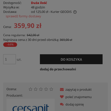
Dostępność:
Duża ilość
Wysyłka w:
48 godzin
Dostawa:
od 125,00 zł
- Kurier GEODIS
sprawdź formy dostawy
Cena nie zawiera ewentualnych kosztów płatności
359,90 zł
Cena:
Cena regularna:
642,00 zł
Najniższa cena z 30 dni przed obniżką:
369,00 zł
-44%
szt.
DO KOSZYKA
dodaj do przechowalni
Ocena:
zapytaj o produkt
Producent:
poleć znajomemu
dodaj opinię