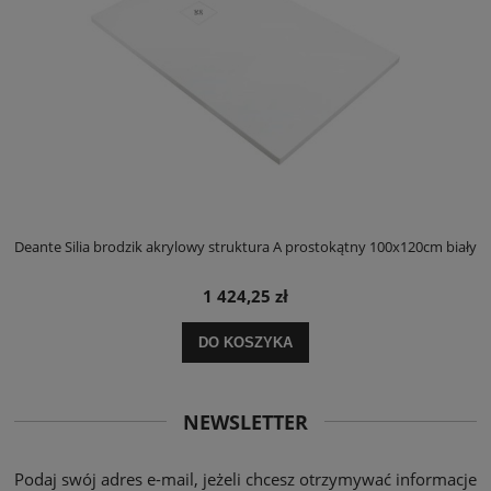
ły
Deante Silia brodzik akrylowy struktura A prostokątny 100x120cm biały
D
1 424,25 zł
DO KOSZYKA
NEWSLETTER
Podaj swój adres e-mail, jeżeli chcesz otrzymywać informacje