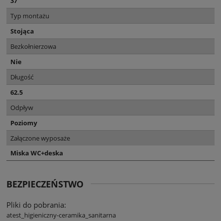
37
Typ montażu
Stojąca
Bezkołnierzowa
Nie
Długość
62.5
Odpływ
Poziomy
Załączone wyposaże
Miska WC+deska
BEZPIECZEŃSTWO
Pliki do pobrania:
atest_higieniczny-ceramika_sanitarna