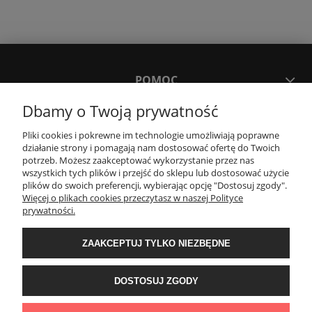
POMOC
Dbamy o Twoją prywatność
MOJE KONTO
Pliki cookies i pokrewne im technologie umożliwiają poprawne
działanie strony i pomagają nam dostosować ofertę do Twoich
potrzeb. Możesz zaakceptować wykorzystanie przez nas
PŁATNOŚCI I DOSTAWA
wszystkich tych plików i przejść do sklepu lub dostosować użycie
plików do swoich preferencji, wybierając opcję "Dostosuj zgody".
Więcej o plikach cookies przeczytasz w naszej Polityce
KONTAKT
prywatności.
ZAAKCEPTUJ TYLKO NIEZBĘDNE
Wyposażenie łazienek Łazienki.eco | Pawła 23, 41-708 Ruda Śląska | E-mail:
sklep@lazienki.eco | Tel.: 600 012 164 lub 600 012 159 | TGS Przemysław
Stoń | NIP: 6312213594 | REGON: 276403698
DOSTOSUJ ZGODY