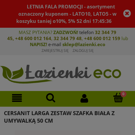
LETNIA FALA PROMOCJI - asortyment
oznaczony kuponem - LATO10, LATO5 - w
koszyku taniej o10%, 5%
52
dni
17
:
45
:
36
MASZ PYTANIA?
ZADZWOŃ!
telefon
32 344 79
45
,
+48 600 012 164
,
32 344 79 4
8
,
+4
8 600 012 159
lub
NAPISZ!
e-mail
sklep@lazienki.eco
ZAREJESTRUJ SIĘ
ZALOGUJ SIĘ
CERSANIT LARGA ZESTAW SZAFKA BIAŁA Z
UMYWALKĄ 50 CM