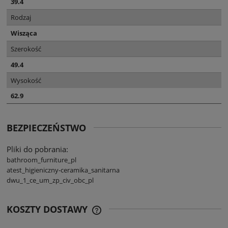
39.4
Rodzaj
Wisząca
Szerokość
49.4
Wysokość
62.9
BEZPIECZEŃSTWO
Pliki do pobrania:
bathroom_furniture_pl
atest_higieniczny-ceramika_sanitarna
dwu_1_ce_um_zp_civ_obc_pl
KOSZTY DOSTAWY
CENA NIE ZAWIERA EWENTUALNYCH
KOSZTÓW PŁATNOŚCI