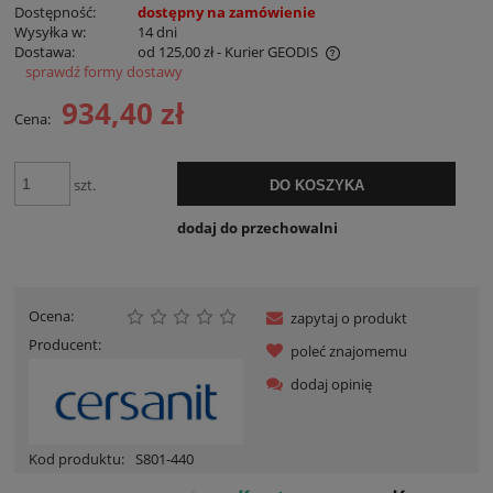
Dostępność:
dostępny na zamówienie
Wysyłka w:
14 dni
Dostawa:
od 125,00 zł
- Kurier GEODIS
sprawdź formy dostawy
Cena nie zawiera ewentualnych kosztów płatności
934,40 zł
Cena:
szt.
DO KOSZYKA
dodaj do przechowalni
Ocena:
zapytaj o produkt
Producent:
poleć znajomemu
dodaj opinię
Kod produktu:
S801-440