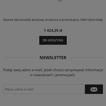
ły
Deante Silia brodzik akrylowy struktura A prostokątny 100x120cm biały
D
1 424,25 zł
DO KOSZYKA
NEWSLETTER
Podaj swój adres e-mail, jeżeli chcesz otrzymywać informacje
o nowościach i promocjach.