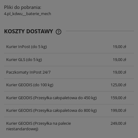
Pliki do pobrania:
4.pl_kdwu__baterie_mech
KOSZTY DOSTAWY
CENA NIE ZAWIERA EWENTUALNYCH
KOSZTÓW PŁATNOŚCI
Kurier InPost
(do 5 kg)
19,00 zł
Kurier GLS
(do 5 kg)
19,00 zł
Paczkomaty InPost 24/7
19,00 zł
Kurier GEODIS
(do 100 kg)
125,00 zł
Kurier GEODIS
(Przesyłka całopaletowa do 450 kg)
159,00 zł
Kurier GEODIS
(Przesyłka całopaletowa do 800 kg)
199,00 zł
Kurier GEODIS
(Przesyłka na palecie
249,00 zł
niestandardowej)