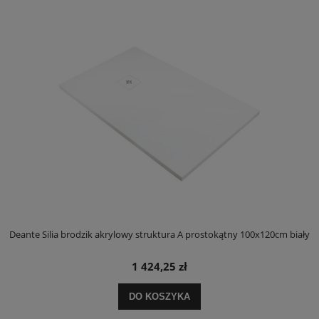
ły
Deante Silia brodzik akrylowy struktura A prostokątny 100x120cm biały
D
1 424,25 zł
DO KOSZYKA