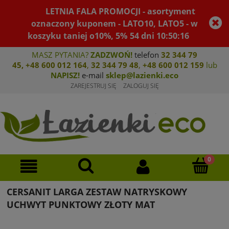
LETNIA FALA PROMOCJI - asortyment
oznaczony kuponem - LATO10, LATO5 - w
koszyku taniej o10%, 5%
54
dni
10
:
50
:
16
MASZ PYTANIA?
ZADZWOŃ!
telefon
32 344 79
45
,
+48 600 012 164
,
32 344 79 4
8
,
+4
8 600 012 159
lub
NAPISZ!
e-mail
sklep@lazienki.eco
ZAREJESTRUJ SIĘ
ZALOGUJ SIĘ
CERSANIT LARGA ZESTAW NATRYSKOWY
UCHWYT PUNKTOWY ZŁOTY MAT