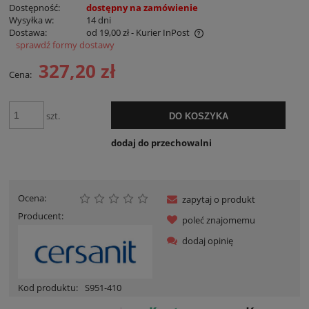
Dostępność:
dostępny na zamówienie
Wysyłka w:
14 dni
Dostawa:
od 19,00 zł
- Kurier InPost
sprawdź formy dostawy
Cena nie zawiera ewentualnych kosztów płatności
327,20 zł
Cena:
szt.
DO KOSZYKA
dodaj do przechowalni
Ocena:
zapytaj o produkt
Producent:
poleć znajomemu
dodaj opinię
Kod produktu:
S951-410