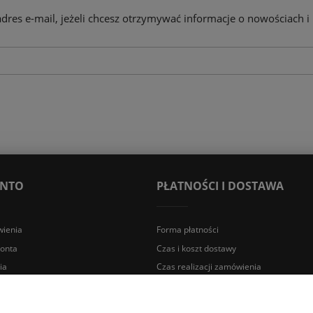
adres e-mail, jeżeli chcesz otrzymywać informacje o nowościach i
ONTO
PŁATNOŚCI I DOSTAWA
ienia
Forma płatności
konta
Czas i koszt dostawy
ia
Czas realizacji zamówienia
a Śląska | E-mail: sklep@lazienki.eco | Tel.: 600 012 164 lub 600 012 159 |