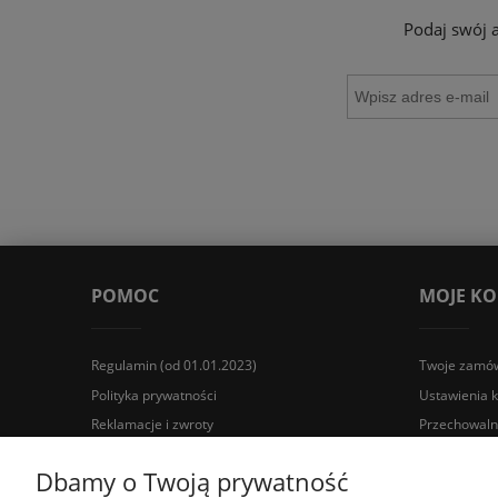
Podaj swój 
POMOC
MOJE K
Regulamin (od 01.01.2023)
Twoje zamów
Polityka prywatności
Ustawienia 
Reklamacje i zwroty
Przechowaln
Wyposażenie łazienek Łazienki.eco | Pawła 23, 41-708 Rud
Dbamy o Twoją prywatność