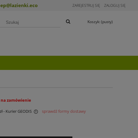
lep@lazienki.eco
ZAREJESTRUJ SIĘ
ZALOGUJ SIĘ
Koszyk:
(pusty)
 na zamówienie
zł
- Kurier GEODIS
sprawdź formy dostawy
ualnych kosztów