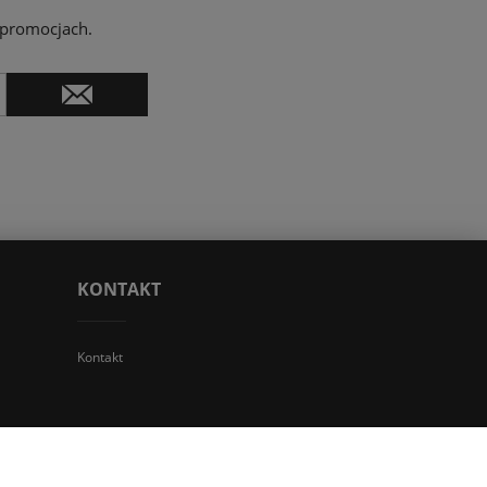
 promocjach.
KONTAKT
Kontakt
 TGS Przemysław Stoń | NIP: 6312213594 | REGON: 276403698