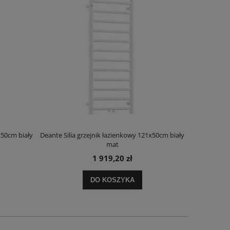
x50cm biały
Deante Silia grzejnik łazienkowy 121x50cm biały
Deante Ora
mat
1 919,20 zł
DO KOSZYKA