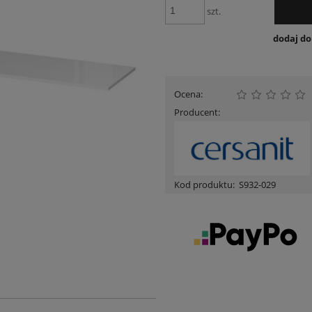
szt.
dodaj d
Ocena:
Producent:
Kod produktu:
S932-029