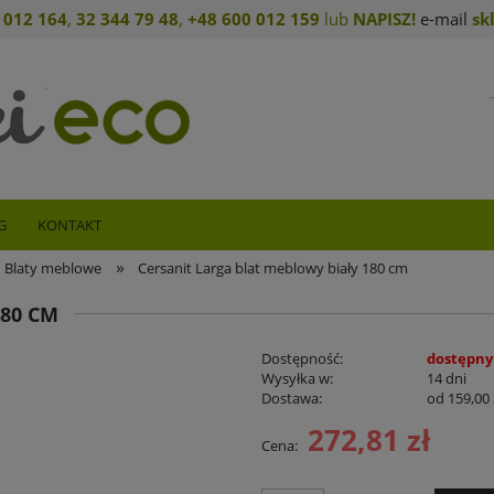
 012 164
,
32 344 79 4
8
,
+4
8 600 012 159
lub
NAPISZ!
e-mail
sk
G
KONTAKT
»
Blaty meblowe
Cersanit Larga blat meblowy biały 180 cm
180 CM
Dostępność:
dostępny
Wysyłka w:
14 dni
Dostawa:
od 159,00 
272,81 zł
Cena:
Cena nie zawiera ewent
płatności