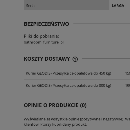
Seria
LARGA
BEZPIECZEŃSTWO
Pliki do pobrania:
bathroom_furniture_pl
KOSZTY DOSTAWY
Kurier GEODIS
(Przesyłka całopaletowa do 450 kg)
159
CENA NIE ZAWIERA EWENT
KOSZTÓW PŁATNOŚCI
Kurier GEODIS
(Przesyłka całopaletowa do 800 kg)
199
OPINIE O PRODUKCIE (0)
Wyświetlane są wszystkie opinie (pozytywne i negatywne). W
klientów, którzy kupili dany produkt.