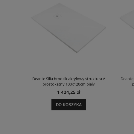
truktura A
Deante Silia brodzik akrylowy struktura A
Deante 
ały
prostokątny 100x120cm biały
p
1 424,25 zł
DO KOSZYKA