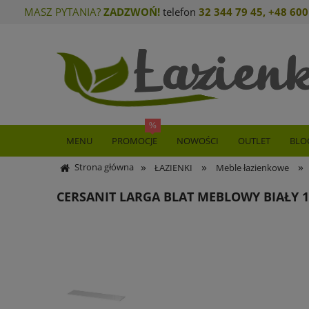
MASZ PYTANIA?
ZADZWOŃ!
telefon
32 344 79 45
,
+48 600
MENU
PROMOCJE
NOWOŚCI
OUTLET
BLO
»
»
»
Strona główna
ŁAZIENKI
Meble łazienkowe
CERSANIT LARGA BLAT MEBLOWY BIAŁY 