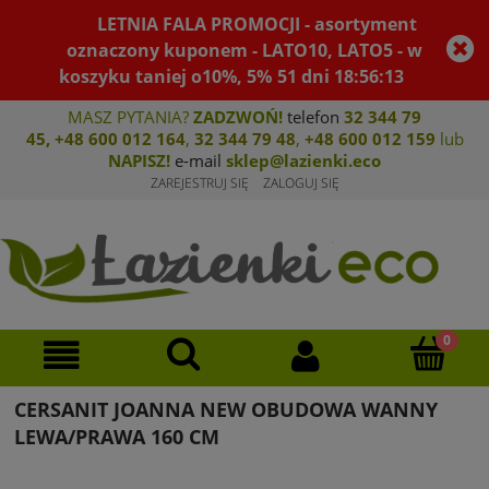
LETNIA FALA PROMOCJI - asortyment
oznaczony kuponem - LATO10, LATO5 - w
koszyku taniej o10%, 5%
51
dni
18
:
56
:
13
MASZ PYTANIA?
ZADZWOŃ!
telefon
32 344 79
45
,
+48 600 012 164
,
32 344 79 4
8
,
+4
8 600 012 159
lub
NAPISZ!
e-mail
sklep@lazienki.eco
ZAREJESTRUJ SIĘ
ZALOGUJ SIĘ
CERSANIT JOANNA NEW OBUDOWA WANNY
LEWA/PRAWA 160 CM