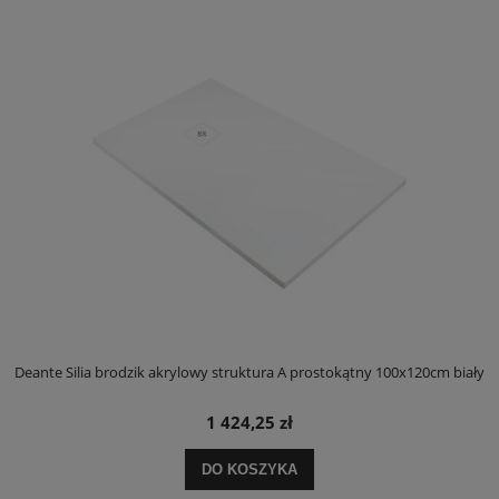
ły
Deante Silia brodzik akrylowy struktura A prostokątny 100x120cm biały
D
1 424,25 zł
DO KOSZYKA