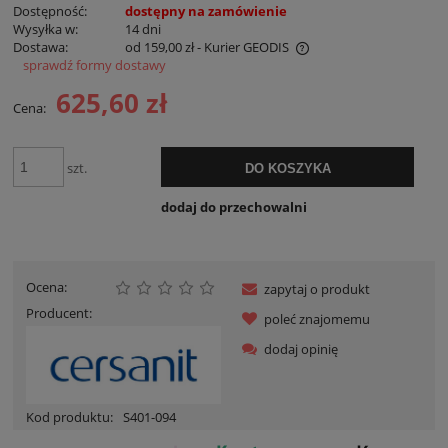
Dostępność:
dostępny na zamówienie
Wysyłka w:
14 dni
Dostawa:
od 159,00 zł
- Kurier GEODIS
sprawdź formy dostawy
Cena nie zawiera ewentualnych kosztów płatności
625,60 zł
Cena:
szt.
DO KOSZYKA
dodaj do przechowalni
Ocena:
zapytaj o produkt
Producent:
poleć znajomemu
dodaj opinię
Kod produktu:
S401-094