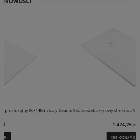
NOWOŚCI
iały
Deante Silia brodzik akrylowy struktura A prostokątny 100x120cm biał
1 424,25 zł
DO KOSZYKA