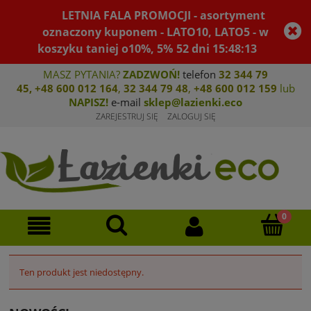
LETNIA FALA PROMOCJI - asortyment
oznaczony kuponem - LATO10, LATO5 - w
koszyku taniej o10%, 5%
52
dni
15
:
48
:
13
MASZ PYTANIA?
ZADZWOŃ!
telefon
32 344 79
45
,
+48 600 012 164
,
32 344 79 4
8
,
+4
8 600 012 159
lub
NAPISZ!
e-mail
sklep@lazienki.eco
ZAREJESTRUJ SIĘ
ZALOGUJ SIĘ
Ten produkt jest niedostępny.