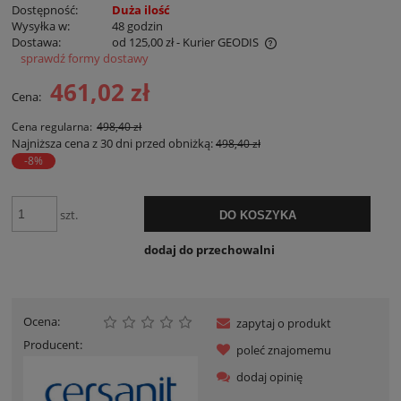
Dostępność:
Duża ilość
Wysyłka w:
48 godzin
Dostawa:
od 125,00 zł
- Kurier GEODIS
sprawdź formy dostawy
Cena nie zawiera ewentualnych kosztów płatności
461,02 zł
Cena:
Cena regularna:
498,40 zł
Najniższa cena z 30 dni przed obniżką:
498,40 zł
-8%
szt.
DO KOSZYKA
dodaj do przechowalni
Ocena:
zapytaj o produkt
Producent:
poleć znajomemu
dodaj opinię