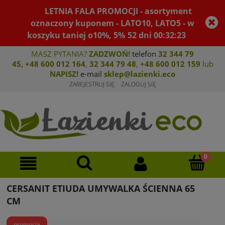
LETNIA FALA PROMOCJI - asortyment
oznaczony kuponem - LATO10, LATO5 - w
koszyku taniej o10%, 5%
52
dni
00
:
32
:
23
MASZ PYTANIA?
ZADZWOŃ!
telefon
32 344 79
45
,
+48 600 012 164
,
32 344 79 4
8
,
+4
8 600 012 159
lub
NAPISZ!
e-mail
sklep@lazienki.eco
ZAREJESTRUJ SIĘ
ZALOGUJ SIĘ
CERSANIT ETIUDA UMYWALKA ŚCIENNA 65
CM
promocja