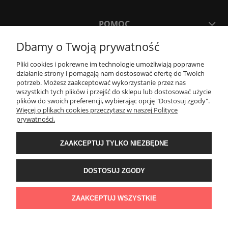
POMOC
Dbamy o Twoją prywatność
MOJE KONTO
Pliki cookies i pokrewne im technologie umożliwiają poprawne
działanie strony i pomagają nam dostosować ofertę do Twoich
potrzeb. Możesz zaakceptować wykorzystanie przez nas
PŁATNOŚCI I DOSTAWA
wszystkich tych plików i przejść do sklepu lub dostosować użycie
plików do swoich preferencji, wybierając opcję "Dostosuj zgody".
Więcej o plikach cookies przeczytasz w naszej Polityce
KONTAKT
prywatności.
ZAAKCEPTUJ TYLKO NIEZBĘDNE
Wyposażenie łazienek Łazienki.eco | Pawła 23, 41-708 Ruda Śląska | E-mail:
sklep@lazienki.eco | Tel.: 600 012 164 lub 600 012 159 | TGS Przemysław
Stoń | NIP: 6312213594 | REGON: 276403698
DOSTOSUJ ZGODY
ZAAKCEPTUJ WSZYSTKIE