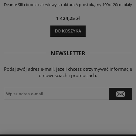
ły
Deante Silia brodzik akrylowy struktura A prostokątny 100x120cm biały
D
1 424,25 zł
DO KOSZYKA
NEWSLETTER
Podaj swój adres e-mail, jeżeli chcesz otrzymywać informacje
o nowościach i promocjach.