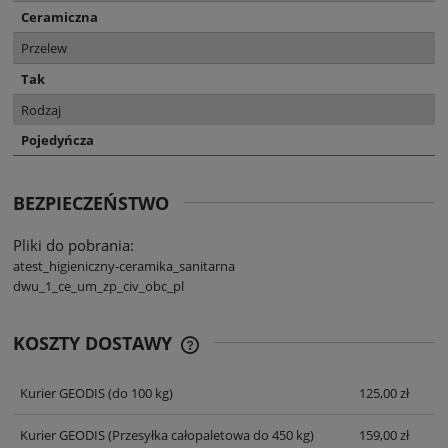
Ceramiczna
Przelew
Tak
Rodzaj
Pojedyńcza
BEZPIECZEŃSTWO
Pliki do pobrania:
atest_higieniczny-ceramika_sanitarna
dwu_1_ce_um_zp_civ_obc_pl
KOSZTY DOSTAWY
CENA NIE ZAWIERA EWENTUALNYCH
KOSZTÓW PŁATNOŚCI
Kurier GEODIS
(do 100 kg)
125,00 zł
Kurier GEODIS
(Przesyłka całopaletowa do 450 kg)
159,00 zł