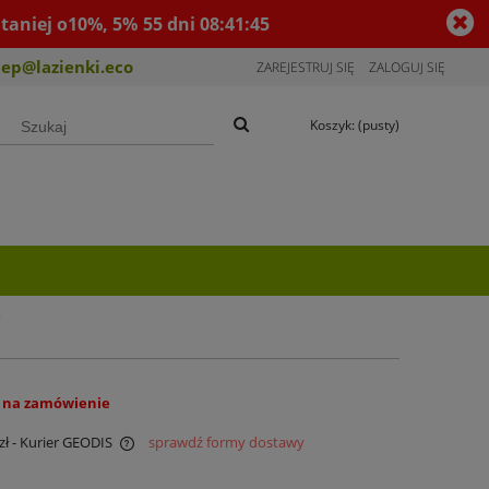
taniej o10%, 5%
55
dni
08
:
41
:
44
lep@lazienki.eco
ZAREJESTRUJ SIĘ
ZALOGUJ SIĘ
Koszyk:
(pusty)
m
 na zamówienie
zł
- Kurier GEODIS
sprawdź formy dostawy