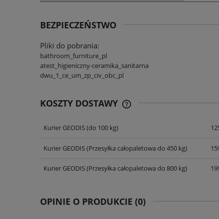
BEZPIECZEŃSTWO
Pliki do pobrania:
bathroom_furniture_pl
atest_higieniczny-ceramika_sanitarna
dwu_1_ce_um_zp_civ_obc_pl
KOSZTY DOSTAWY
Kurier GEODIS
(do 100 kg)
125
CENA NIE ZAWIERA EWENT
KOSZTÓW PŁATNOŚCI
Kurier GEODIS
(Przesyłka całopaletowa do 450 kg)
159
Kurier GEODIS
(Przesyłka całopaletowa do 800 kg)
199
OPINIE O PRODUKCIE (0)