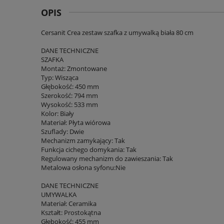
OPIS
Cersanit Crea zestaw szafka z umywalką biała 80 cm
DANE TECHNICZNE
SZAFKA
Montaż: Zmontowane
Typ: Wisząca
Głębokość: 450 mm
Szerokość: 794 mm
Wysokość: 533 mm
Kolor: Biały
Materiał: Płyta wiórowa
Szuflady: Dwie
Mechanizm zamykający: Tak
Funkcja cichego domykania: Tak
Regulowany mechanizm do zawieszania: Tak
Metalowa osłona syfonu:Nie
DANE TECHNICZNE
UMYWALKA
Materiał: Ceramika
Kształt: Prostokątna
Głębokość: 455 mm