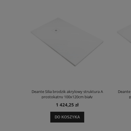
truktura A
Deante Silia brodzik akrylowy struktura A
Deante 
ały
prostokątny 100x120cm biały
p
1 424,25 zł
DO KOSZYKA