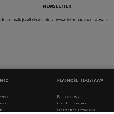
NEWSLETTER
adres e-mail, jeżeli chcesz otrzymywać informacje o nowościach i
ONTO
PŁATNOŚCI I DOSTAWA
ienia
Forma płatności
konta
Czas i koszt dostawy
ia
Czas realizacji zamówienia