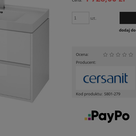
Cena:
Cena nie zawiera ewent
płatności
szt.
dodaj d
Ocena:
Producent:
Kod produktu:
S801-279