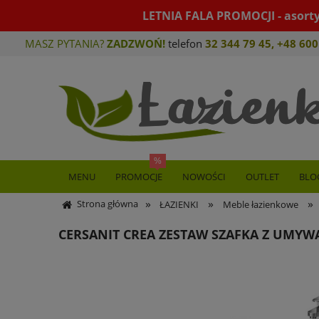
LETNIA FALA PROMOCJI - asort
MASZ PYTANIA?
ZADZWOŃ!
telefon
32 344 79 45
,
+48 600
MENU
PROMOCJE
NOWOŚCI
OUTLET
BLO
»
»
»
Strona główna
ŁAZIENKI
Meble łazienkowe
CERSANIT CREA ZESTAW SZAFKA Z UMYWA