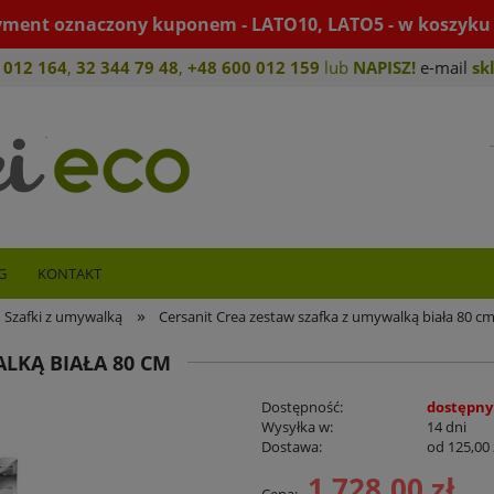
yment oznaczony kuponem - LATO10, LATO5 - w koszyku 
 012 164
,
32 344 79 4
8
,
+4
8 600 012 159
lub
NAPISZ!
e-mail
sk
G
KONTAKT
»
Szafki z umywalką
Cersanit Crea zestaw szafka z umywalką biała 80 c
LKĄ BIAŁA 80 CM
Dostępność:
dostępny
Wysyłka w:
14 dni
Dostawa:
od 125,00 
1 728,00 zł