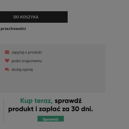
ualnych kosztów
DO KOSZYKA
o przechowalni
zapytaj o produkt
poleć znajomemu
dodaj opinię