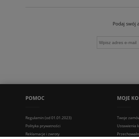
Podaj swój 
POMOC
MOJE K
Regulamin (od 01.01.2023)
Twoje zamów
Polityka prywatności
Ustawienia 
Reklamacje i zwroty
Przechowaln