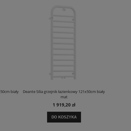
x50cm biały
Deante Silia grzejnik łazienkowy 121x50cm biały
Deante Ora
mat
1 919,20 zł
DO KOSZYKA