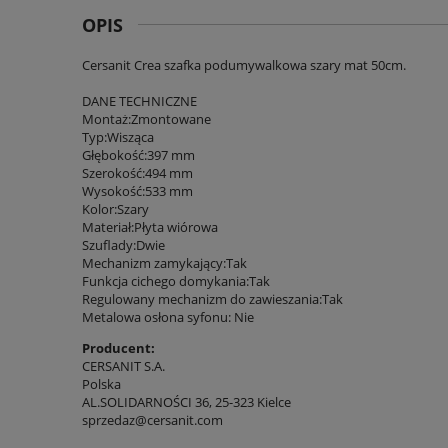
OPIS
Cersanit Crea szafka podumywalkowa szary mat 50cm.
DANE TECHNICZNE
Montaż:Zmontowane
Typ:Wisząca
Głębokość:397 mm
Szerokość:494 mm
Wysokość:533 mm
Kolor:Szary
Materiał:Płyta wiórowa
Szuflady:Dwie
Mechanizm zamykający:Tak
Funkcja cichego domykania:Tak
Regulowany mechanizm do zawieszania:Tak
Metalowa osłona syfonu: Nie
Producent:
CERSANIT S.A.
Polska
AL.SOLIDARNOŚCI 36, 25-323 Kielce
sprzedaz@cersanit.com