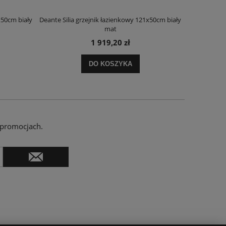
x50cm biały
Deante Silia grzejnik łazienkowy 121x50cm biały
Deante Ora
mat
1 919,20 zł
DO KOSZYKA
 promocjach.