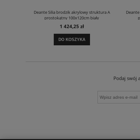
truktura A
Deante Silia brodzik akrylowy struktura A
Deante 
ały
prostokątny 100x120cm biały
p
1 424,25 zł
DO KOSZYKA
Podaj swój 