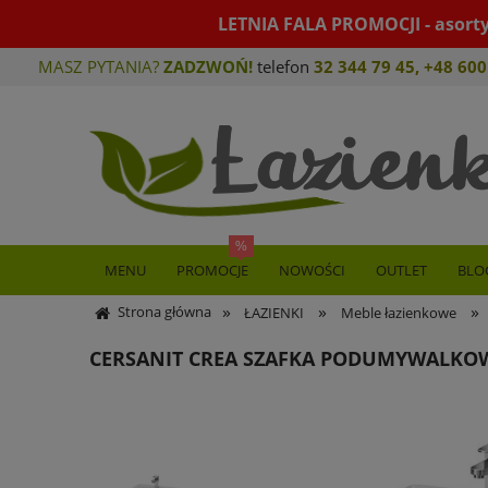
LETNIA FALA PROMOCJI - asort
MASZ PYTANIA?
ZADZWOŃ!
telefon
32 344 79 45
,
+48 600
MENU
PROMOCJE
NOWOŚCI
OUTLET
BLO
»
»
»
Strona główna
ŁAZIENKI
Meble łazienkowe
CERSANIT CREA SZAFKA PODUMYWALKOW