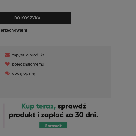
ualnych kosztów
DO KOSZYKA
o przechowalni
zapytaj o produkt
poleć znajomemu
dodaj opinię