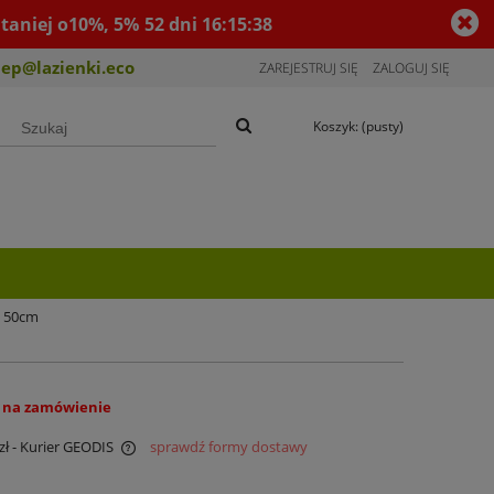
taniej o10%, 5%
52
dni
16
:
15
:
38
lep@lazienki.eco
ZAREJESTRUJ SIĘ
ZALOGUJ SIĘ
Koszyk:
(pusty)
t 50cm
 na zamówienie
zł
- Kurier GEODIS
sprawdź formy dostawy