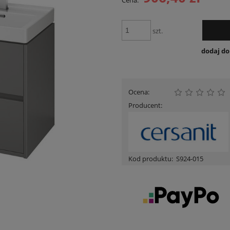
Cena:
Cena nie zawiera ewent
płatności
szt.
dodaj d
Ocena:
Producent:
Kod produktu:
S924-015