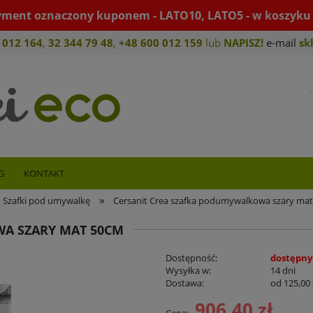
yment oznaczony kuponem - LATO10, LATO5 - w koszyku 
 012 164
,
32 344 79 4
8
,
+4
8 600 012 159
lub
NAPISZ!
e-mail
sk
G
KONTAKT
»
Szafki pod umywalkę
Cersanit Crea szafka podumywalkowa szary ma
A SZARY MAT 50CM
Dostępność:
dostępny
Wysyłka w:
14 dni
Dostawa:
od 125,00 
906,40 zł