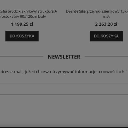
Silia brodzik akrylowy struktura A
Deante Silia grzejnik łazienkowy 157
rostokątny 90x120cm biały
mat
1 199,25 zł
2 263,20 zł
DO KOSZYKA
DO KOSZYKA
NEWSLETTER
adres e-mail, jeżeli chcesz otrzymywać informacje o nowościach i