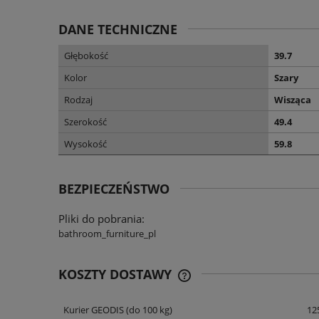
DANE TECHNICZNE
Głębokość
39.7
Kolor
Szary
Rodzaj
Wisząca
Szerokość
49.4
Wysokość
59.8
BEZPIECZEŃSTWO
Pliki do pobrania:
bathroom_furniture_pl
KOSZTY DOSTAWY
Kurier GEODIS
(do 100 kg)
125
CENA NIE ZAWIERA EWENT