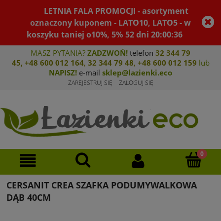
LETNIA FALA PROMOCJI - asortyment
oznaczony kuponem - LATO10, LATO5 - w
koszyku taniej o10%, 5%
52
dni
20
:
00
:
36
MASZ PYTANIA?
ZADZWOŃ!
telefon
32 344 79
45
,
+48 600 012 164
,
32 344 79 4
8
,
+4
8 600 012 159
lub
NAPISZ!
e-mail
sklep@lazienki.eco
ZAREJESTRUJ SIĘ
ZALOGUJ SIĘ
CERSANIT CREA SZAFKA PODUMYWALKOWA
DĄB 40CM