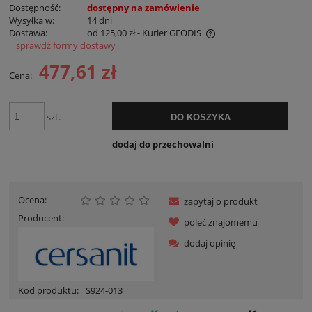
Dostępność:
dostępny na zamówienie
Wysyłka w:
14 dni
Dostawa:
od 125,00 zł
- Kurier GEODIS
sprawdź formy dostawy
Cena nie zawiera ewentualnych kosztów płatności
477,61 zł
Cena:
szt.
DO KOSZYKA
dodaj do przechowalni
Ocena:
zapytaj o produkt
Producent:
poleć znajomemu
dodaj opinię
Kod produktu:
S924-013