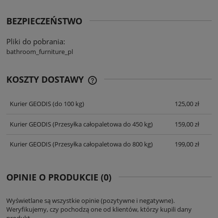
BEZPIECZEŃSTWO
Pliki do pobrania:
bathroom_furniture_pl
KOSZTY DOSTAWY
CENA NIE ZAWIERA EWENTUALNYCH
KOSZTÓW PŁATNOŚCI
Kurier GEODIS
(do 100 kg)
125,00 zł
Kurier GEODIS
(Przesyłka całopaletowa do 450 kg)
159,00 zł
Kurier GEODIS
(Przesyłka całopaletowa do 800 kg)
199,00 zł
OPINIE O PRODUKCIE (0)
Wyświetlane są wszystkie opinie (pozytywne i negatywne).
Weryfikujemy, czy pochodzą one od klientów, którzy kupili dany