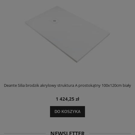
ły
Deante Silia brodzik akrylowy struktura A prostokątny 100x120cm biały
D
1 424,25 zł
DO KOSZYKA
NEWSLETTER