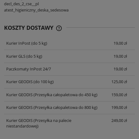
decl_des_2_cse__pl
atest_higieniczny_deska_sedesowa
KOSZTY DOSTAWY
CENA NIE ZAWIERA EWENTUALNYCH
KOSZTÓW PŁATNOŚCI
Kurier InPost
(do 5 kg)
19,00 zł
Kurier GLS
(do 5 kg)
19,00 zł
Paczkomaty InPost 24/7
19,00 zł
Kurier GEODIS
(do 100 kg)
125,00 zł
Kurier GEODIS
(Przesyłka całopaletowa do 450 kg)
159,00 zł
Kurier GEODIS
(Przesyłka całopaletowa do 800 kg)
199,00 zł
Kurier GEODIS
(Przesyłka na palecie
249,00 zł
niestandardowej)