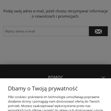
Podaj swój adres e-mail, jeżeli chcesz otrzymywać informacje
o nowościach i promocjach.
POMOC
Dbamy o Twoją prywatność
MOJE KONTO
Pliki cookies i pokrewne im technologie umożliwiają poprawne
działanie strony i pomagają nam dostosować ofertę do Twoich
potrzeb. Możesz zaakceptować wykorzystanie przez nas
PŁATNOŚCI I DOSTAWA
wszystkich tych plików i przejść do sklepu lub dostosować użycie