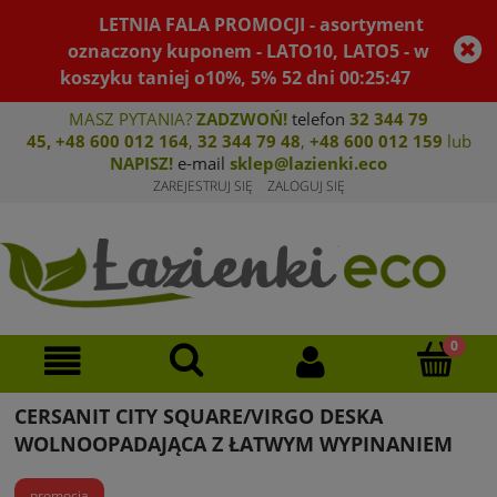
LETNIA FALA PROMOCJI - asortyment
oznaczony kuponem - LATO10, LATO5 - w
koszyku taniej o10%, 5%
52
dni
00
:
25
:
46
MASZ PYTANIA?
ZADZWOŃ!
telefon
32 344 79
45
,
+48 600 012 164
,
32 344 79 4
8
,
+4
8 600 012 159
lub
NAPISZ!
e-mail
sklep@lazienki.eco
ZAREJESTRUJ SIĘ
ZALOGUJ SIĘ
CERSANIT CITY SQUARE/VIRGO DESKA
WOLNOOPADAJĄCA Z ŁATWYM WYPINANIEM
promocja