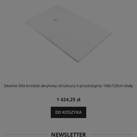
ły
Deante Silia brodzik akrylowy struktura A prostokątny 100x120cm biały
D
1 424,25 zł
DO KOSZYKA
NEWSLETTER