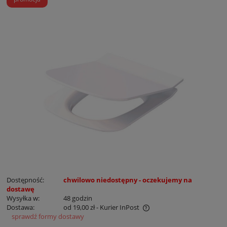
Dostępność:
chwilowo niedostępny - oczekujemy na
dostawę
Wysyłka w:
48 godzin
Dostawa:
od 19,00 zł
- Kurier InPost
sprawdź formy dostawy
Cena nie zawiera ewentualnych kosztów płatności