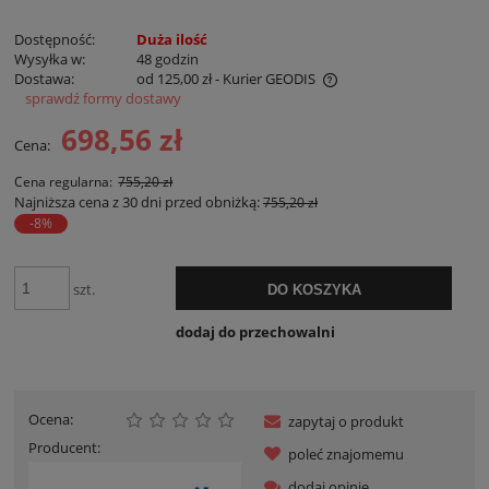
Dostępność:
Duża ilość
Wysyłka w:
48 godzin
Dostawa:
od 125,00 zł
- Kurier GEODIS
sprawdź formy dostawy
Cena nie zawiera ewentualnych kosztów płatności
698,56 zł
Cena:
Cena regularna:
755,20 zł
Najniższa cena z 30 dni przed obniżką:
755,20 zł
-8%
szt.
DO KOSZYKA
dodaj do przechowalni
Ocena:
zapytaj o produkt
Producent:
poleć znajomemu
dodaj opinię