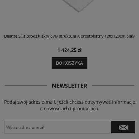
ły
Deante Silia brodzik akrylowy struktura A prostokątny 100x120cm biały
D
1 424,25 zł
DO KOSZYKA
NEWSLETTER
Podaj swój adres e-mail, jeżeli chcesz otrzymywać informacje
o nowościach i promocjach.