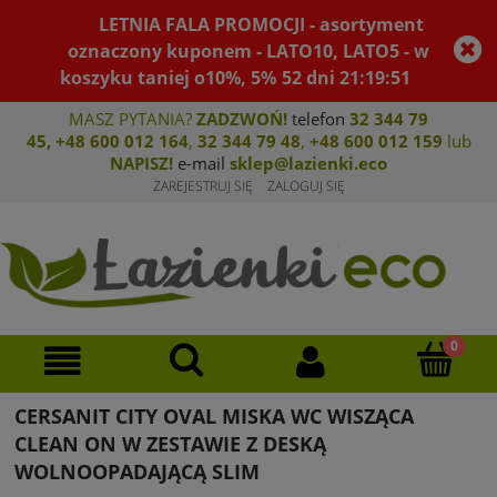
LETNIA FALA PROMOCJI - asortyment
oznaczony kuponem - LATO10, LATO5 - w
koszyku taniej o10%, 5%
52
dni
21
:
19
:
51
MASZ PYTANIA?
ZADZWOŃ!
telefon
32 344 79
45
,
+48 600 012 164
,
32 344 79 4
8
,
+4
8 600 012 159
lub
NAPISZ!
e-mail
sklep@lazienki.eco
ZAREJESTRUJ SIĘ
ZALOGUJ SIĘ
CERSANIT CITY OVAL MISKA WC WISZĄCA
CLEAN ON W ZESTAWIE Z DESKĄ
WOLNOOPADAJĄCĄ SLIM