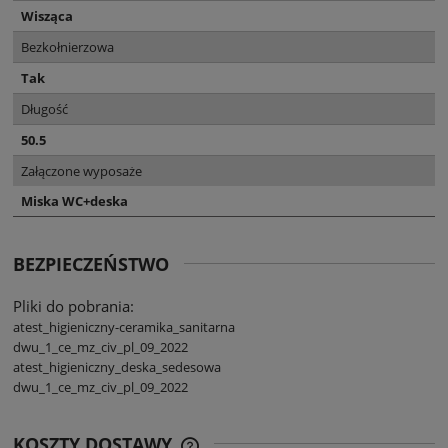
Wisząca
Bezkołnierzowa
Tak
Długość
50.5
Załączone wyposaże
Miska WC+deska
BEZPIECZEŃSTWO
Pliki do pobrania:
atest_higieniczny-ceramika_sanitarna
dwu_1_ce_mz_civ_pl_09_2022
atest_higieniczny_deska_sedesowa
dwu_1_ce_mz_civ_pl_09_2022
KOSZTY DOSTAWY