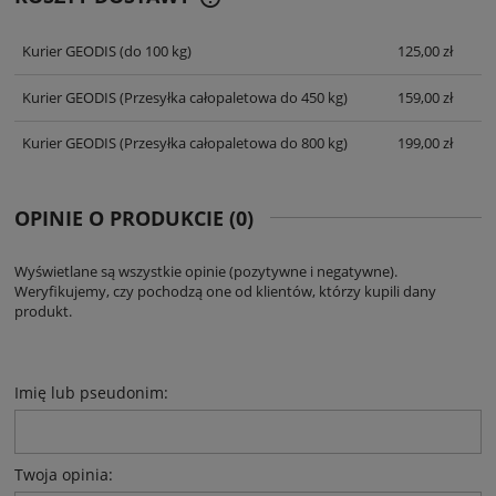
CENA NIE ZAWIERA EWENTUALNYCH
KOSZTÓW PŁATNOŚCI
Kurier GEODIS
(do 100 kg)
125,00 zł
Kurier GEODIS
(Przesyłka całopaletowa do 450 kg)
159,00 zł
Kurier GEODIS
(Przesyłka całopaletowa do 800 kg)
199,00 zł
OPINIE O PRODUKCIE (0)
Wyświetlane są wszystkie opinie (pozytywne i negatywne).
Weryfikujemy, czy pochodzą one od klientów, którzy kupili dany
produkt.
Imię lub pseudonim:
Twoja opinia: