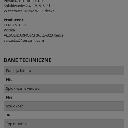
Powłoka ochronna: Tak
Spłukiwanie: 2,4, 2,5, 5, 5, 3 l
W zestawie: Miska WC + deska
Producent:
CERSANIT S.A.
Polska
AL.SOLIDARNOŚCI 36, 25-323 Kielce
sprzedaz@cersanit.com
DANE TECHNICZNE
Funkcja bidetu
Nie
Spłukiwanie wirowe
Nie
Szerokość
36
Typ montażu