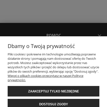
POMOC
Dbamy o Twoją prywatność
MOJE KONTO
Pliki cookies i pokrewne im technologie umożliwiają poprawne
działanie strony i pomagają nam dostosować ofertę do Twoich
potrzeb. Możesz zaakceptować wykorzystanie przez nas
PŁATNOŚCI I DOSTAWA
wszystkich tych plików i przejść do sklepu lub dostosować użycie
plików do swoich preferencji, wybierając opcję "Dostosuj zgody".
Więcej o plikach cookies przeczytasz w naszej Polityce
KONTAKT
prywatności.
ZAAKCEPTUJ TYLKO NIEZBĘDNE
Wyposażenie łazienek Łazienki.eco | Pawła 23, 41-708 Ruda Śląska | E-mail:
sklep@lazienki.eco | Tel.: 600 012 164 lub 600 012 159 | TGS Przemysław
Stoń | NIP: 6312213594 | REGON: 276403698
DOSTOSUJ ZGODY