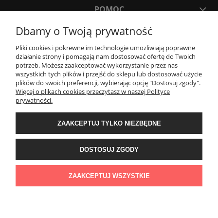
POMOC
Dbamy o Twoją prywatność
MOJE KONTO
Pliki cookies i pokrewne im technologie umożliwiają poprawne
działanie strony i pomagają nam dostosować ofertę do Twoich
potrzeb. Możesz zaakceptować wykorzystanie przez nas
PŁATNOŚCI I DOSTAWA
wszystkich tych plików i przejść do sklepu lub dostosować użycie
plików do swoich preferencji, wybierając opcję "Dostosuj zgody".
Więcej o plikach cookies przeczytasz w naszej Polityce
KONTAKT
prywatności.
ZAAKCEPTUJ TYLKO NIEZBĘDNE
Wyposażenie łazienek Łazienki.eco | Pawła 23, 41-708 Ruda Śląska | E-mail:
sklep@lazienki.eco | Tel.: 600 012 164 lub 600 012 159 | TGS Przemysław
Stoń | NIP: 6312213594 | REGON: 276403698
DOSTOSUJ ZGODY
ZAAKCEPTUJ WSZYSTKIE
POKAŻ PEŁNĄ WERSJĘ STRONY