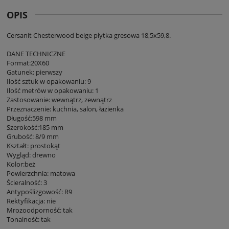
OPIS
Cersanit Chesterwood beige płytka gresowa 18,5x59,8.
DANE TECHNICZNE
Format:20X60
Gatunek: pierwszy
Ilość sztuk w opakowaniu: 9
Ilość metrów w opakowaniu: 1
Zastosowanie: wewnątrz, zewnątrz
Przeznaczenie: kuchnia, salon, łazienka
Długość:598 mm
Szerokość:185 mm
Grubość: 8/9 mm
Kształt: prostokąt
Wygląd: drewno
Kolor:beż
Powierzchnia: matowa
Ścieralność: 3
Antypoślizgowość: R9
Rektyfikacja: nie
Mrozoodporność: tak
Tonalność: tak