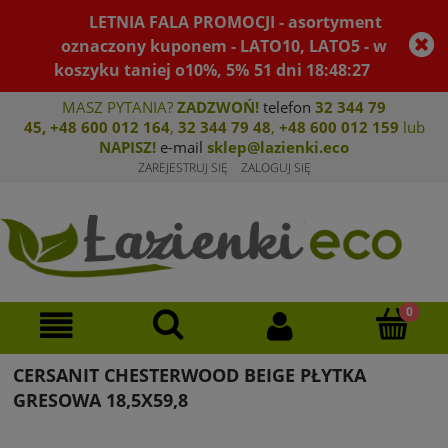
LETNIA FALA PROMOCJI - asortyment
oznaczony kuponem - LATO10, LATO5 - w
koszyku taniej o10%, 5%
51
dni
18
:
48
:
27
MASZ PYTANIA?
ZADZWOŃ!
telefon
32 344 79
45
,
+48 600 012 164
,
32 344 79 4
8
,
+4
8 600 012 159
lub
NAPISZ!
e-mail
sklep@lazienki.eco
ZAREJESTRUJ SIĘ
ZALOGUJ SIĘ
CERSANIT CHESTERWOOD BEIGE PŁYTKA
GRESOWA 18,5X59,8