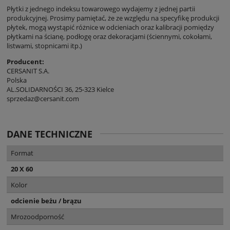
Płytki z jednego indeksu towarowego wydajemy z jednej partii
produkcyjnej. Prosimy pamiętać, że ze względu na specyfikę produkcji
płytek, mogą wystąpić różnice w odcieniach oraz kalibracji pomiędzy
płytkami na ścianę, podłogę oraz dekoracjami (ściennymi, cokołami,
listwami, stopnicami itp.)
Producent:
CERSANIT S.A.
Polska
AL.SOLIDARNOŚCI 36, 25-323 Kielce
sprzedaz@cersanit.com
DANE TECHNICZNE
Format
20 X 60
Kolor
odcienie beżu / brązu
Mrozoodporność