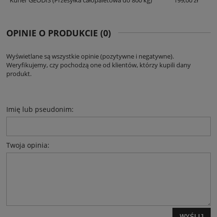
Kurier GEODIS
(Przesyłka całopaletowa do 800 kg)
199,00 zł
OPINIE O PRODUKCIE (0)
Wyświetlane są wszystkie opinie (pozytywne i negatywne).
Weryfikujemy, czy pochodzą one od klientów, którzy kupili dany
produkt.
Imię lub pseudonim:
Twoja opinia:
WYŚLIJ