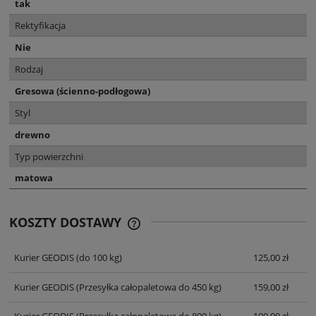
tak
Rektyfikacja
Nie
Rodzaj
Gresowa (ścienno-podłogowa)
Styl
drewno
Typ powierzchni
matowa
KOSZTY DOSTAWY
CENA NIE ZAWIERA EWENTUALNYCH
KOSZTÓW PŁATNOŚCI
Kurier GEODIS
(do 100 kg)
125,00 zł
Kurier GEODIS
(Przesyłka całopaletowa do 450 kg)
159,00 zł