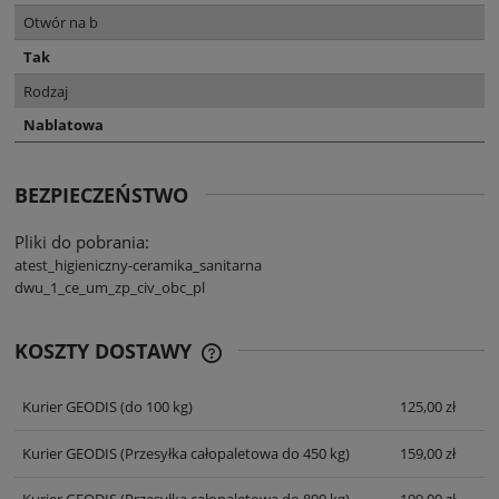
Otwór na b
Tak
Rodzaj
Nablatowa
BEZPIECZEŃSTWO
Pliki do pobrania:
atest_higieniczny-ceramika_sanitarna
dwu_1_ce_um_zp_civ_obc_pl
KOSZTY DOSTAWY
CENA NIE ZAWIERA EWENTUALNYCH
KOSZTÓW PŁATNOŚCI
Kurier GEODIS
(do 100 kg)
125,00 zł
Kurier GEODIS
(Przesyłka całopaletowa do 450 kg)
159,00 zł