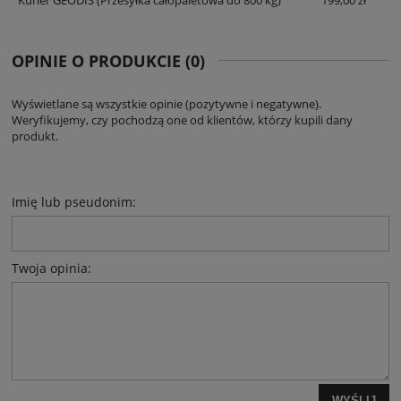
Kurier GEODIS
(Przesyłka całopaletowa do 800 kg)
199,00 zł
OPINIE O PRODUKCIE (0)
Wyświetlane są wszystkie opinie (pozytywne i negatywne).
Weryfikujemy, czy pochodzą one od klientów, którzy kupili dany
produkt.
Imię lub pseudonim:
Twoja opinia:
WYŚLIJ