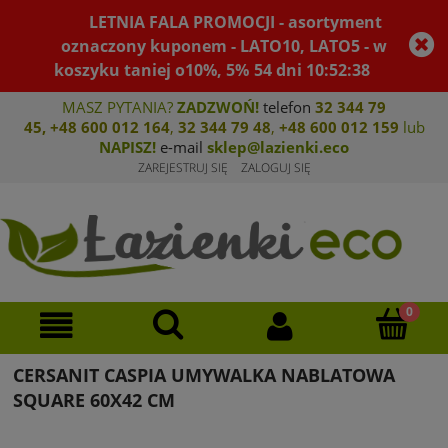
LETNIA FALA PROMOCJI - asortyment
oznaczony kuponem - LATO10, LATO5 - w
koszyku taniej o10%, 5%
54
dni
10
:
52
:
38
MASZ PYTANIA?
ZADZWOŃ!
telefon
32 344 79
45
,
+48 600 012 164
,
32 344 79 4
8
,
+4
8 600 012 159
lub
NAPISZ!
e-mail
sklep@lazienki.eco
ZAREJESTRUJ SIĘ
ZALOGUJ SIĘ
CERSANIT CASPIA UMYWALKA NABLATOWA
SQUARE 60X42 CM