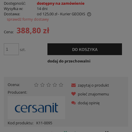
Dostępność:
dostępny na zamówienie
Wysyłka w:
14 dni
Dostawa:
od 125,00 zł
- Kurier GEODIS
sprawdź formy dostawy
Cena nie zawiera ewentualnych kosztów płatności
388,80 zł
Cena:
szt.
DO KOSZYKA
dodaj do przechowalni
Ocena:
zapytaj o produkt
Producent:
poleć znajomemu
dodaj opinię
Kod produktu:
K11-0095