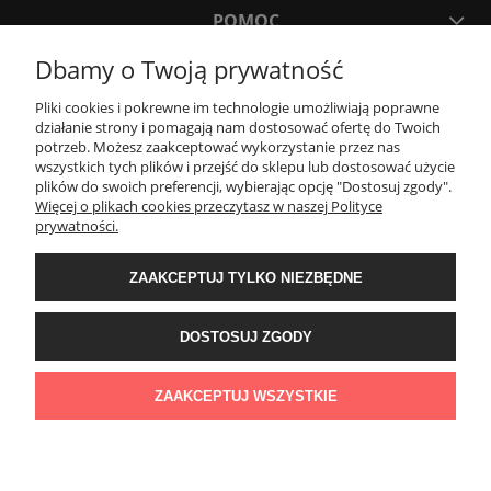
POMOC
Dbamy o Twoją prywatność
MOJE KONTO
Pliki cookies i pokrewne im technologie umożliwiają poprawne
działanie strony i pomagają nam dostosować ofertę do Twoich
potrzeb. Możesz zaakceptować wykorzystanie przez nas
PŁATNOŚCI I DOSTAWA
wszystkich tych plików i przejść do sklepu lub dostosować użycie
plików do swoich preferencji, wybierając opcję "Dostosuj zgody".
Więcej o plikach cookies przeczytasz w naszej Polityce
KONTAKT
prywatności.
ZAAKCEPTUJ TYLKO NIEZBĘDNE
Wyposażenie łazienek Łazienki.eco | Pawła 23, 41-708 Ruda Śląska | E-mail:
sklep@lazienki.eco | Tel.: 600 012 164 lub 600 012 159 | TGS Przemysław
Stoń | NIP: 6312213594 | REGON: 276403698
DOSTOSUJ ZGODY
ZAAKCEPTUJ WSZYSTKIE
POKAŻ PEŁNĄ WERSJĘ STRONY