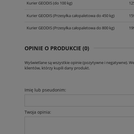
Kurier GEODIS
(do 100 kg)
125
CENA NIE ZAWIERA EWENT
KOSZTÓW PŁATNOŚCI
Kurier GEODIS
(Przesyłka całopaletowa do 450 kg)
159
Kurier GEODIS
(Przesyłka całopaletowa do 800 kg)
199
OPINIE O PRODUKCIE (0)
Wyświetlane są wszystkie opinie (pozytywne i negatywne). W
klientów, którzy kupili dany produkt.
Imię lub pseudonim:
Twoja opinia: