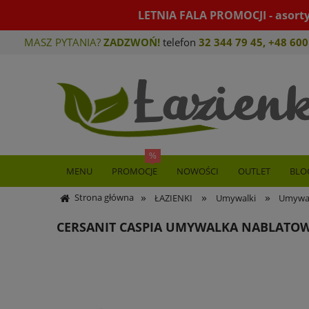
LETNIA FALA PROMOCJI - asort
MASZ PYTANIA?
ZADZWOŃ!
telefon
32 344 79 45
,
+48 600
MENU
PROMOCJE
NOWOŚCI
OUTLET
BLO
»
»
»
Strona główna
ŁAZIENKI
Umywalki
Umywal
CERSANIT CASPIA UMYWALKA NABLATOW