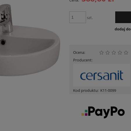
Cena:
Cena nie zawiera ewent
płatności
szt.
dodaj d
Ocena:
Producent:
Kod produktu:
K11-0099