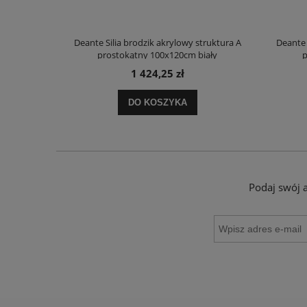
truktura A
Deante Silia brodzik akrylowy struktura A
Deante 
ały
prostokątny 100x120cm biały
p
1 424,25 zł
DO KOSZYKA
Podaj swój 