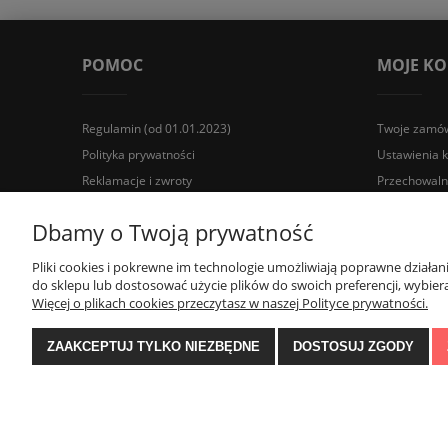
POMOC
MOJE K
Regulamin (od 01.01.2023)
Twoje zamów
Polityka prywatności
Ustawienia 
Reklamacje i zwroty
Przechowaln
Wyposażenie łazienek Łazienki.eco | Pawła 23, 41-708 Rud
Dbamy o Twoją prywatność
Pliki cookies i pokrewne im technologie umożliwiają poprawne działa
do sklepu lub dostosować użycie plików do swoich preferencji, wybiera
Więcej o plikach cookies przeczytasz w naszej Polityce prywatności.
ZAAKCEPTUJ TYLKO NIEZBĘDNE
DOSTOSUJ ZGODY