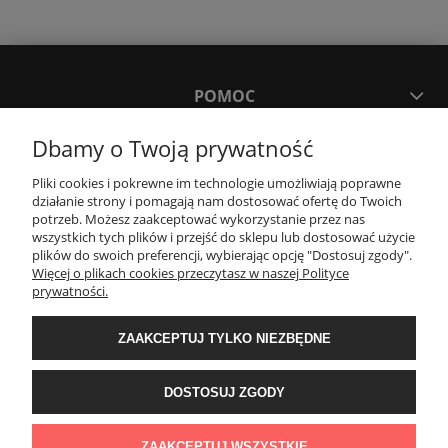
POMOC
Dbamy o Twoją prywatność
MOJE KONTO
Pliki cookies i pokrewne im technologie umożliwiają poprawne
działanie strony i pomagają nam dostosować ofertę do Twoich
PŁATNOŚCI I DOSTAWA
potrzeb. Możesz zaakceptować wykorzystanie przez nas
wszystkich tych plików i przejść do sklepu lub dostosować użycie
plików do swoich preferencji, wybierając opcję "Dostosuj zgody".
Więcej o plikach cookies przeczytasz w naszej Polityce
KONTAKT
prywatności.
ZAAKCEPTUJ TYLKO NIEZBĘDNE
Wyposażenie łazienek Łazienki.eco | Pawła 23, 41-708 Ruda Śląska | E-mail:
sklep@lazienki.eco | Tel.: 600 012 164 lub 600 012 159 | TGS Przemysław
Stoń | NIP: 6312213594 | REGON: 276403698
DOSTOSUJ ZGODY
ZAAKCEPTUJ WSZYSTKIE