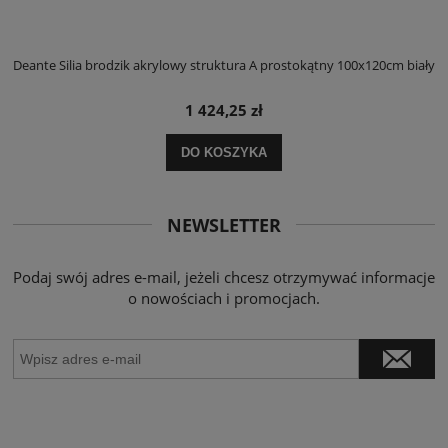
ły
Deante Silia brodzik akrylowy struktura A prostokątny 100x120cm biały
D
1 424,25 zł
DO KOSZYKA
NEWSLETTER
Podaj swój adres e-mail, jeżeli chcesz otrzymywać informacje
o nowościach i promocjach.