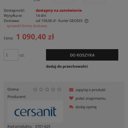
Dostępność:
dostępny na zamówienie
Wysyłka w:
14 dni
Dostawa:
od 159,00 zł
- Kurier GEODIS
sprawdź formy dostawy
Cena nie zawiera ewentualnych kosztów płatności
1 090,40 zł
Cena:
szt.
DO KOSZYKA
dodaj do przechowalni
Ocena:
zapytaj o produkt
Producent:
poleć znajomemu
dodaj opinię
Kod produktu:
S701-625