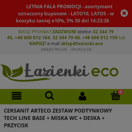
LETNIA FALA PROMOCJI - asortyment
oznaczony kuponem - LATO10, LATO5 - w
koszyku taniej o10%, 5%
50
dni
14
:
23
:
26
MASZ PYTANIA?
ZADZWOŃ!
telefon
32 344 79
45
,
+48 600 012 164
,
32 344 79 4
8
,
+4
8 600 012 159
lub
NAPISZ!
e-mail
sklep@lazienki.eco
ZAREJESTRUJ SIĘ
ZALOGUJ SIĘ
CERSANIT ARTECO ZESTAW PODTYNKOWY
TECH LINE BASE + MISKA WC + DESKA +
PRZYCISK