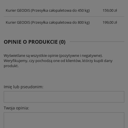
KOSZTÓW PŁATNOŚCI
Kurier GEODIS
(Przesyłka całopaletowa do 450 kg)
159,00 zł
Kurier GEODIS
(Przesyłka całopaletowa do 800 kg)
199,00 zł
OPINIE O PRODUKCIE (0)
Wyświetlane są wszystkie opinie (pozytywne i negatywne).
Weryfikujemy, czy pochodzą one od klientów, którzy kupili dany
produkt.
Imię lub pseudonim:
Twoja opinia: