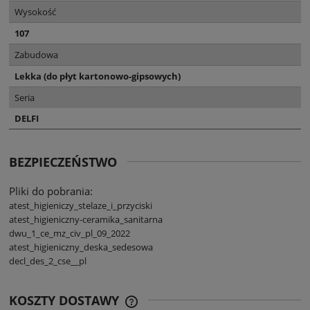
Wysokość
107
Zabudowa
Lekka (do płyt kartonowo-gipsowych)
Seria
DELFI
BEZPIECZEŃSTWO
Pliki do pobrania:
atest_higieniczy_stelaze_i_przyciski
atest_higieniczny-ceramika_sanitarna
dwu_1_ce_mz_civ_pl_09_2022
atest_higieniczny_deska_sedesowa
decl_des_2_cse__pl
KOSZTY DOSTAWY
CENA NIE ZAWIERA EWENTUALNYCH