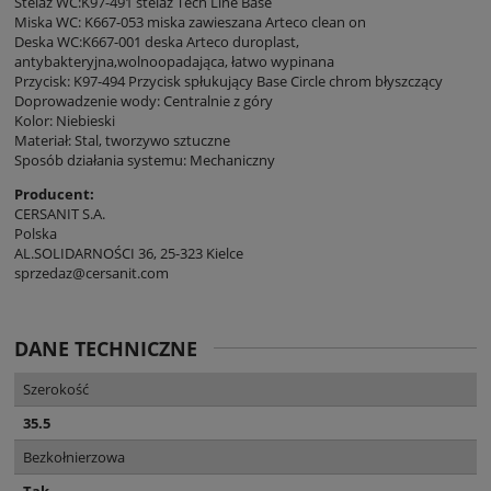
Stelaż WC:K97-491 stelaż Tech Line Base
Miska WC: K667-053 miska zawieszana Arteco clean on
Deska WC:K667-001 deska Arteco duroplast,
antybakteryjna,wolnoopadająca, łatwo wypinana
Przycisk: K97-494 Przycisk spłukujący Base Circle chrom błyszczący
Doprowadzenie wody: Centralnie z góry
Kolor: Niebieski
Materiał: Stal, tworzywo sztuczne
Sposób działania systemu: Mechaniczny
Producent:
CERSANIT S.A.
Polska
AL.SOLIDARNOŚCI 36, 25-323 Kielce
sprzedaz@cersanit.com
DANE TECHNICZNE
Szerokość
35.5
Bezkołnierzowa
Tak