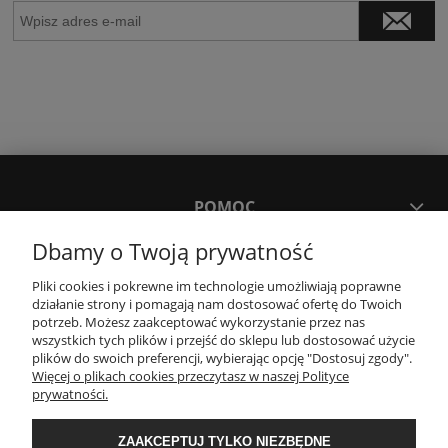
POMOC
Dbamy o Twoją prywatność
MOJE KONTO
Pliki cookies i pokrewne im technologie umożliwiają poprawne
działanie strony i pomagają nam dostosować ofertę do Twoich
potrzeb. Możesz zaakceptować wykorzystanie przez nas
PŁATNOŚCI I DOSTAWA
wszystkich tych plików i przejść do sklepu lub dostosować użycie
plików do swoich preferencji, wybierając opcję "Dostosuj zgody".
Więcej o plikach cookies przeczytasz w naszej Polityce
KONTAKT
prywatności.
ZAAKCEPTUJ TYLKO NIEZBĘDNE