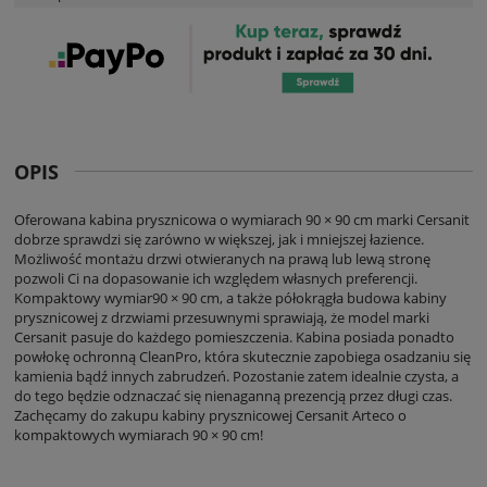
OPIS
Oferowana kabina prysznicowa o wymiarach 90 × 90 cm marki Cersanit
dobrze sprawdzi się zarówno w większej, jak i mniejszej łazience.
Możliwość montażu drzwi otwieranych na prawą lub lewą stronę
pozwoli Ci na dopasowanie ich względem własnych preferencji.
Kompaktowy wymiar90 × 90 cm, a także półokrągła budowa kabiny
prysznicowej z drzwiami przesuwnymi sprawiają, że model marki
Cersanit pasuje do każdego pomieszczenia. Kabina posiada ponadto
powłokę ochronną CleanPro, która skutecznie zapobiega osadzaniu się
kamienia bądź innych zabrudzeń. Pozostanie zatem idealnie czysta, a
do tego będzie odznaczać się nienaganną prezencją przez długi czas.
Zachęcamy do zakupu kabiny prysznicowej Cersanit Arteco o
kompaktowych wymiarach 90 × 90 cm!