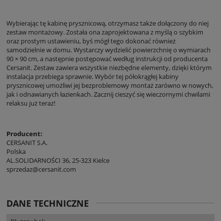
Wybierając tę kabinę prysznicową, otrzymasz także dołączony do niej
zestaw montażowy. Została ona zaprojektowana z myślą o szybkim
oraz prostym ustawieniu, byś mógł tego dokonać również
samodzielnie w domu. Wystarczy wydzielić powierzchnię o wymiarach
90 × 90 cm, a następnie postępować według instrukcji od producenta
Cersanit. Zestaw zawiera wszystkie niezbędne elementy, dzięki którym
instalacja przebiega sprawnie. Wybór tej półokrągłej kabiny
prysznicowej umożliwi jej bezproblemowy montaż zarówno w nowych,
jak i odnawianych łazienkach. Zacznij cieszyć się wieczornymi chwilami
relaksu już teraz!
Producent:
CERSANIT S.A.
Polska
AL.SOLIDARNOŚCI 36, 25-323 Kielce
sprzedaz@cersanit.com
DANE TECHNICZNE