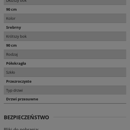
Dłuższy bok
90 cm
Kolor
Srebrny
Krótszy bok
90 cm
Rodzaj
Półokragła
Szkło
Przezroczyste
Typ drzwi
Drzwi przesuwne
BEZPIECZEŃSTWO
Pliki do pobrania: