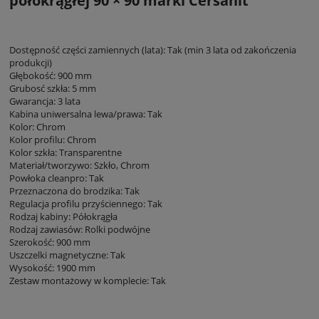
półokrągłej 90 × 90 marki Cersanit
Dostępność części zamiennych (lata): Tak (min 3 lata od zakończenia
produkcji)
Głębokość: 900 mm
Grubosć szkła: 5 mm
Gwarancja: 3 lata
Kabina uniwersalna lewa/prawa: Tak
Kolor: Chrom
Kolor profilu: Chrom
Kolor szkła: Transparentne
Materiał/tworzywo: Szkło, Chrom
Powłoka cleanpro: Tak
Przeznaczona do brodzika: Tak
Regulacja profilu przyściennego: Tak
Rodzaj kabiny: Półokrągła
Rodzaj zawiasów: Rolki podwójne
Szerokość: 900 mm
Uszczelki magnetyczne: Tak
Wysokość: 1900 mm
Zestaw montażowy w komplecie: Tak