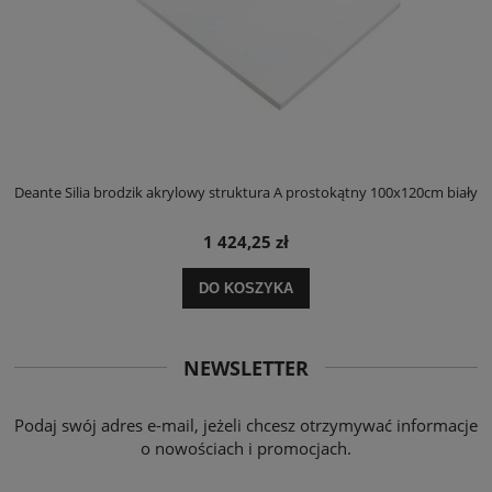
ły
Deante Silia brodzik akrylowy struktura A prostokątny 100x120cm biały
D
1 424,25 zł
DO KOSZYKA
NEWSLETTER
Podaj swój adres e-mail, jeżeli chcesz otrzymywać informacje
o nowościach i promocjach.