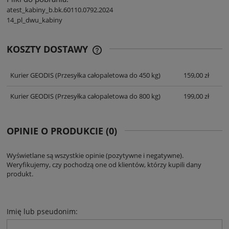
atest_kabiny_b.bk.60110.0792.2024
14_pl_dwu_kabiny
KOSZTY DOSTAWY
CENA NIE ZAWIERA EWENTUALNYCH
KOSZTÓW PŁATNOŚCI
Kurier GEODIS
(Przesyłka całopaletowa do 450 kg)
159,00 zł
Kurier GEODIS
(Przesyłka całopaletowa do 800 kg)
199,00 zł
OPINIE O PRODUKCIE (0)
Wyświetlane są wszystkie opinie (pozytywne i negatywne).
Weryfikujemy, czy pochodzą one od klientów, którzy kupili dany
produkt.
Imię lub pseudonim: