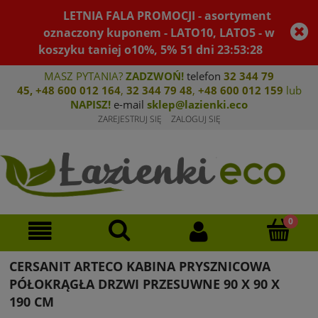
LETNIA FALA PROMOCJI - asortyment
oznaczony kuponem - LATO10, LATO5 - w
koszyku taniej o10%, 5%
51
dni
23
:
53
:
28
MASZ PYTANIA?
ZADZWOŃ!
telefon
32 344 79
45
,
+48 600 012 164
,
32 344 79 4
8
,
+4
8 600 012 159
lub
NAPISZ!
e-mail
sklep@lazienki.eco
ZAREJESTRUJ SIĘ
ZALOGUJ SIĘ
CERSANIT ARTECO KABINA PRYSZNICOWA
PÓŁOKRĄGŁA DRZWI PRZESUWNE 90 X 90 X
190 CM