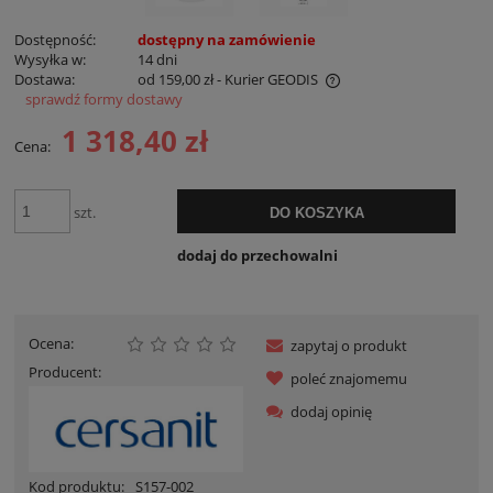
Dostępność:
dostępny na zamówienie
Wysyłka w:
14 dni
Dostawa:
od 159,00 zł
- Kurier GEODIS
sprawdź formy dostawy
Cena nie zawiera ewentualnych kosztów płatności
1 318,40 zł
Cena:
szt.
DO KOSZYKA
dodaj do przechowalni
Ocena:
zapytaj o produkt
Producent:
poleć znajomemu
dodaj opinię
Kod produktu:
S157-002