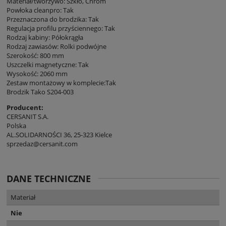
Materiał/tworzywo: Szkło, Chrom
Powłoka cleanpro: Tak
Przeznaczona do brodzika: Tak
Regulacja profilu przyściennego: Tak
Rodzaj kabiny: Półokrągła
Rodzaj zawiasów: Rolki podwójne
Szerokość: 800 mm
Uszczelki magnetyczne: Tak
Wysokość: 2060 mm
Zestaw montażowy w komplecie:Tak
Brodzik Tako S204-003
Producent:
CERSANIT S.A.
Polska
AL.SOLIDARNOŚCI 36, 25-323 Kielce
sprzedaz@cersanit.com
DANE TECHNICZNE
Materiał
Nie