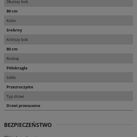
Dłuższy bok
80 cm
Kolor
Srebrny
Krótszy bok
80 cm
Rodzaj
Półokragła
Szkło
Przezroczyste
Typ drzwi
Drzwi przesuwne
BEZPIECZEŃSTWO