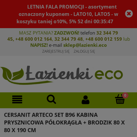
LETNIA FALA PROMOCJI - asortyment
oznaczony kuponem - LATO10, LATO5 - w
koszyku taniej o10%, 5%
52
dni
00
:
35
:
47
MASZ PYTANIA?
ZADZWOŃ!
telefon
32 344 79
45
,
+48 600 012 164
,
32 344 79 4
8
,
+4
8 600 012 159
lub
NAPISZ!
e-mail
sklep@lazienki.eco
ZAREJESTRUJ SIĘ
ZALOGUJ SIĘ
CERSANIT ARTECO SET B96 KABINA
PRYSZNICOWA PÓŁOKRĄGŁA + BRODZIK 80 X
80 X 190 CM