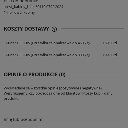
Pliki do pobrania:
atest_kabiny_b.bk.60110.0792.2024
14_pl_dwu_kabiny
KOSZTY DOSTAWY
CENA NIE ZAWIERA EWENTUALNYCH
KOSZTÓW PŁATNOŚCI
Kurier GEODIS
(Przesyłka całopaletowa do 450 kg)
159,00 zł
Kurier GEODIS
(Przesyłka całopaletowa do 800 kg)
199,00 zł
OPINIE O PRODUKCIE (0)
Wyświetlane są wszystkie opinie (pozytywne i negatywne).
Weryfikujemy, czy pochodzą one od klientów, którzy kupili dany
produkt.
Imię lub pseudonim: