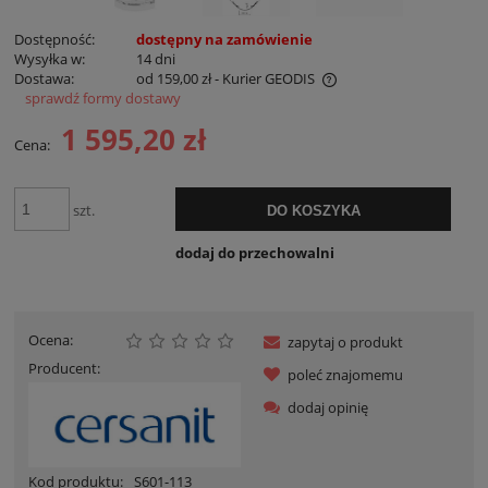
Dostępność:
dostępny na zamówienie
Wysyłka w:
14 dni
Dostawa:
od 159,00 zł
- Kurier GEODIS
sprawdź formy dostawy
Cena nie zawiera ewentualnych kosztów płatności
1 595,20 zł
Cena:
szt.
DO KOSZYKA
dodaj do przechowalni
Ocena:
zapytaj o produkt
Producent:
poleć znajomemu
dodaj opinię
Kod produktu:
S601-113