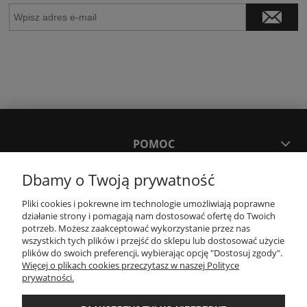
POMOC
Dbamy o Twoją prywatność
MOJE KONTO
Pliki cookies i pokrewne im technologie umożliwiają poprawne
działanie strony i pomagają nam dostosować ofertę do Twoich
PŁATNOŚCI I DOSTAWA
potrzeb. Możesz zaakceptować wykorzystanie przez nas
wszystkich tych plików i przejść do sklepu lub dostosować użycie
plików do swoich preferencji, wybierając opcję "Dostosuj zgody".
Więcej o plikach cookies przeczytasz w naszej Polityce
KONTAKT
prywatności.