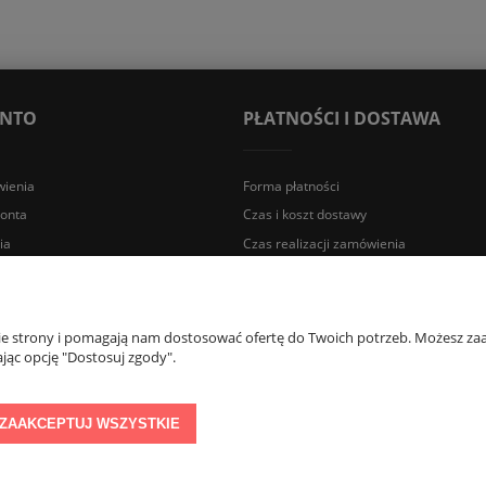
ONTO
PŁATNOŚCI I DOSTAWA
ienia
Forma płatności
konta
Czas i koszt dostawy
ia
Czas realizacji zamówienia
a Śląska | E-mail: sklep@lazienki.eco | Tel.: 600 012 164 lub 600 012 159 |
nie strony i pomagają nam dostosować ofertę do Twoich potrzeb. Możesz zaa
jąc opcję "Dostosuj zgody".
ZAAKCEPTUJ WSZYSTKIE