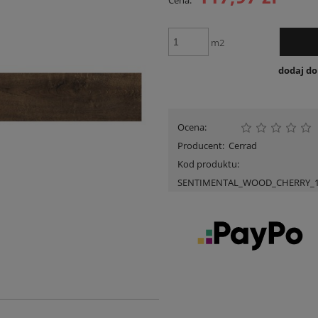
Cena:
Cena nie zawiera ewent
płatności
m2
dodaj d
Ocena:
Producent:
Cerrad
Kod produktu:
SENTIMENTAL_WOOD_CHERRY_1