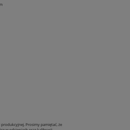
cm
i produkcyjnej. Prosimy pamiętać, że
ce w odcieniach oraz kalibracji