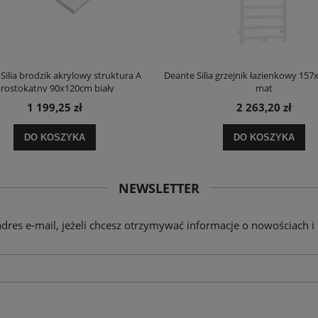
Silia brodzik akrylowy struktura A
Deante Silia grzejnik łazienkowy 157
rostokątny 90x120cm biały
mat
1 199,25 zł
2 263,20 zł
DO KOSZYKA
DO KOSZYKA
NEWSLETTER
adres e-mail, jeżeli chcesz otrzymywać informacje o nowościach i