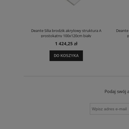
truktura A
Deante Silia brodzik akrylowy struktura A
Deante 
ały
prostokątny 100x120cm biały
p
1 424,25 zł
DO KOSZYKA
Podaj swój 