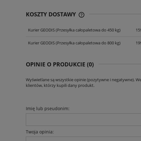
KOSZTY DOSTAWY
Kurier GEODIS
(Przesyłka całopaletowa do 450 kg)
159
CENA NIE ZAWIERA EWENT
KOSZTÓW PŁATNOŚCI
Kurier GEODIS
(Przesyłka całopaletowa do 800 kg)
199
OPINIE O PRODUKCIE (0)
Wyświetlane są wszystkie opinie (pozytywne i negatywne). W
klientów, którzy kupili dany produkt.
Imię lub pseudonim:
Twoja opinia: