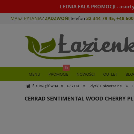
LETNIA FALA PROMOCJI - asort
MASZ PYTANIA?
ZADZWOŃ!
telefon
32 344 79 45
,
+48 600
MENU
PROMOCJE
NOWOŚCI
OUTLET
BLO
»
»
»
Strona główna
PŁYTKI
Płytki uniwersalne
C
CERRAD SENTIMENTAL WOOD CHERRY PŁY