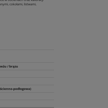
nymi, cokołami, listwami,
beżu / brązu
(ścienno-podłogowa)