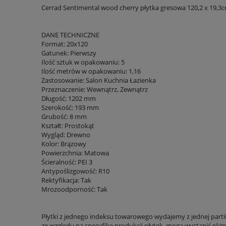
Cerrad Sentimental wood cherry płytka gresowa 120,2 x 19,3
DANE TECHNICZNE
Format: 20x120
Gatunek: Pierwszy
Ilość sztuk w opakowaniu: 5
Ilość metrów w opakowaniu: 1,16
Zastosowanie: Salon Kuchnia Łazienka
Przeznaczenie: Wewnątrz, Zewnątrz
Długość: 1202 mm
Szerokość: 193 mm
Grubość: 8 mm
Kształt: Prostokąt
Wygląd: Drewno
Kolor: Brązowy
Powierzchnia: Matowa
Ścieralność: PEI 3
Antypoślizgowość: R10
Rektyfikacja: Tak
Mrozoodporność: Tak
Płytki z jednego indeksu towarowego wydajemy z jednej parti
ze względu na specyfikę produkcji płytek, mogą wystąpić różni