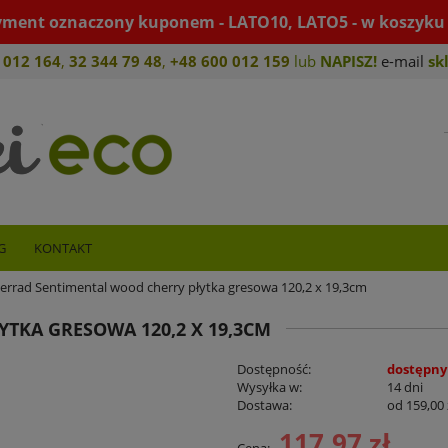
yment oznaczony kuponem - LATO10, LATO5 - w koszyku 
 012 164
,
32 344 79 4
8
,
+4
8 600 012 159
lub
NAPISZ!
e-mail
sk
G
KONTAKT
errad Sentimental wood cherry płytka gresowa 120,2 x 19,3cm
TKA GRESOWA 120,2 X 19,3CM
Dostępność:
dostępny
Wysyłka w:
14 dni
Dostawa:
od 159,00 
117,97 zł