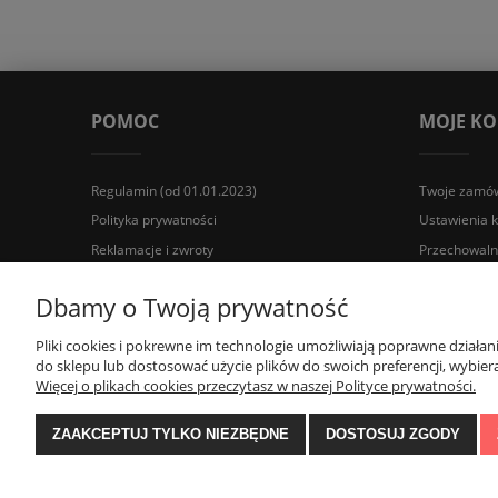
POMOC
MOJE K
Regulamin (od 01.01.2023)
Twoje zamów
Polityka prywatności
Ustawienia 
Reklamacje i zwroty
Przechowaln
Wyposażenie łazienek Łazienki.eco | Pawła 23, 41-708 Rud
Dbamy o Twoją prywatność
Pliki cookies i pokrewne im technologie umożliwiają poprawne działa
do sklepu lub dostosować użycie plików do swoich preferencji, wybiera
Więcej o plikach cookies przeczytasz w naszej Polityce prywatności.
ZAAKCEPTUJ TYLKO NIEZBĘDNE
DOSTOSUJ ZGODY