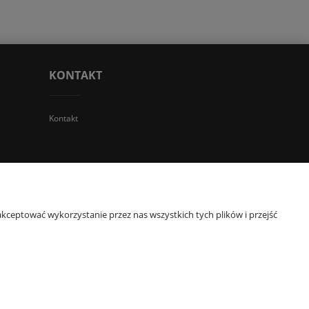
KONTAKT
Kontakt
 TGS Przemysław Stoń | NIP: 6312213594 | REGON: 276403698
kceptować wykorzystanie przez nas wszystkich tych plików i przejść