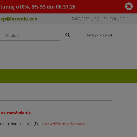
taniej o10%, 5%
53
dni
06
:
37
:
25
lep@lazienki.eco
ZAREJESTRUJ SIĘ
ZALOGUJ SIĘ
Koszyk:
(pusty)
 na zamówienie
zł
- Kurier GEODIS
sprawdź formy dostawy