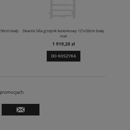
x50cm biały
Deante Silia grzejnik łazienkowy 121x50cm biały
Deante Ora
mat
1 919,20 zł
DO KOSZYKA
 promocjach.