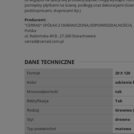
pomiędzy płytkami na ścianę, podłogę oraz dekoracjami (ścien
podstopnicami, stopnicami itp.)
Producent:
"CERRAD" SPÓŁKA Z OGRANICZONĄ ODPOWIEDZIALNOŚCIĄ
Polska
ul. Radomska 49 B , 27-200 Starachowice
cerrad@cerrad.com.pl
DANE TECHNICZNE
Format
20 X 120
Kolor
odcienie 
Mrozoodporność
tak
Rektyfikacja
Tak
Rodzaj
Gresowa 
Styl
drewno
Typ powierzchni
matowa