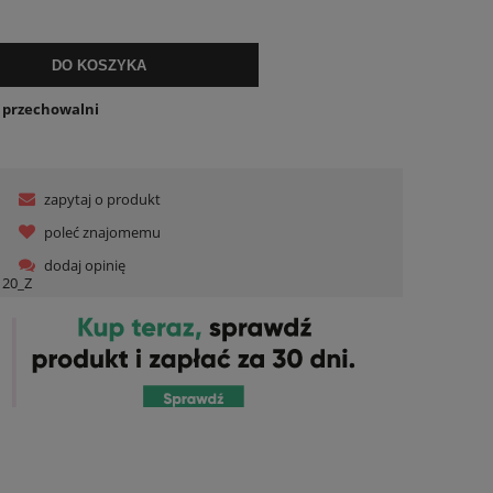
ualnych kosztów
DO KOSZYKA
o przechowalni
zapytaj o produkt
poleć znajomemu
dodaj opinię
20_Z