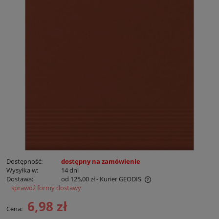
Dostępność:
dostępny na zamówienie
Wysyłka w:
14 dni
Dostawa:
od 125,00 zł
- Kurier GEODIS
sprawdź formy dostawy
Cena nie zawiera ewentualnych kosztów płatności
6,98 zł
Cena: