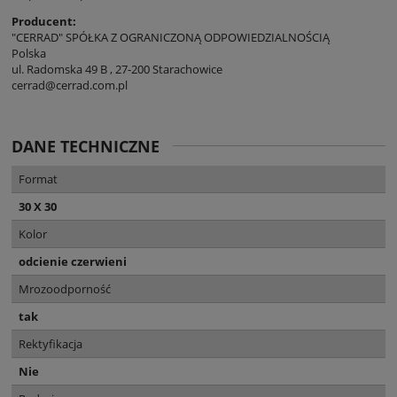
Producent:
"CERRAD" SPÓŁKA Z OGRANICZONĄ ODPOWIEDZIALNOŚCIĄ
Polska
ul. Radomska 49 B , 27-200 Starachowice
cerrad@cerrad.com.pl
DANE TECHNICZNE
Format
30 X 30
Kolor
odcienie czerwieni
Mrozoodporność
tak
Rektyfikacja
Nie