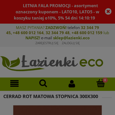
LETNIA FALA PROMOCJI - asortyment
oznaczony kuponem - LATO10, LATO5 - w
koszyku taniej o10%, 5%
54
dni
14
:
10
:
19
MASZ PYTANIA?
ZADZWOŃ!
telefon
32 344 79
45
,
+48 600 012 164
,
32 344 79 4
8
,
+4
8 600 012 159
lub
NAPISZ!
e-mail
sklep@lazienki.eco
ZAREJESTRUJ SIĘ
ZALOGUJ SIĘ
CERRAD ROT MATOWA STOPNICA 300X300