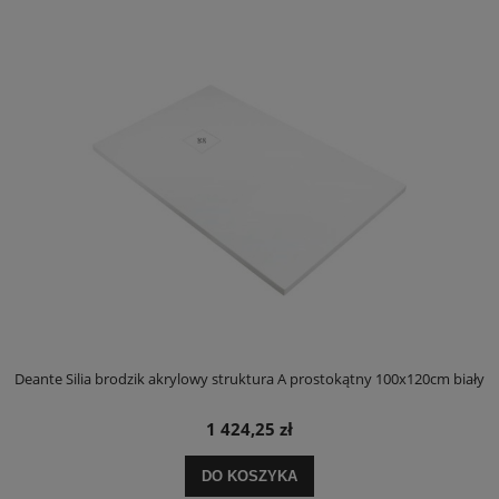
ły
Deante Silia brodzik akrylowy struktura A prostokątny 100x120cm biały
D
1 424,25 zł
DO KOSZYKA