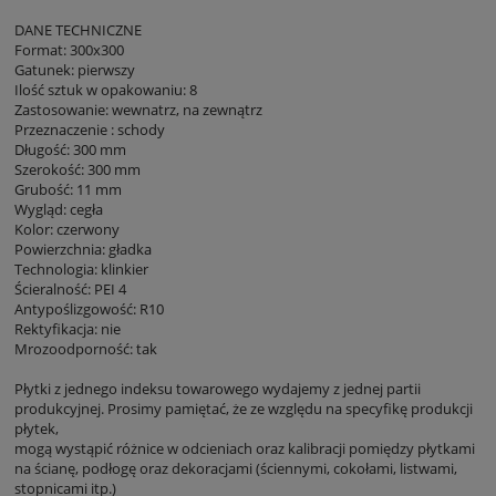
DANE TECHNICZNE
Format: 300x300
Gatunek: pierwszy
Ilość sztuk w opakowaniu: 8
Zastosowanie: wewnatrz, na zewnątrz
Przeznaczenie : schody
Długość: 300 mm
Szerokość: 300 mm
Grubość: 11 mm
Wygląd: cegła
Kolor: czerwony
Powierzchnia: gładka
Technologia: klinkier
Ścieralność: PEI 4
Antypoślizgowość: R10
Rektyfikacja: nie
Mrozoodporność: tak
Płytki z jednego indeksu towarowego wydajemy z jednej partii
produkcyjnej. Prosimy pamiętać, że ze względu na specyfikę produkcji
płytek,
mogą wystąpić różnice w odcieniach oraz kalibracji pomiędzy płytkami
na ścianę, podłogę oraz dekoracjami (ściennymi, cokołami, listwami,
stopnicami itp.)