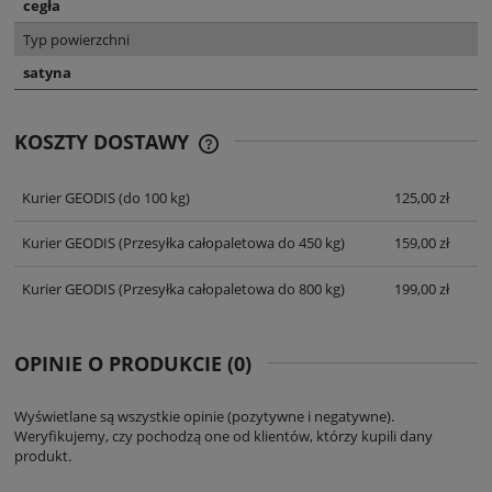
cegła
Typ powierzchni
satyna
KOSZTY DOSTAWY
CENA NIE ZAWIERA EWENTUALNYCH
KOSZTÓW PŁATNOŚCI
Kurier GEODIS
(do 100 kg)
125,00 zł
Kurier GEODIS
(Przesyłka całopaletowa do 450 kg)
159,00 zł
Kurier GEODIS
(Przesyłka całopaletowa do 800 kg)
199,00 zł
OPINIE O PRODUKCIE (0)
Wyświetlane są wszystkie opinie (pozytywne i negatywne).
Weryfikujemy, czy pochodzą one od klientów, którzy kupili dany
produkt.