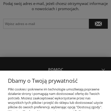
Podaj swój adres e-mail, jeżeli chcesz otrzymywać informacje
o nowościach i promocjach.
POMOC
Dbamy o Twoją prywatność
MOJE KONTO
Pliki cookies i pokrewne im technologie umożliwiają poprawne
działanie strony i pomagają nam dostosować ofertę do Twoich
potrzeb. Możesz zaakceptować wykorzystanie przez nas
PŁATNOŚCI I DOSTAWA
wszystkich tych plików i przejść do sklepu lub dostosować użycie
plików do swoich preferencji, wybierając opcję "Dostosuj zgody".