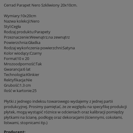
Cerrad Parapet Nero Szkliwiony 20x10cm.
Wymiary:10x20cm
Nazwa kolekcji:Nero
Styl:Cegła
Rodzaj produktu:Parapety
Przeznaczenie:Wewnątrz,na zewnątrz
Powierzchnia:Gładka
Rodzaj wykończenia powierzchni:Satyna
Kolor wiodący:Czarny
Format10 x 20
Mrozoodporność:Tak
Gwarancja:6 lat
Technologia:Klinkier
Rektyfikacja:Nie
Grubość:1.3 cm
Ilość w kartonie:25
Płytki z jednego indeksu towarowego wydajemy z jednej partii
produkcyjnej. Prosimy pamiętać, że ze względu na specyfikę produkcji
płytek, mogą wystąpić różnice w odcieniach oraz kalibracji pomiędzy
płytkami na ścianę, podłogę oraz dekoracjami (ściennymi, cokołami,
listwami, stopnicami itp.)
Producent: