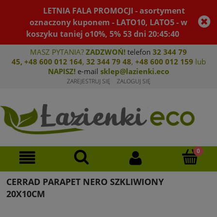
LETNIA FALA PROMOCJI - asortyment
oznaczony kuponem - LATO10, LATO5 - w
koszyku taniej o10%, 5%
53
dni
20
:
45
:
40
MASZ PYTANIA?
ZADZWOŃ!
telefon
32 344 79
45
,
+48 600 012 164
,
32 344 79 4
8
,
+4
8 600 012 159
lub
NAPISZ!
e-mail
sklep@lazienki.eco
ZAREJESTRUJ SIĘ
ZALOGUJ SIĘ
CERRAD PARAPET NERO SZKLIWIONY
20X10CM