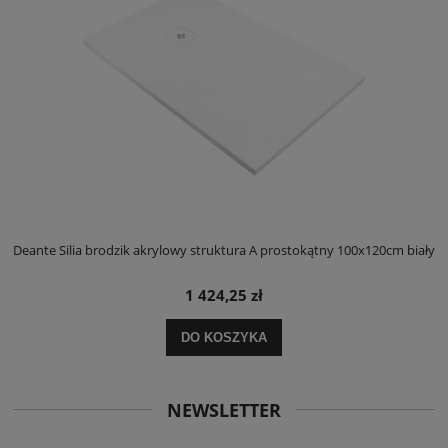
ły
Deante Silia brodzik akrylowy struktura A prostokątny 100x120cm biały
D
1 424,25 zł
DO KOSZYKA
NEWSLETTER