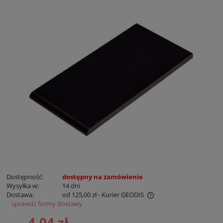
Dostępność:
dostępny na zamówienie
Wysyłka w:
14 dni
Dostawa:
od 125,00 zł
- Kurier GEODIS
sprawdź formy dostawy
Cena nie zawiera ewentualnych kosztów płatności
4,04 zł