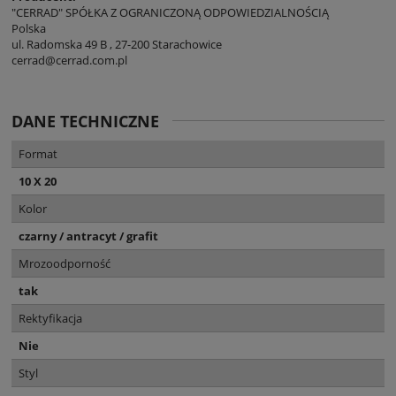
"CERRAD" SPÓŁKA Z OGRANICZONĄ ODPOWIEDZIALNOŚCIĄ
Polska
ul. Radomska 49 B , 27-200 Starachowice
cerrad@cerrad.com.pl
DANE TECHNICZNE
Format
10 X 20
Kolor
czarny / antracyt / grafit
Mrozoodporność
tak
Rektyfikacja
Nie
Styl