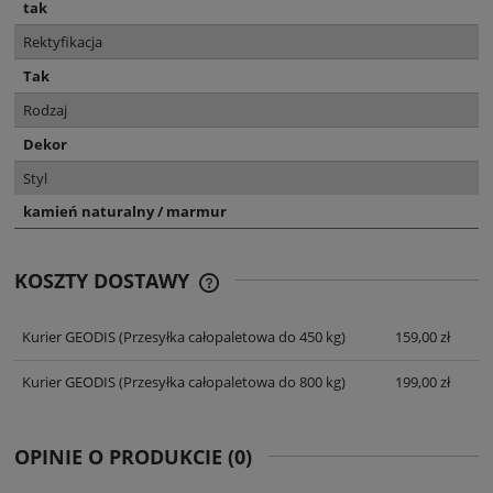
tak
Rektyfikacja
Tak
Rodzaj
Dekor
Styl
kamień naturalny / marmur
KOSZTY DOSTAWY
CENA NIE ZAWIERA EWENTUALNYCH
KOSZTÓW PŁATNOŚCI
Kurier GEODIS
(Przesyłka całopaletowa do 450 kg)
159,00 zł
Kurier GEODIS
(Przesyłka całopaletowa do 800 kg)
199,00 zł
OPINIE O PRODUKCIE (0)