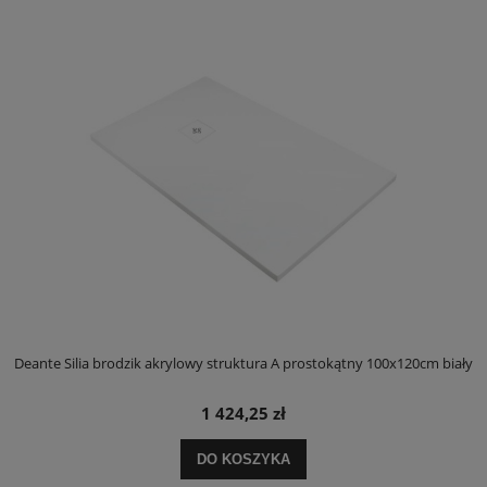
ły
Deante Silia brodzik akrylowy struktura A prostokątny 100x120cm biały
D
1 424,25 zł
DO KOSZYKA