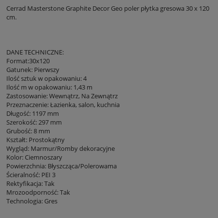
Cerrad Masterstone Graphite Decor Geo poler płytka gresowa 30 x 120
cm.
DANE TECHNICZNE:
Format:30x120
Gatunek: Pierwszy
Ilość sztuk w opakowaniu: 4
Ilość m w opakowaniu: 1,43 m
Zastosowanie: Wewnątrz, Na Zewnątrz
Przeznaczenie: Łazienka, salon, kuchnia
Długość: 1197 mm
Szerokość: 297 mm
Grubość: 8 mm
Kształt: Prostokątny
Wygląd: Marmur/Romby dekoracyjne
Kolor: Ciemnoszary
Powierzchnia: Błyszcząca/Polerowama
Ścieralność: PEI 3
Rektyfikacja: Tak
Mrozoodporność: Tak
Technologia: Gres