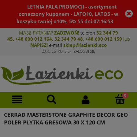
LETNIA FALA PROMOCJI - asortyment
oznaczony kuponem - LATO10, LATO5 - w
koszyku taniej o10%, 5%
55
dni
07
:
16
:
53
MASZ PYTANIA?
ZADZWOŃ!
telefon
32 344 79
45
,
+48 600 012 164
,
32 344 79 4
8
,
+4
8 600 012 159
lub
NAPISZ!
e-mail
sklep@lazienki.eco
ZAREJESTRUJ SIĘ
ZALOGUJ SIĘ
CERRAD MASTERSTONE GRAPHITE DECOR GEO
POLER PŁYTKA GRESOWA 30 X 120 CM