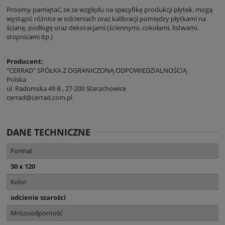
Prosimy pamiętać, że ze względu na specyfikę produkcji płytek, mogą
wystąpić różnice w odcieniach oraz kalibracji pomiędzy płytkami na
ścianę, podłogę oraz dekoracjami (ściennymi, cokołami, listwami,
stopnicami itp.)
Producent:
"CERRAD" SPÓŁKA Z OGRANICZONĄ ODPOWIEDZIALNOŚCIĄ
Polska
ul. Radomska 49 B , 27-200 Starachowice
cerrad@cerrad.com.pl
DANE TECHNICZNE
Format
30 x 120
Kolor
odcienie szarości
Mrozoodporność