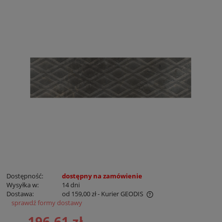
Dostępność:
dostępny na zamówienie
Wysyłka w:
14 dni
Dostawa:
od 159,00 zł
- Kurier GEODIS
sprawdź formy dostawy
Cena nie zawiera ewentualnych kosztów płatności
196,61 zł