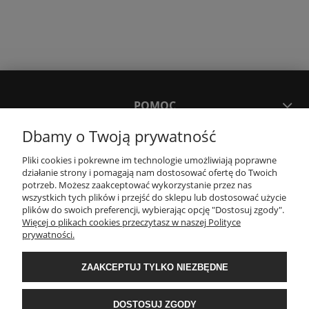
POMOC
Dbamy o Twoją prywatność
MOJE KONTO
Pliki cookies i pokrewne im technologie umożliwiają poprawne
działanie strony i pomagają nam dostosować ofertę do Twoich
potrzeb. Możesz zaakceptować wykorzystanie przez nas
PŁATNOŚCI I DOSTAWA
wszystkich tych plików i przejść do sklepu lub dostosować użycie
plików do swoich preferencji, wybierając opcję "Dostosuj zgody".
Więcej o plikach cookies przeczytasz w naszej Polityce
KONTAKT
prywatności.
ZAAKCEPTUJ TYLKO NIEZBĘDNE
Wyposażenie łazienek Łazienki.eco | Pawła 23, 41-708 Ruda Śląska | E-mail:
sklep@lazienki.eco | Tel.: 600 012 164 lub 600 012 159 | TGS Przemysław
Stoń | NIP: 6312213594 | REGON: 276403698
DOSTOSUJ ZGODY