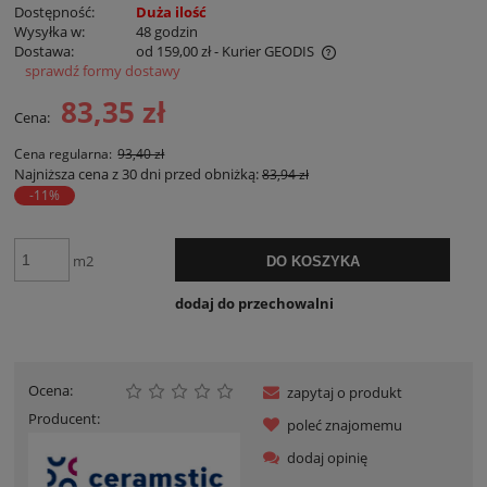
Dostępność:
Duża ilość
Wysyłka w:
48 godzin
Dostawa:
od 159,00 zł
- Kurier GEODIS
sprawdź formy dostawy
Cena nie zawiera ewentualnych kosztów płatności
83,35 zł
Cena:
Cena regularna:
93,40 zł
Najniższa cena z 30 dni przed obniżką:
83,94 zł
-11%
m2
DO KOSZYKA
dodaj do przechowalni
Ocena:
zapytaj o produkt
Producent:
poleć znajomemu
dodaj opinię