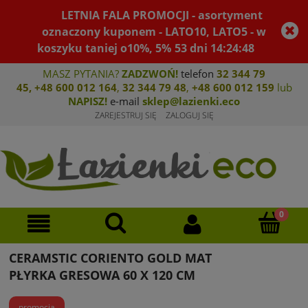
LETNIA FALA PROMOCJI - asortyment
oznaczony kuponem - LATO10, LATO5 - w
koszyku taniej o10%, 5%
53
dni
14
:
24
:
48
MASZ PYTANIA?
ZADZWOŃ!
telefon
32 344 79
45
,
+48 600 012 164
,
32 344 79 4
8
,
+4
8 600 012 159
lub
NAPISZ!
e-mail
sklep@lazienki.eco
ZAREJESTRUJ SIĘ
ZALOGUJ SIĘ
CERAMSTIC CORIENTO GOLD MAT
PŁYRKA GRESOWA 60 X 120 CM
promocja