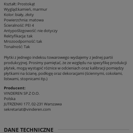
Kształt: Prostokąt
Wygląd:kamień, marmur
Kolor: biały, złoty
Powierzchnia: matowa
Ścieralność: PEI 4
Antypoślizgowość: nie dotyczy
Rektyfikacja: tak
Mrozoodporność: tak
Tonalność: Tak
Płytki z jednego indeksu towarowego wydajemy z jednej partii
produkcyjnej. Prosimy pamiętać, że ze względu na specyfikę produkcji
płytek, mogą wystąpić różnice w odcieniach oraz kalibracji pomiędzy
płytkami na ścianę, podłogę oraz dekoracjami (ściennymi, cokołami,
listwami, stopnicami itp.)
Producent:
VINDEREN SP.Z O.O.
Polska
JUTRZENKI 177, 02-231 Warszawa
sekretariat@vinderen.com
DANE TECHNICZNE