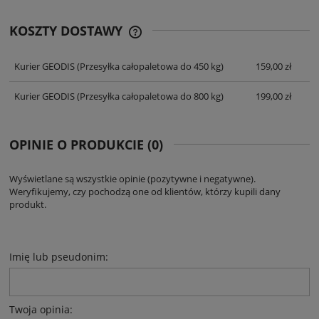
KOSZTY DOSTAWY
CENA NIE ZAWIERA EWENTUALNYCH
KOSZTÓW PŁATNOŚCI
Kurier GEODIS
(Przesyłka całopaletowa do 450 kg)
159,00 zł
Kurier GEODIS
(Przesyłka całopaletowa do 800 kg)
199,00 zł
OPINIE O PRODUKCIE (0)
Wyświetlane są wszystkie opinie (pozytywne i negatywne).
Weryfikujemy, czy pochodzą one od klientów, którzy kupili dany
produkt.
Imię lub pseudonim:
Twoja opinia: