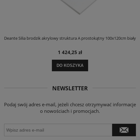
ły
Deante Silia brodzik akrylowy struktura A prostokątny 100x120cm biały
D
1 424,25 zł
DO KOSZYKA
NEWSLETTER
Podaj swój adres e-mail, jeżeli chcesz otrzymywać informacje
o nowościach i promocjach.