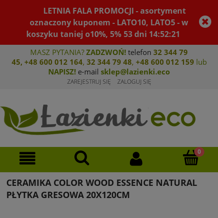
LETNIA FALA PROMOCJI - asortyment
oznaczony kuponem - LATO10, LATO5 - w
koszyku taniej o10%, 5%
53
dni
14
:
52
:
21
MASZ PYTANIA?
ZADZWOŃ!
telefon
32 344 79
45
,
+48 600 012 164
,
32 344 79 4
8
,
+4
8 600 012 159
lub
NAPISZ!
e-mail
sklep@lazienki.eco
ZAREJESTRUJ SIĘ
ZALOGUJ SIĘ
CERAMIKA COLOR WOOD ESSENCE NATURAL
PŁYTKA GRESOWA 20X120CM