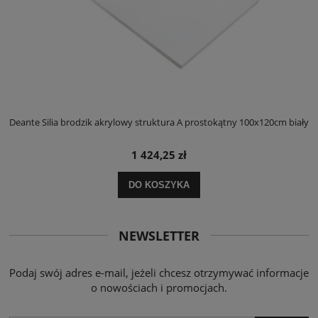
ły
Deante Silia brodzik akrylowy struktura A prostokątny 100x120cm biały
D
1 424,25 zł
DO KOSZYKA
NEWSLETTER
Podaj swój adres e-mail, jeżeli chcesz otrzymywać informacje
o nowościach i promocjach.