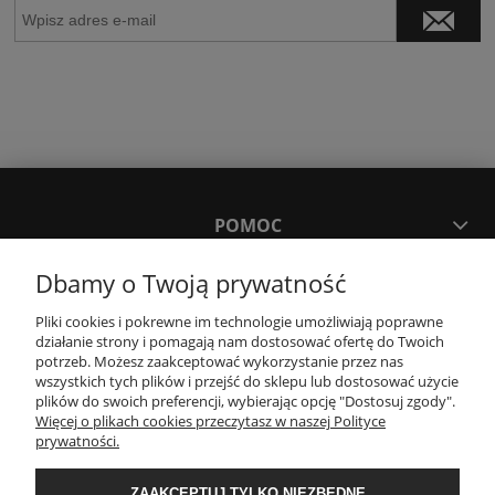
POMOC
Dbamy o Twoją prywatność
MOJE KONTO
Pliki cookies i pokrewne im technologie umożliwiają poprawne
działanie strony i pomagają nam dostosować ofertę do Twoich
PŁATNOŚCI I DOSTAWA
potrzeb. Możesz zaakceptować wykorzystanie przez nas
wszystkich tych plików i przejść do sklepu lub dostosować użycie
plików do swoich preferencji, wybierając opcję "Dostosuj zgody".
Więcej o plikach cookies przeczytasz w naszej Polityce
KONTAKT
prywatności.
Wyposażenie łazienek Łazienki.eco | Pawła 23, 41-708 Ruda Śląska | E-mail:
ZAAKCEPTUJ TYLKO NIEZBĘDNE