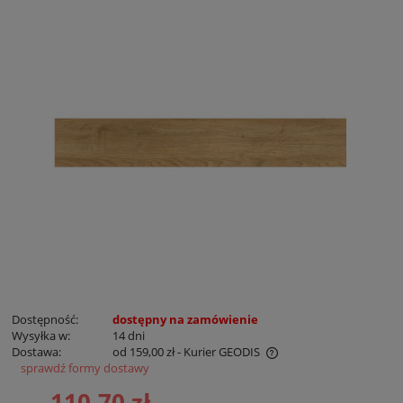
Dostępność:
dostępny na zamówienie
Wysyłka w:
14 dni
Dostawa:
od 159,00 zł
- Kurier GEODIS
sprawdź formy dostawy
Cena nie zawiera ewentualnych kosztów płatności
110,70 zł