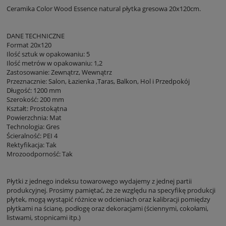
Ceramika Color Wood Essence natural płytka gresowa 20x120cm.
DANE TECHNICZNE
Format 20x120
Ilość sztuk w opakowaniu: 5
Ilość metrów w opakowaniu: 1,2
Zastosowanie: Zewnątrz, Wewnątrz
Przeznacznie: Salon, Łazienka ,Taras, Balkon, Hol i Przedpokój
Długość: 1200 mm
Szerokość: 200 mm
Kształt: Prostokątna
Powierzchnia: Mat
Technologia: Gres
Ścieralność: PEI 4
Rektyfikacja: Tak
Mrozoodporność: Tak
Płytki z jednego indeksu towarowego wydajemy z jednej partii
produkcyjnej. Prosimy pamiętać, że ze względu na specyfikę produkcji
płytek, mogą wystąpić różnice w odcieniach oraz kalibracji pomiędzy
płytkami na ścianę, podłogę oraz dekoracjami (ściennymi, cokołami,
listwami, stopnicami itp.)