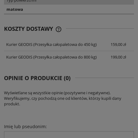
Typ powierzchni
matowa
KOSZTY DOSTAWY
CENA NIE ZAWIERA EWENTUALNYCH
KOSZTÓW PŁATNOŚCI
Kurier GEODIS
(Przesyłka całopaletowa do 450 kg)
159,00 zł
Kurier GEODIS
(Przesyłka całopaletowa do 800 kg)
199,00 zł
OPINIE O PRODUKCIE (0)
Wyświetlane są wszystkie opinie (pozytywne i negatywne).
Weryfikujemy, czy pochodzą one od klientów, którzy kupili dany
produkt.
Imię lub pseudonim: